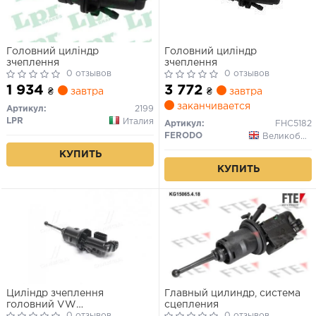
Головний циліндр
Головний циліндр
зчеплення
зчеплення
0 отзывов
0 отзывов
1 934
3 772
₴
завтра
₴
завтра
заканчивается
Артикул:
2199
LPR
Италия
Артикул:
FHC5182
FERODO
Великобритания
КУПИТЬ
КУПИТЬ
Циліндр зчеплення
Главный цилиндр, система
головний VW
сцепления
Caddy/Jetta/Golf 04-
0 отзывов
0 отзывов