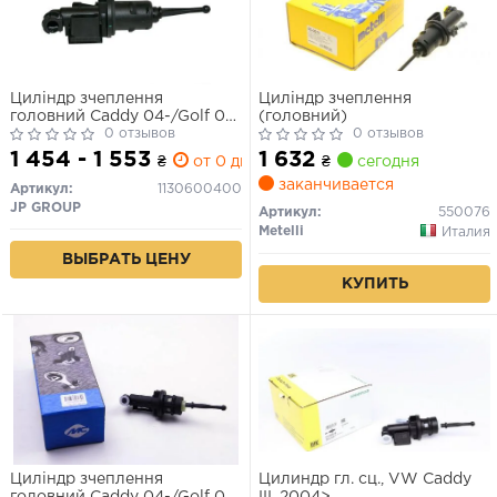
Циліндр зчеплення
Циліндр зчеплення
головний Caddy 04-/Golf 04-
(головний)
13/Jetta 05-
0 отзывов
0 отзывов
1 454 - 1 553
1 632
₴
от 0 дн.
₴
сегодня
заканчивается
Артикул:
1130600400
JP GROUP
Артикул:
550076
Metelli
Италия
ВЫБРАТЬ ЦЕНУ
КУПИТЬ
Циліндр зчеплення
Цилиндр гл. сц., VW Caddy
головний Caddy 04-/Golf 04-
III, 2004>