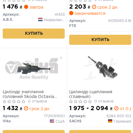
1 476
2 203
₴
завтра
₴
срок 2 дн.
заканчивается
Артикул:
41453
A.B.S.
Нидерланды
Артикул:
KG15065.4.18
FTE
КУПИТЬ
КУПИТЬ
Циліндр зчеплення
Цилиндр сцепления
головний Skoda Octavia
(главный)
(09-),Yeti (10-)/VW Caddy
0 отзывов
0 отзывов
(09-),Jetta (06-)/Audi A3
1 432
1 975 - 2 094
₴
срок 2 дн.
₴
от 0 д
(08-),TT (11-) (77210919101)
VIKA
Артикул:
77210919101
Артикул:
6284 605 102
Vika
SACHS
США
Германия