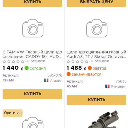
КУПИТЬ
ВЫБРАТЬ ЦЕНУ
CIFAM VW Главный цилиндр
Цилиндр сцепления главный
сцепления CADDY 15-, AUDI
Audi A3, TT / Skoda Octavia
A3 03-12, SKODA OCTAVIA III
0 отзывов
II, Superb II / VW Caddy, Golf,
0 отзывов
04-13, SEAT TOLEDO III 04-
Jetta, Touran 76635 ASAM
1 440
1 488
₴
сегодня
₴
завтра
09
заканчивается
Артикул:
505-076
CIFAM
Италия
Артикул:
76635
ASAM
Румыния
КУПИТЬ
КУПИТЬ
Оригинал