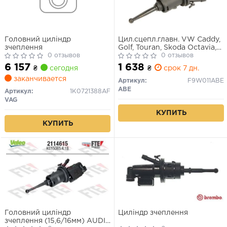
Головний циліндр
Цил.сцепл.главн. VW Caddy,
зчеплення
Golf, Touran, Skoda Octavia,
0 отзывов
SuperB 98-> (ABE)
0 отзывов
6 157
1 638
₴
сегодня
₴
срок 7 дн.
заканчивается
Артикул:
F9W011ABE
ABE
Артикул:
1K0721388AF
VAG
КУПИТЬ
КУПИТЬ
Головний циліндр
Циліндр зчеплення
зчеплення (15,6/16мм) AUDI