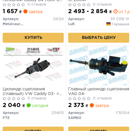
13/Jetta 05- (без сенсора)
0 отзывов
0 отзывов
1 657
2 493 - 2 854
₴
завтра
₴
от 1 д
Артикул:
06124
Артикул:
511 0318 10
Metalcaucho
LuK
Германия
КУПИТЬ
ВЫБРАТЬ ЦЕНУ
Цилиндр сцепления
Главный цилиндр сцепления
(главный) VW Caddy 03- =
VAG 04-
KG15065.4.18
0 отзывов
0 отзывов
2 040
2 373
₴
сегодня
₴
завтра
Артикул:
2114615
Артикул:
F30104
FTE
SAMKO