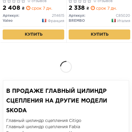
A3, TT SEAT ALTEA, ALTEA
0 отзывов
0 отзывов
XL, LEON, TOLEDO III SKODA
2 408
2 338
₴
срок 7 дн.
₴
срок 7 дн.
OCTAVIA II, OCTAVIA III,
SUPERB II, YETI VW BEETLE,
Артикул:
2114615
Артикул:
C85020
CADDY ALLTRACK IV 1.0-3.6
Valeo
BREMBO
Франция
Италия
02.03-
КУПИТЬ
КУПИТЬ
В ПРОДАЖЕ ГЛАВНЫЙ ЦИЛИНДР
СЦЕПЛЕНИЯ НА ДРУГИЕ МОДЕЛИ
SKODA
Главный цилиндр сцепления Citigo
Главный цилиндр сцепления Fabia