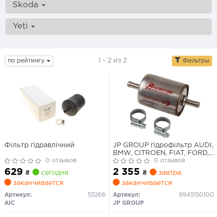
Skoda
Yeti
1 - 2 из 2
по рейтингу
Фильтры
Фільтр гідравлічний
JP GROUP гідрофільтр AUDI,
BMW, CITROEN, FIAT, FORD,
0 отзывов
HYUNDAI
0 отзывов
629
2 355
₴
сегодня
₴
завтра
заканчивается
заканчивается
Артикул:
55266
Артикул:
9945150100
AIC
JP GROUP