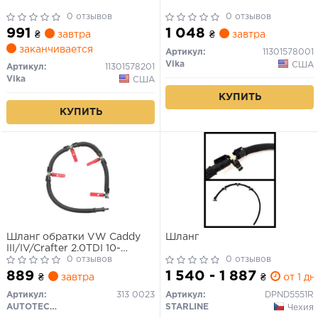
0 отзывов
0 отзывов
991
1 048
₴
завтра
₴
завтра
заканчивается
Артикул:
11301578001
Vika
США
Артикул:
11301578201
Vika
США
КУПИТЬ
КУПИТЬ
Шланг обратки VW Caddy
Шланг
III/IV/Crafter 2.0TDI 10-
(8708999798)
0 отзывов
0 отзывов
889
1 540 - 1 887
₴
завтра
₴
от 1 дн.
Артикул:
313 0023
Артикул:
DPND5551R
AUTOTECHTEILE
STARLINE
Чехия