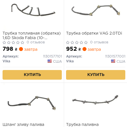
Трубка топливная (обратка)
Трубка обратки VAG 2.0TDi
1,6D Skoda Fabia (10-
14),Octavia (09-13)/VW Golf
0 отзывов
0 отзывов
(09-12),Caddy (10-15,15-)
798
952
₴
завтра
₴
завтра
(11301577101) VIKA
Артикул:
11301577101
Артикул:
11301577001
Vika
Vika
США
США
КУПИТЬ
КУПИТЬ
Шланг зливу палива
Трубка паливна