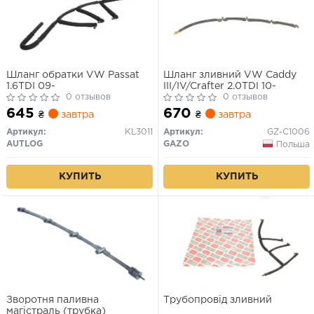
Шланг обратки VW Passat
Шланг зливний VW Caddy
1.6TDI 09-
III/IV/Crafter 2.0TDI 10-
0 отзывов
0 отзывов
645
670
₴
завтра
₴
завтра
Артикул:
KL3011
Артикул:
GZ-C1006
AUTLOG
GAZO
Польша
КУПИТЬ
КУПИТЬ
Зворотня паливна
Трубопровід зливний
магістраль (трубка)