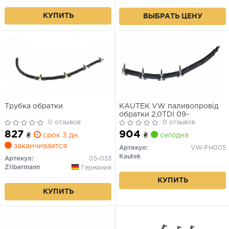
КУПИТЬ
ВЫБРАТЬ ЦЕНУ
Трубка обратки
KAUTEK VW паливопровід
обратки 2,0TDI 09-
0 отзывов
0 отзывов
827
904
₴
срок 3 дн.
₴
сегодня
заканчивается
Артикул:
VW-FH005
Kautek
Артикул:
05-053
Zilbermann
Германия
КУПИТЬ
КУПИТЬ