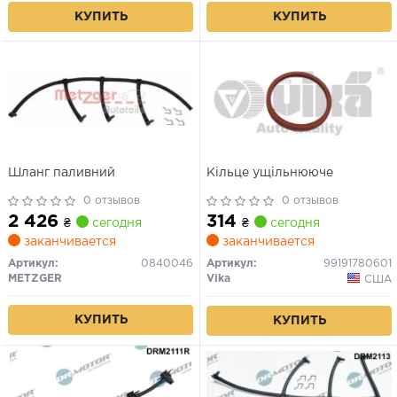
КУПИТЬ
КУПИТЬ
Шланг паливний
Кільце ущільнююче
0 отзывов
0 отзывов
2 426
314
₴
сегодня
₴
сегодня
заканчивается
заканчивается
Артикул:
0840046
Артикул:
99191780601
METZGER
Vika
США
КУПИТЬ
КУПИТЬ