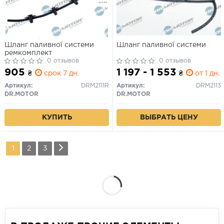
Шланг паливної системи
Шланг паливної системи
ремкомплект
0 отзывов
0 отзывов
905
1 197 - 1 553
₴
срок 7 дн.
₴
от 1 дн.
Артикул:
DRM2111R
Артикул:
DRM2113
DR.MOTOR
DR.MOTOR
КУПИТЬ
ВЫБРАТЬ ЦЕНУ
1
2
3