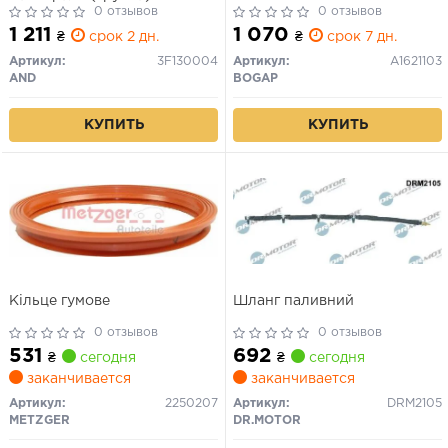
0 отзывов
0 отзывов
1 211
1 070
₴
срок 2 дн.
₴
срок 7 дн.
Артикул:
3F130004
Артикул:
A1621103
AND
BOGAP
КУПИТЬ
КУПИТЬ
Кільце гумове
Шланг паливний
0 отзывов
0 отзывов
531
692
₴
сегодня
₴
сегодня
заканчивается
заканчивается
Артикул:
2250207
Артикул:
DRM2105
METZGER
DR.MOTOR