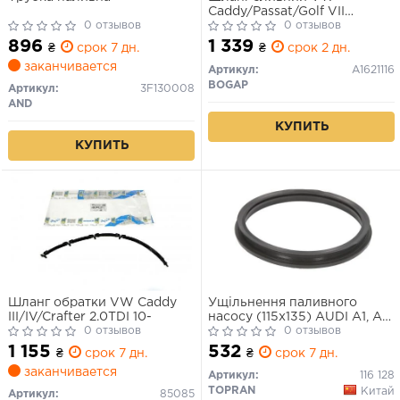
Caddy/Passat/Golf VII
0 отзывов
1.6TDI/2.0TDI 12-
0 отзывов
896
1 339
₴
срок 7 дн.
₴
срок 2 дн.
заканчивается
Артикул:
A1621116
BOGAP
Артикул:
3F130008
AND
КУПИТЬ
КУПИТЬ
Шланг обратки VW Caddy
Ущільнення паливного
III/IV/Crafter 2.0TDI 10-
насосу (115x135) AUDI A1, A1
0 отзывов
ALLSTREET, A1 CITY
0 отзывов
CARVER, A3, A4 B6, A4 B7,
1 155
532
₴
срок 7 дн.
₴
срок 7 дн.
A4 B9, A5, A6 C5, A6 C7, A6
заканчивается
C8, A7, A8 D3, A8 D4, A8 D5,
Артикул:
116 128
Q2, Q3, Q5, Q7, Q8, TT 1.0-6.3
TOPRAN
Китай
Артикул:
85085