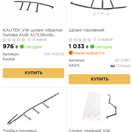
KAUTEK VW шланг обратки
Шланг паливний
палива Audi A1/3,Skoda
Fabia II,Octavia
0 отзывов
0 отзывов
II,Rapid,Roomster,SuperB
976
1 033
₴
сегодня
₴
сегодня
II,Caddy III,IV,Golf
заканчивается
VI,Passat,Polo,Touran 1.6TDI
Артикул:
VW-FH003
09-
Kautek
Артикул:
GZ-C1187
GAZO
Польша
КУПИТЬ
КУПИТЬ
Трубка паливна
Шланг зливний VW