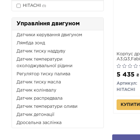
HITACHI
(1)
Управління двигуном
Датчики керування двигуном
Лямбда зонд
Датчик тиску наддуву
Корпус др
A3,Q3,Fabia
Датчик температури
VI,Jetta IV
охолоджувальної рідини
5 435
Регулятор тиску палива
₴
Датчик тиску масла
Артикул:
HITACHI
Датчик колінвалу
Датчик распредвала
КУПИТИ
Датчик температури оливи
Датчик детонації
Дросельна заслінка