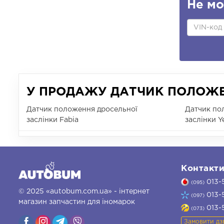
Не мо
У ПРОДАЖУ ДАТЧИК ПОЛОЖЕН
Датчик положення дросельної
Датчик по
заслінки Fabia
заслінки Ye
Контакт
013-
(095)
© 2025 «autobum.com.ua» - інтернет
013-
(097)
магазин запчастин для іномарок
013-
(073)
Замовити дз