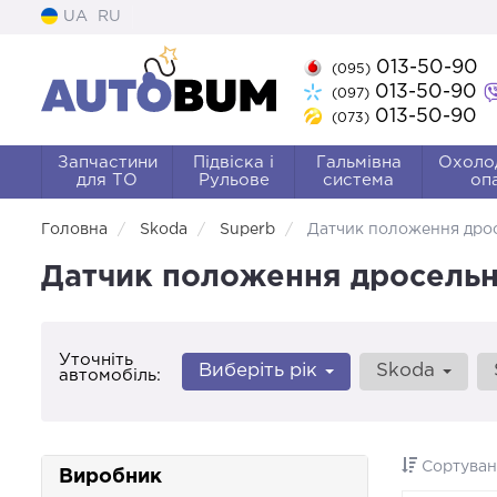
UA
RU
013-50-90
(095)
013-50-90
(097)
013-50-90
(073)
Запчастини
Підвіска і
Гальмівна
Охоло
для ТО
Рульове
система
оп
Головна
Skoda
Superb
Датчик положення дрос
Датчик положення дросельно
Уточніть
Виберіть рік
Skoda
автомобіль:
Сортуван
Виробник