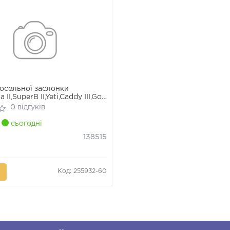
осельної заслонки
 II,SuperB II,Yeti,Caddy III,Golf
,Passat,Polo,Shar
0 відгуків
сьогодні
138515
Код: 255932-60