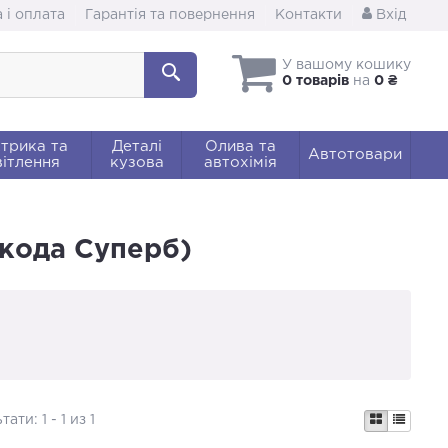
 і оплата
Гарантія та повернення
Контакти
Вхід
У вашому кошику
0 товарів
на
0 ₴
трика та
Деталі
Олива та
Автотовари
ітлення
кузова
автохімія
Шкода Суперб)
ьтати:
1 - 1 из 1