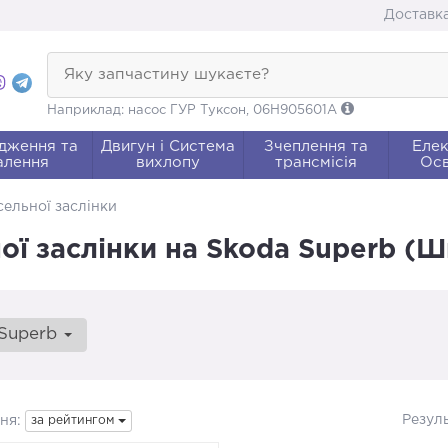
Доставка
Яку запчастину шукаєте?
Наприклад: насос ГУР Туксон, 06H905601A
дження та
Двигун і Система
Зчеплення та
Елек
алення
вихлопу
трансмісія
Осв
ельної заслінки
ї заслінки на Skoda Superb (
Superb
Резул
ня:
за рейтингом