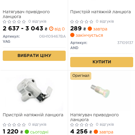
Натягувач привідного
Пристрій натяжній ланцюга
ланцюга
0 відгуків
0 відгуків
2 637 - 3 043
289
₴
від 0 дн.
₴
завтра
закінчується
Артикул:
06H109467BA
VAG
Артикул:
37109137
AND
ВИБРАТИ ЦІНУ
КУПИТИ
Оригінал
Пристрій натяжній ланцюга
Натягувач приводного
ланцюга
0 відгуків
0 відгуків
1 220
4 256
₴
сьогодні
₴
завтра