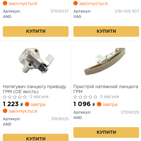
закінчується
закінчується
Артикул:
37109037
Артикул:
03H 109 507
AND
VAG
КУПИТИ
КУПИТИ
Натягувач ланцюгу приводу
Пристрiй натяжний ланцюга
ГРМ (OE якість)
ГРМ
0 відгуків
0 відгуків
1 223
1 096
₴
завтра
₴
завтра
закінчується
Артикул:
37109029
AND
Артикул:
51109025
AND
КУПИТИ
КУПИТИ