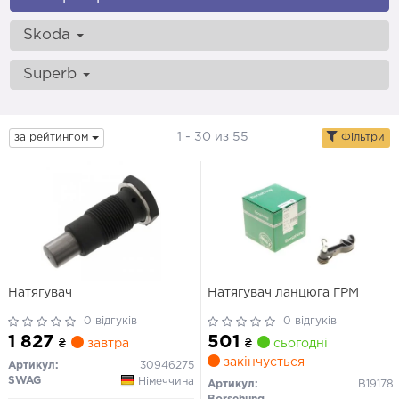
Skoda
Superb
1 - 30 из 55
за рейтингом
Фільтри
Натягувач
Натягувач ланцюга ГРМ
0 відгуків
0 відгуків
1 827
501
₴
завтра
₴
сьогодні
закінчується
Артикул:
30946275
SWAG
Німеччина
Артикул:
B19178