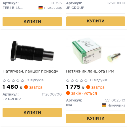
Артикул:
101796
Артикул:
1112600600
FEBI BILSTEIN
JP GROUP
Німеччина
КУПИТИ
КУПИТИ
Натягувач, ланцюг приводу
Натяжник ланцюга ГРМ
0 відгуків
0 відгуків
1 480
1 775
₴
завтра
₴
завтра
закінчується
Артикул:
1112600700
JP GROUP
Артикул:
551 0025 10
INA
Німеччина
КУПИТИ
КУПИТИ