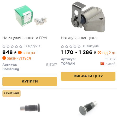
Натягувач ланцюга ГРМ
Натягувач ланцюга
0 відгуків
0 відгуків
848
1 170 - 1 286
₴
завтра
₴
від 2 дн.
закінчується
Артикул:
115 012
TOPRAN
Китай
Артикул:
B1T017
Borsehung
ВИБРАТИ ЦІНУ
КУПИТИ
Оригінал