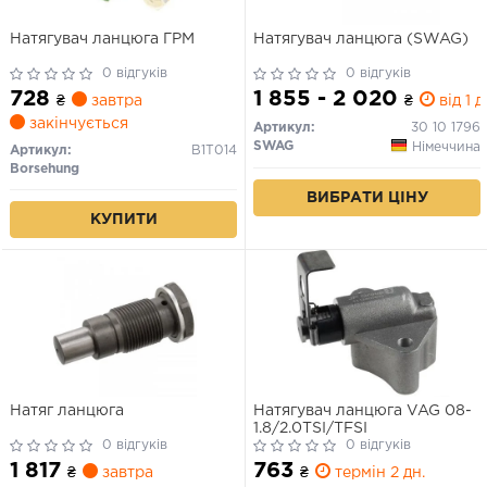
Натягувач ланцюга ГРМ
Натягувач ланцюга (SWAG)
0 відгуків
0 відгуків
728
1 855 - 2 020
₴
завтра
₴
від 1 д
закінчується
Артикул:
30 10 1796
SWAG
Німеччина
Артикул:
B1T014
Borsehung
ВИБРАТИ ЦІНУ
КУПИТИ
Натяг ланцюга
Натягувач ланцюга VAG 08-
1.8/2.0TSI/TFSI
0 відгуків
0 відгуків
1 817
763
₴
завтра
₴
термін 2 дн.