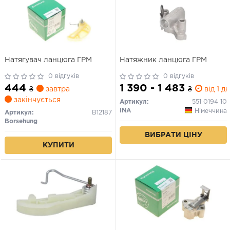
Натягувач ланцюга ГРМ
Натяжник ланцюга ГРМ
0 відгуків
0 відгуків
444
1 390 - 1 483
₴
завтра
₴
від 1 дн
закінчується
Артикул:
551 0194 10
INA
Німеччина
Артикул:
B12187
Borsehung
ВИБРАТИ ЦІНУ
КУПИТИ