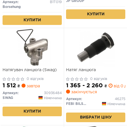
JP GROUP
Артикул:
B1T019
Borsehung
КУПИТИ
КУПИТИ
Натягувач ланцюга (Swag)
Натяг ланцюга
0 відгуків
0 відгуків
1 512
1 365 - 2 260
₴
завтра
₴
від 0 д
закінчується
Артикул:
30936484
SWAG
Німеччина
Артикул:
46275
FEBI BILSTEIN
Німеччина
КУПИТИ
ВИБРАТИ ЦІНУ