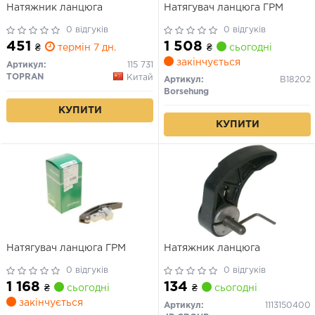
Натяжник ланцюга
Натягувач ланцюга ГРМ
0 відгуків
0 відгуків
451
1 508
₴
термін 7 дн.
₴
сьогодні
закінчується
Артикул:
115 731
TOPRAN
Китай
Артикул:
B18202
Borsehung
КУПИТИ
КУПИТИ
Натягувач ланцюга ГРМ
Натяжник ланцюга
0 відгуків
0 відгуків
1 168
134
₴
сьогодні
₴
сьогодні
закінчується
Артикул:
1113150400