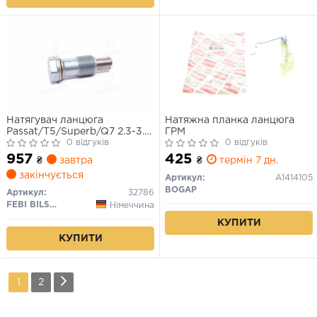
Натягувач ланцюга
Натяжна планка ланцюга
Passat/T5/Superb/Q7 2.3-3.6
ГРМ
98-
0 відгуків
0 відгуків
957
425
₴
завтра
₴
термін 7 дн.
закінчується
Артикул:
A1414105
BOGAP
Артикул:
32786
FEBI BILSTEIN
Німеччина
КУПИТИ
КУПИТИ
1
2