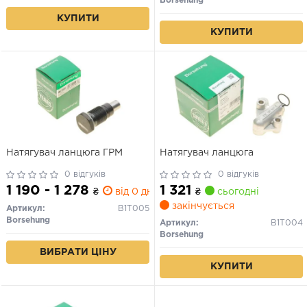
Borsehung
КУПИТИ
КУПИТИ
Натягувач ланцюга ГРМ
Натягувач ланцюга
0 відгуків
0 відгуків
1 190 - 1 278
1 321
₴
від 0 дн.
₴
сьогодні
закінчується
Артикул:
B1T005
Borsehung
Артикул:
B1T004
Borsehung
ВИБРАТИ ЦІНУ
КУПИТИ