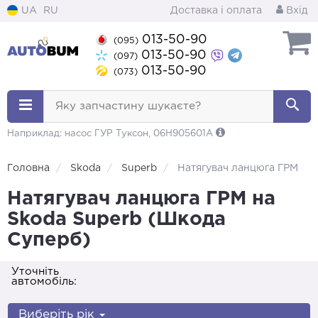
UA
RU
Доставка і оплата
Вхід
013-50-90
(095)
013-50-90
(097)
013-50-90
(073)
Яку запчастину шукаєте?
Наприклад: насос ГУР Туксон, 06H905601A
Головна
Skoda
Superb
Натягувач ланцюга ГРМ
Натягувач ланцюга ГРМ на
Skoda Superb (Шкода
Суперб)
Уточніть
автомобіль:
Виберіть рік