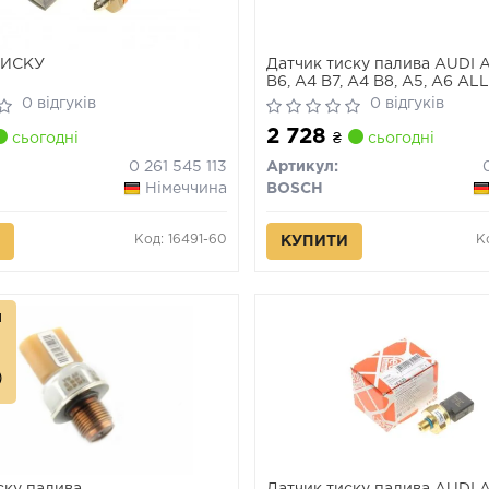
ТИСКУ
Датчик тиску палива AUDI A
B6, A4 B7, A4 B8, A5, A6 A
A6 C6, A6 C7, A7, A8 D3, Q5, 
0 відгуків
0 відгуків
SPYDER, TT PORSCHE CAYE
2 728
ALTEA, ALTEA XL, EXEO, EXE
сьогодні
₴
сьогодні
5.2 02.01-
0 261 545 113
Артикул:
Німеччина
BOSCH
Код: 16491-60
К
КУПИТИ
л