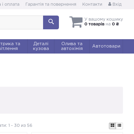
 і оплата
Гарантія та повернення
Контакти
Вхід
У вашому кошику
0 товарів
на
0 ₴
трика та
Деталі
Олива та
Автотовари
ітлення
кузова
автохімія
ати:
1 - 30 из 56