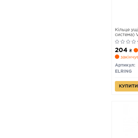
Кільце ущ
система) V
3.2 91-09 (
204
₴
закінчу
Артикул:
ELRING
КУПИТИ