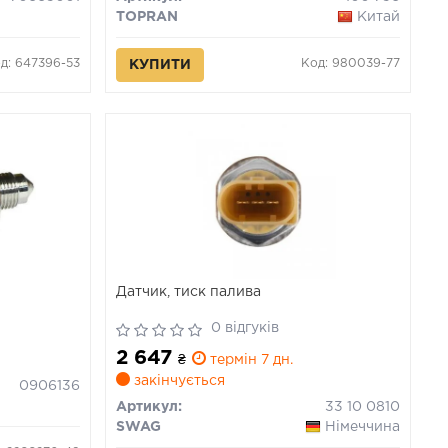
TOPRAN
Китай
д: 647396-53
Код: 980039-77
КУПИТИ
Датчик, тиск палива
0 відгуків
2 647
₴
термін 7 дн.
закінчується
0906136
Артикул:
33 10 0810
SWAG
Німеччина