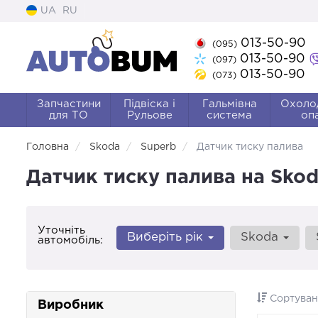
UA
RU
013-50-90
(095)
013-50-90
(097)
013-50-90
(073)
Запчастини
Підвіска і
Гальмівна
Охоло
для ТО
Рульове
система
оп
Головна
Skoda
Superb
Датчик тиску палива
Датчик тиску палива на Sko
Уточніть
Виберіть рік
Skoda
автомобіль:
Сортуван
Виробник