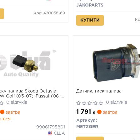
JAKOPARTS
Код: 420058-69
Ко
КУПИТИ
ску палива Skoda Octavia
Датчик, тиск палива
 Golf (03-07), Passat (06-
3 (04-08), A8 (10-17), Q7 (07-
0 відгуків
0 відгуків
1795801) VIKA
1 791
завтра
₴
завтра
ється
Артикул:
METZGER
99061795801
США