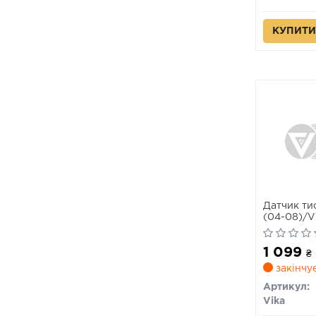
КУПИТИ
Датчик ти
(04-08)/VW
16)/Audi A
15) (9906
1 099
₴
закінчу
Артикул:
Vika