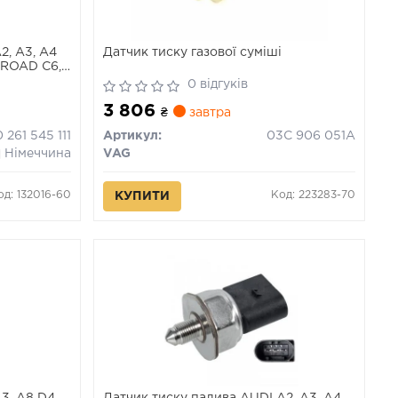
2, A3, A4
Датчик тиску газової суміші
LLROAD C6,
Q7, R8, R8
0 відгуків
NNE SEAT
3 806
O ST 1.4-
₴
завтра
0 261 545 111
Артикул:
03C 906 051A
Німеччина
VAG
од: 132016-60
Код: 223283-70
КУПИТИ