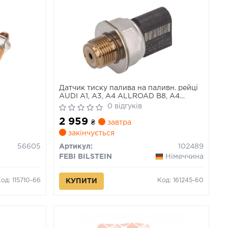
Датчик тиску палива на паливн. рейці
AUDI A1, A3, A4 ALLROAD B8, A4
ALLROAD B9, A4 B8, A4 B9, A5, A6
0 відгуків
ALLROAD C7, A6 C7, A7, A8 D5, Q2, Q3,
2 959
Q5, Q7, TT SEAT ALHAMBRA, ATECA
₴
завтра
0.8DH-3.0DH 09.95-
закінчується
56605
Артикул:
102489
FEBI BILSTEIN
Німеччина
од: 115710-66
Код: 161245-60
КУПИТИ