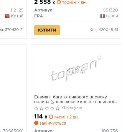
2 558
₴
термін 7 дн.
112 125
Артикул:
551320
Китай
ERA
Італія
д: 370430-51
Код: 420048-51
КУПИТИ
Елемент багатоточкового вприску
палива (ущільнююче кільце паливної
форсунки) AUDI 100 C4, 80 B4, A2, A3,
0 відгуків
A4 B5, A4 B6, A4 B7, A6 C4, A6 C5, A6
114
C6, A8 D2, A8 D3, TT 1.0-6.0 02.90-08.15
₴
термін 2 дн.
закінчується
70663001
Артикул:
100 736