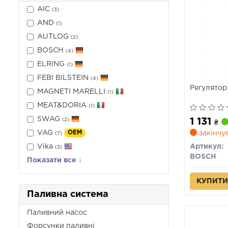
AIC
(3)
AND
(1)
AUTLOG
(2)
BOSCH
(4)
ELRING
(1)
FEBI BILSTEIN
(4)
Регулятор
MAGNETI MARELLI
(1)
MEAT&DORIA
(1)
SWAG
1 131
(2)
₴
VAG
OEM
закінчу
(7)
Vika
Артикул:
(3)
BOSCH
Показати все ↓
КУПИТИ
Паливна система
Паливний насос
Форсунки паливні