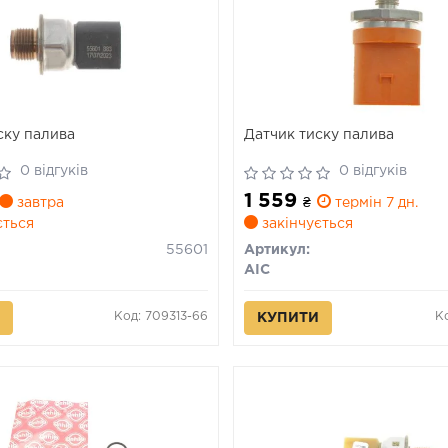
ску палива
Датчик тиску палива
0 відгуків
0 відгуків
1 559
завтра
₴
термін 7 дн.
ється
закінчується
55601
Артикул:
AIC
Код: 709313-66
К
КУПИТИ