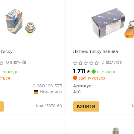
 тиску
Датчик тиску палива
0 відгуків
0 відгуків
1 711
сьогодні
₴
сьогодні
ється
закінчується
0 280 160 575
Артикул:
Німеччина
AIC
Код: 15670-60
К
КУПИТИ