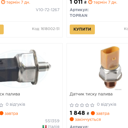
1 011
термін 7 дн.
₴
термін 7 дн.
V10-72-1267
Артикул:
TOPRAN
Код: 1618002-51
Ко
КУПИТИ
иск палива
Датчик тиску палива
0 відгуків
0 відгуків
1 848
завтра
₴
завтра
закінчується
551359
Італія
Артикул: