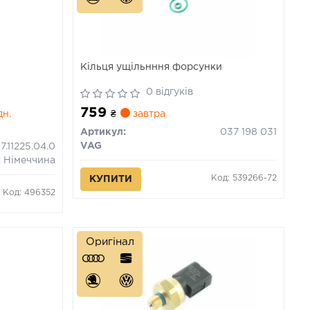
Кільця ущільнння форсунки
0 відгуків
759
дн.
₴
завтра
Артикул:
037 198 031
VAG
7.11225.04.0
Німеччина
Код: 539266-72
КУПИТИ
Код: 496352
Оригінал