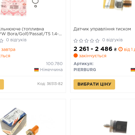
ільнююче (топливна
Датчик управління тиском
W Bora/Golf/Passat/T5 1.4-
к-кт
0 відгуків
0 відгуків
2 261 - 2 486
завтра
₴
від 1 
ється
закінчується
100.780
Артикул:
Німеччина
PIERBURG
Код: 36513-82
ВИБРАТИ ЦІНУ