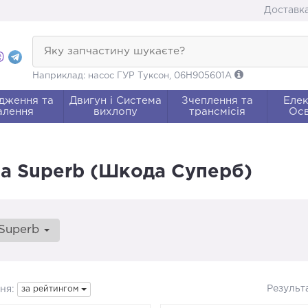
Доставка
Яку запчастину шукаєте?
Наприклад: насос ГУР Туксон, 06H905601A
дження та
Двигун і Система
Зчеплення та
Елек
алення
вихлопу
трансмісія
Осв
da Superb (Шкода Суперб)
Superb
Результ
ня:
за рейтингом