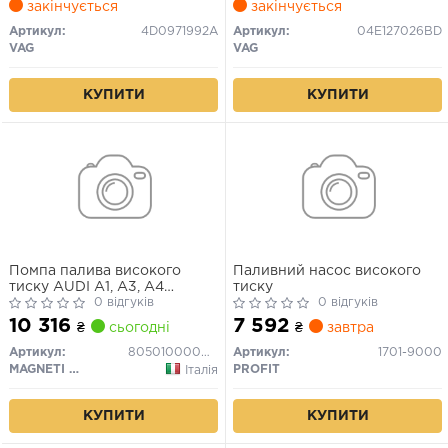
закінчується
закінчується
Артикул:
4D0971992A
Артикул:
04E127026BD
VAG
VAG
КУПИТИ
КУПИТИ
Помпа палива високого
Паливний насос високого
тиску AUDI A1, A3, A4
тиску
ALLROAD B8, A4 B8, A5, A6
0 відгуків
0 відгуків
C7, A7, A8 D4, Q3, Q5, TT
10 316
7 592
₴
сьогодні
₴
завтра
CUPRA ATECA SEAT
ALHAMBRA, ALTEA XL,
Артикул:
805010000060
Артикул:
1701-9000
EXEO, EXEO ST, LEON, LEON
MAGNETI MARELLI
PROFIT
Італія
SC, LEON ST
2.0/2.0ALK/2.0H 09.04-
КУПИТИ
КУПИТИ