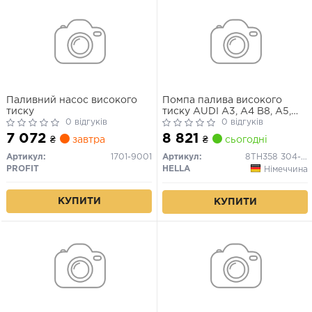
Паливний насос високого
Помпа палива високого
тиску
тиску AUDI A3, A4 B8, A5,
0 відгуків
Q3, TT SEAT ALHAMBRA,
0 відгуків
ALTEA, ALTEA XL, EXEO,
7 072
8 821
₴
завтра
₴
сьогодні
EXEO ST, LEON, TOLEDO III
SKODA OCTAVIA II, SUPERB
Артикул:
1701-9001
Артикул:
8TH358 304-261
II, YETI VW BEETLE, CC B7
PROFIT
HELLA
Німеччина
1.8/2.0 09.04-10.18
КУПИТИ
КУПИТИ