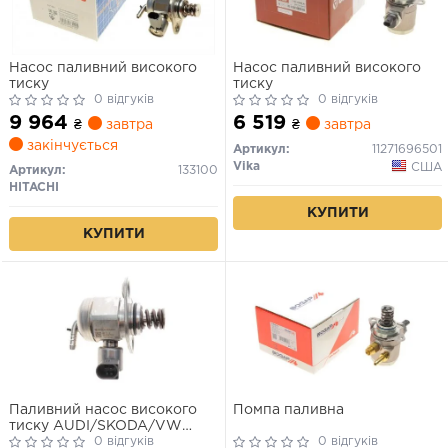
Насос паливний високого
Насос паливний високого
тиску
тиску
0 відгуків
0 відгуків
9 964
6 519
₴
завтра
₴
завтра
закінчується
Артикул:
11271696501
Vika
США
Артикул:
133100
HITACHI
КУПИТИ
КУПИТИ
Паливний насос високого
Помпа паливна
тиску AUDI/SKODA/VW
\'\'1.4TSI \'\'14>>
0 відгуків
0 відгуків