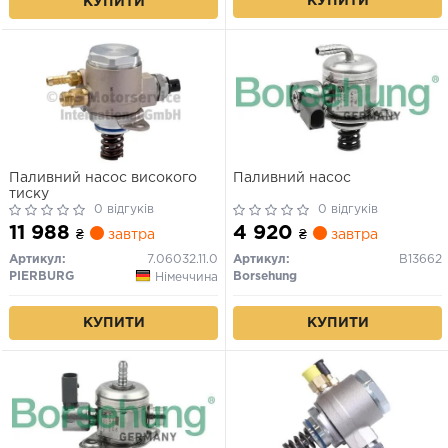
КУПИТИ
КУПИТИ
Паливний насос високого
Паливний насос
тиску
0 відгуків
0 відгуків
11 988
4 920
₴
завтра
₴
завтра
Артикул:
7.06032.11.0
Артикул:
B13662
PIERBURG
Borsehung
Німеччина
КУПИТИ
КУПИТИ