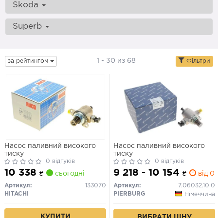
Skoda
Superb
1 - 30 из 68
за рейтингом
Фільтри
Насос паливний високого
Насос паливний високого
тиску
тиску
0 відгуків
0 відгуків
10 338
9 218 - 10 154
₴
сьогодні
₴
від 0 
Артикул:
133070
Артикул:
7.06032.10.0
HITACHI
PIERBURG
Німеччина
КУПИТИ
ВИБРАТИ ЦІНУ