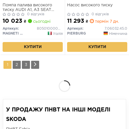
Помпа палива високого
Насос високого тиску
тиску AUDI A1, A3 SEAT
ALHAMBRA, ALTEA, ALTEA
0 відгуків
0 відгуків
XL, IBIZA IV, IBIZA IV SC,
10 023
11 293
₴
сьогодні
₴
термін 7 дн.
IBIZA IV ST, LEON, TOLEDO
III, TOLEDO IV SKODA FABIA
Артикул:
805010000010
Артикул:
7.06032.45.0
II, OCTAVIA II, RAPID 1.2-1.6
MAGNETI MARELLI
PIERBURG
Італія
Німеччина
10.03-05.22
КУПИТИ
КУПИТИ
1
2
3
У ПРОДАЖУ ПНВТ НА ІНШІ МОДЕЛІ
SKODA