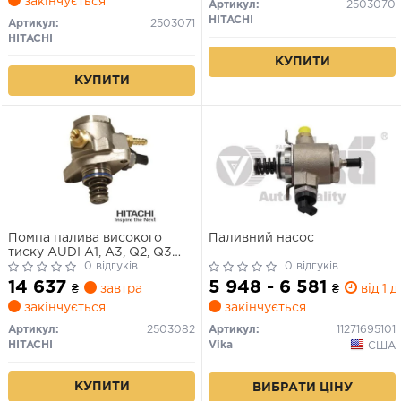
закінчується
Артикул:
2503070
HITACHI
Артикул:
2503071
HITACHI
КУПИТИ
КУПИТИ
Помпа палива високого
Паливний насос
тиску AUDI A1, A3, Q2, Q3
SEAT IBIZA IV, IBIZA IV SC,
0 відгуків
0 відгуків
IBIZA IV ST, LEON, LEON SC,
14 637
5 948 - 6 581
₴
завтра
₴
від 1 д
LEON ST, TOLEDO IV SKODA
закінчується
закінчується
FABIA III, OCTAVIA III, RAPID,
SUPERB III 1.2-1.4H 09.10-
Артикул:
2503082
Артикул:
11271695101
HITACHI
Vika
США
КУПИТИ
ВИБРАТИ ЦІНУ