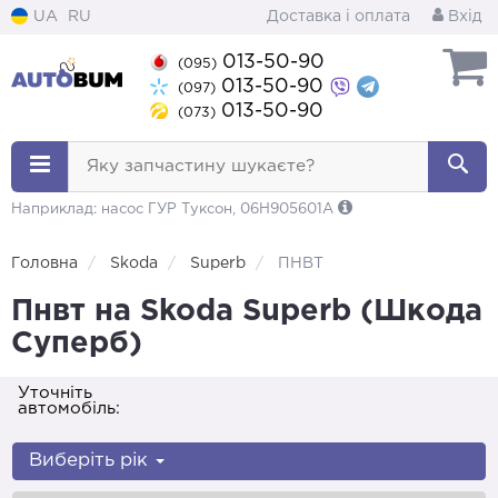
UA
RU
Доставка і оплата
Вхід
013-50-90
(095)
013-50-90
(097)
013-50-90
(073)
Яку запчастину шукаєте?
Наприклад: насос ГУР Туксон, 06H905601A
Головна
Skoda
Superb
ПНВТ
Пнвт на Skoda Superb (Шкода
Суперб)
Уточніть
автомобіль:
Виберіть рік