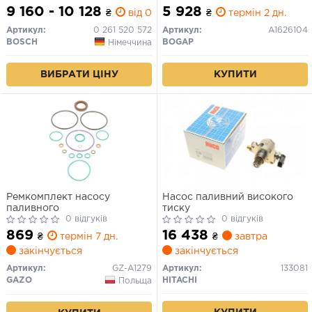
9 160 - 10 128
5 928
₴
від 0 дн.
₴
термін 2 дн.
Артикул:
0 261 520 572
Артикул:
A1626104
BOSCH
BOGAP
Німеччина
КУПИТИ
ВИБРАТИ ЦІНУ
Ремкомплект насосу
Насос паливний високого
паливного
тиску
0 відгуків
0 відгуків
869
16 438
₴
термін 7 дн.
₴
завтра
закінчується
закінчується
Артикул:
GZ-A1279
Артикул:
133081
GAZO
HITACHI
Польща