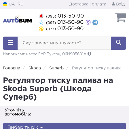
UA
RU
Доставка і оплата
Вхід
013-50-90
(095)
013-50-90
(097)
013-50-90
(073)
Яку запчастину шукаєте?
Наприклад: насос ГУР Туксон, 06H905601A
Головна
Skoda
Superb
Регулятор тиску палива
Регулятор тиску палива на
Skoda Superb (Шкода
Суперб)
Уточніть
автомобіль:
Виберіть рік