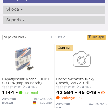
Skoda
Superb
1 - 2 из 2
за рейтингом
Фільтри
Оригінал
Перепускний клапан ПНВТ
Насос високого тиску
CR CP4 (вир-во Bosch)
(Bosch) VAG 2.0Tdi
0 відгуків
0 відгуків
1 144
42 584 - 45 048
₴
сьогодні
₴
ві
закінчується
Артикул:
1 467 C45 003
BOSCH
Німеччина
Артикул:
03L130755A