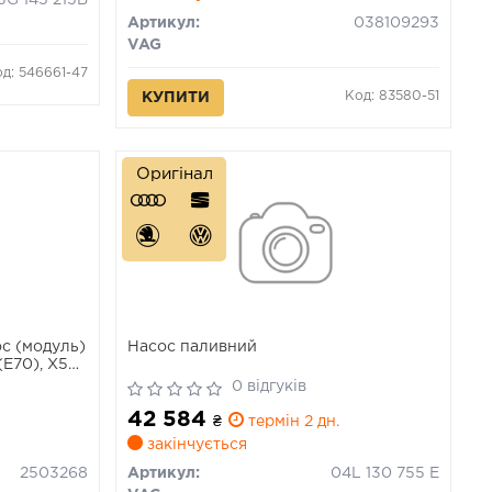
3G 145 215B
Артикул:
038109293
VAG
д: 546661-47
Код: 83580-51
КУПИТИ
Оригінал
с (модуль)
Насос паливний
(E70), X5
F16, F86),
0 відгуків
-03.23
42 584
₴
термін 2 дн.
закінчується
2503268
Артикул:
04L 130 755 E