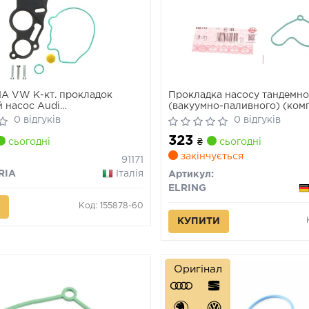
A VW К-кт. прокладок
Прокладка насосу тандемно
 насос Audi
(вакуумно-паливного) (ком
3/5,Skoda,Caddy III,Golf
0 відгуків
0 відгуків
t,T5,Sharan,Tiguan,Touran
323
сьогодні
₴
сьогодні
закінчується
91171
RIA
Італія
Артикул:
ELRING
Код: 155878-60
КУПИТИ
Оригінал