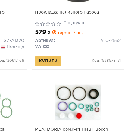
го
Прокладка паливного насоса
0 відгуків
579
₴
термін 7 дн.
GZ-A1320
Артикул:
V10-2562
Польща
VAICO
од: 120917-66
Код: 1598578-51
КУПИТИ
са
MEATDORIA рем.к-кт ПНВТ Bosch