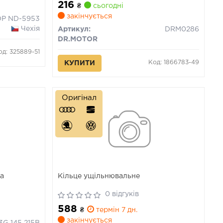
216
₴
сьогодні
закінчується
DP ND-5953
Чехія
Артикул:
DRM0286
DR.MOTOR
од: 325889-51
Код: 1866783-49
КУПИТИ
Оригінал
са
Кiльце ущiльнювальне
0 відгуків
588
₴
термін 7 дн.
закінчується