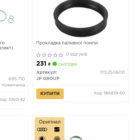
го
Прокладка паливної помпи
плект)
0 відгуків
231
₴
сьогодні
Артикул:
1115250600
JP GROUP
695.710
Німеччина
Код: 566829-60
КУПИТИ
Код: 32651-82
Оригінал