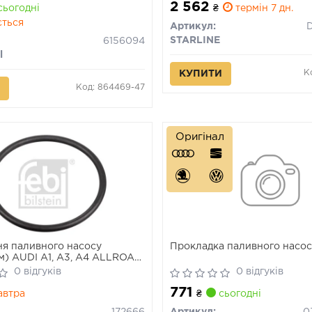
2 562
ьогодні
₴
термін 7 дн.
ється
Артикул:
STARLINE
6156094
l
К
КУПИТИ
Код: 864469-47
Оригінал
я паливного насосу
Прокладка паливного насо
м) AUDI A1, A3, A4 ALLROAD
, A5, A6 ALLROAD C6, A6
0 відгуків
0 відгуків
, A6 C7, A7, A8 D3, Q2, Q3,
771
8, R8 SPYDER, TT SEAT
автра
₴
сьогодні
 ALTEA 1.0-5.2 02.03-