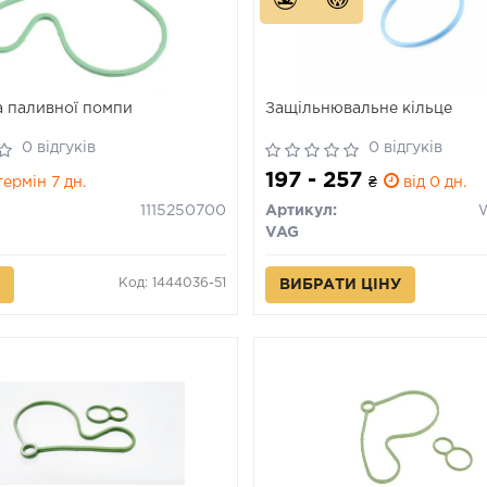
 паливної помпи
Защільнювальне кільце
0 відгуків
0 відгуків
197 - 257
ермін 7 дн.
₴
від 0 дн.
1115250700
Артикул:
VAG
Код: 1444036-51
ВИБРАТИ ЦІНУ