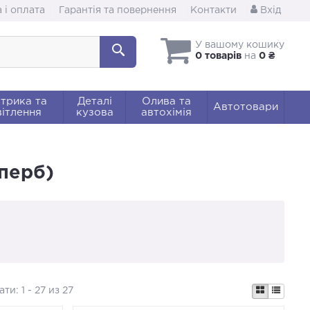
 і оплата
Гарантія та повернення
Контакти
Вхід
У вашому кошику
0 товарів
на
0 ₴
трика та
Деталі
Олива та
Автотовари
ітлення
кузова
автохімія
перб)
ати:
1 - 27 из 27