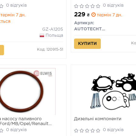
0 відгуків
0 відгуків
229
термін 7 дн.
₴
термін 7 дн.
ється
Артикул:
AUTOTECHTEILE
GZ-A1205
Польща
Ко
КУПИТИ
Код: 120915-51
 насосу паливного
Дизельні компоненти
Ford/MB/Opel/Renault
)
0 відгуків
0 відгуків