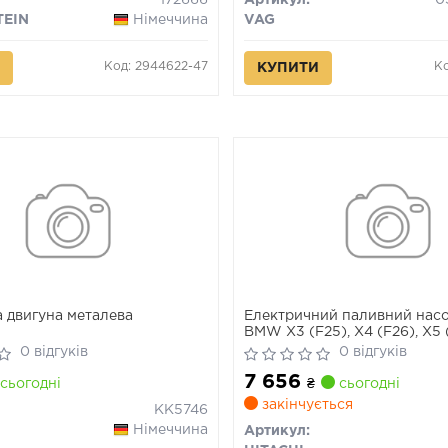
172666
Артикул:
0
TEIN
Німеччина
VAG
Код: 2944622-47
Ко
КУПИТИ
 двигуна металева
Електричний паливний насо
BMW X3 (F25), X4 (F26), X5 
(F15, F85), X6 (E71, E72), X6 (
0 відгуків
0 відгуків
X6 (G06, F96) 1.6-4.4H 10.06
7 656
сьогодні
₴
сьогодні
закінчується
KK5746
Німеччина
Артикул: