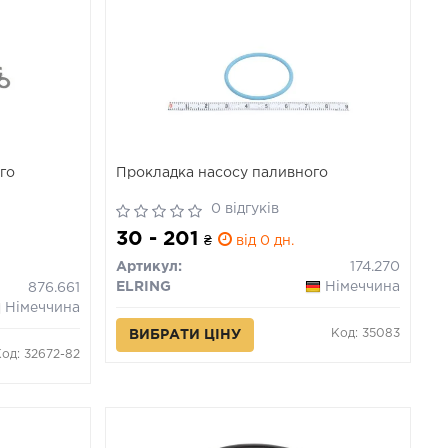
го
Прокладка насосу паливного
0 відгуків
30 - 201
₴
від 0 дн.
Артикул:
174.270
ELRING
Німеччина
876.661
Німеччина
Код: 35083
ВИБРАТИ ЦІНУ
Код: 32672-82