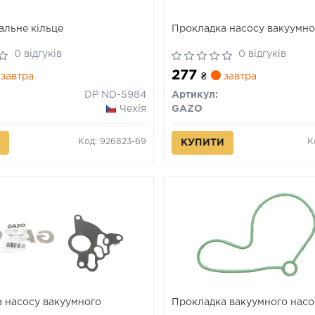
льне кільце
Прокладка насосу вакуумно
0 відгуків
0 відгуків
277
завтра
₴
завтра
DP ND-5984
Артикул:
Чехія
GAZO
Код: 926823-69
К
КУПИТИ
 насосу вакуумного
Прокладка вакуумного насо