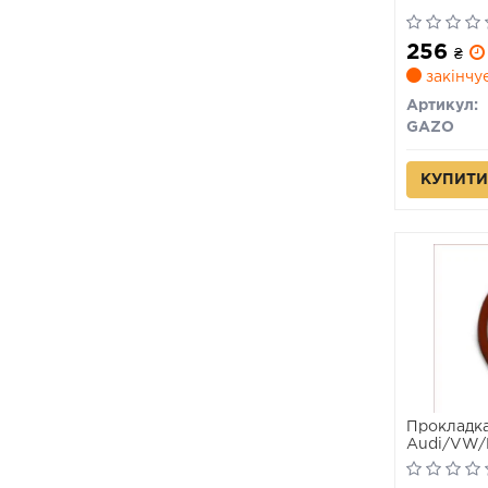
256
₴
закінчу
Артикул:
GAZO
КУПИТИ
Прокладка
Audi/VW/
(31.5x2mm