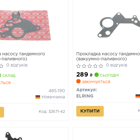
 насосу тандемного
Прокладка насосу тандемно
-паливного)
(вакуумно-паливного)
0 відгуків
0 відгуків
289
₴
сьогодні
склад
закінчується
ється
Артикул:
485.190
ELRING
Німеччина
КУПИТИ
Код: 32671-42