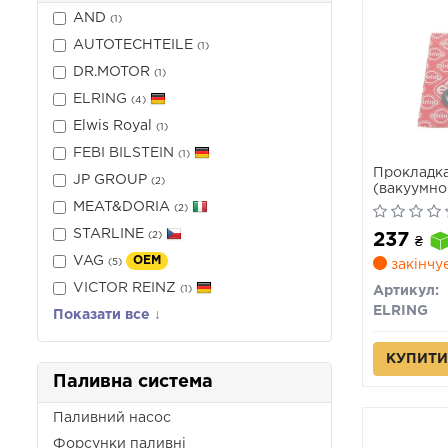
AND
(1)
AUTOTECHTEILE
(1)
DR.MOTOR
(1)
ELRING
(4)
Elwis Royal
(1)
FEBI BILSTEIN
(1)
Прокладка
JP GROUP
(2)
(вакуумно
MEAT&DORIA
(2)
STARLINE
237
(2)
₴
VAG
OEM
(5)
закінчу
VICTOR REINZ
(1)
Артикул:
ELRING
Показати все ↓
КУПИТИ
Паливна система
Паливний насос
Форсунки паливні