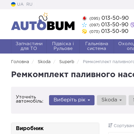
UA
RU
013-50-90
(095)
013-50-90
(097)
013-50-90
(073)
Запчастини
Підвіска і
Гальмівна
Охоло
для ТО
Рульове
система
оп
Головна
Skoda
Superb
Ремкомплект паливног
Ремкомплект паливного нас
Уточніть
Виберіть рік
Skoda
автомобіль:
Сортуван
Виробник