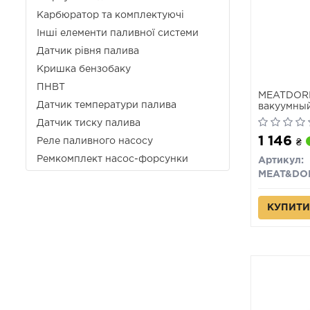
Карбюратор та комплектуючі
Інші елементи паливної системи
Датчик рівня палива
Кришка бензобаку
ПНВТ
MEATDORI
Датчик температури палива
вакуумный
A3/4/5/6,Q
Датчик тиску палива
V,VI,Passa
1 146
Реле паливного насосу
₴
Ремкомплект насос-форсунки
Артикул:
MEAT&DO
КУПИТИ