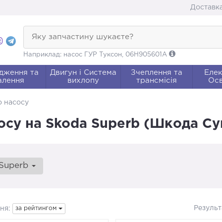
Доставка
Яку запчастину шукаєте?
Наприклад: насос ГУР Туксон, 06H905601A
дження та
Двигун і Система
Зчеплення та
Елек
алення
вихлопу
трансмісія
Осв
о насосу
осу на Skoda Superb (Шкода Су
Superb
Результ
ня:
за рейтингом