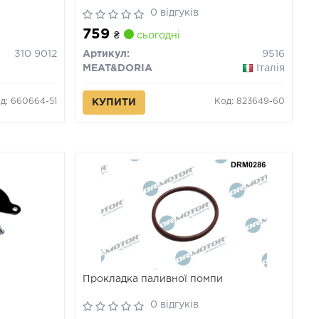
0 відгуків
759
₴
сьогодні
310 9012
Артикул:
9516
MEAT&DORIA
Італія
д: 660664-51
Код: 823649-60
КУПИТИ
Прокладка паливної помпи
0 відгуків