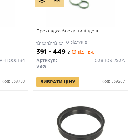
Прокладка блока циліндрів
0 відгуків
391 - 449
₴
від 1 дн.
WHT005184
Артикул:
038 109 293A
VAG
Код: 538758
Код: 539267
ВИБРАТИ ЦІНУ