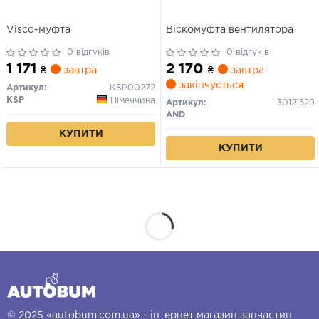
Visco-муфта
Віскомуфта вентилятора
0 відгуків
0 відгуків
1 171
2 170
₴
завтра
₴
завтра
закінчується
Артикул:
KSP00272
KSP
Німеччина
Артикул:
30121529
AND
КУПИТИ
КУПИТИ
© 2025 «autobum.com.ua» - інтернет магазин запчастин