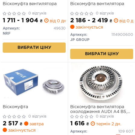
Віскомуфта вентилятора
Віскомуфта вентилятора
0 відгуків
0 відгуків
1 711 - 1 904
2 186 - 2 419
₴
від 0 дн.
₴
від 0 дн
закінчується
Артикул:
49630
NRF
Артикул:
1114900600
JP GROUP
ВИБРАТИ ЦІНУ
ВИБРАТИ ЦІНУ
Віскомуфта
Віскомуфта вентилятора
охолодження AUDI A4 B5,
0 відгуків
A4 B6, A6 C5 SKODA
0 відгуків
SUPERB I VW PASSAT B5,
2 517
1 616
₴
завтра
₴
термін 2 дн.
PASSAT B5.5 1.6-2.3 11.94-
закінчується
03.08
Артикул:
109 607