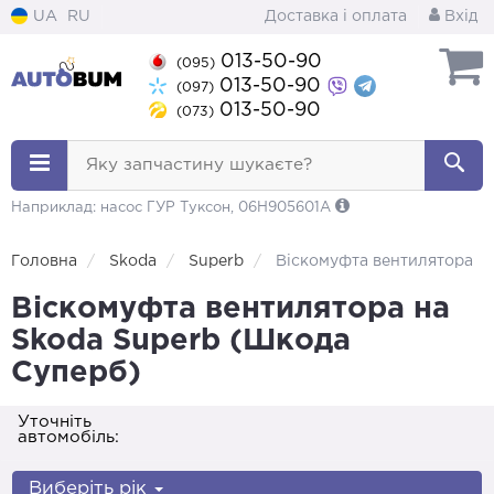
UA
RU
Доставка і оплата
Вхід
013-50-90
(095)
013-50-90
(097)
013-50-90
(073)
Яку запчастину шукаєте?
Наприклад: насос ГУР Туксон, 06H905601A
Головна
Skoda
Superb
Віскомуфта вентилятора
Віскомуфта вентилятора на
Skoda Superb (Шкода
Суперб)
Уточніть
автомобіль:
Виберіть рік