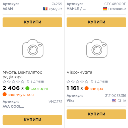
03.08
Артикул:
74269
Артикул:
CFC48000P
ASAM
MAHLE / KNECHT
Румунія
Німеччина
КУПИТИ
КУПИТИ
Муфта, Вентилятор
Visco-муфта
радіатора
0 відгуків
0 відгуків
2 406
1 161
₴
сьогодні
₴
завтра
закінчується
Артикул:
31210038316
Vika
США
Артикул:
VNC275
AVA COOLING
КУПИТИ
КУПИТИ