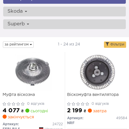
Skoda
Superb
1 - 24 из 24
за рейтингом
Фільтри
Муфта віскозна
Віскомуфта вентилятора
0 відгуків
0 відгуків
4 077
2 199
₴
сьогодні
₴
завтра
закінчується
Артикул:
49584
NRF
Артикул:
24722