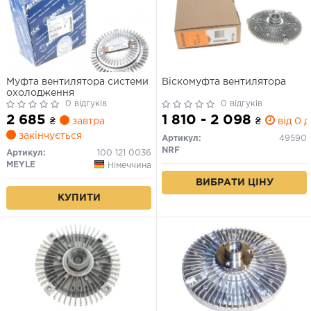
Муфта вентилятора системи
Віскомуфта вентилятора
охолодження
0 відгуків
0 відгуків
2 685
1 810 - 2 098
₴
завтра
₴
від 0 д
закінчується
Артикул:
49590
NRF
Артикул:
100 121 0036
MEYLE
Німеччина
ВИБРАТИ ЦІНУ
КУПИТИ