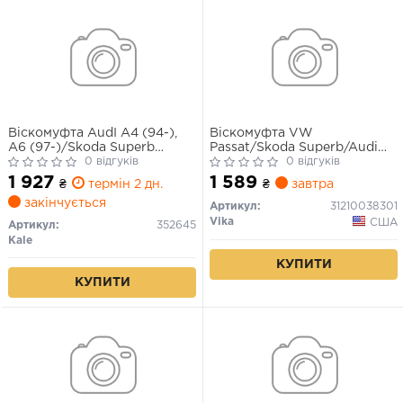
Віскомуфта AudI A4 (94-),
Віскомуфта VW
A6 (97-)/Skoda Superb
Passat/Skoda Superb/Audi
(01-)/VW Passat (96-)
0 відгуків
A4, A6 1.6-2.3 (94-08)
0 відгуків
(352645) KALE OTO
(31210038301) VIKA
1 927
1 589
₴
термін 2 дн.
₴
завтра
RADYATOR
закінчується
Артикул:
31210038301
Vika
США
Артикул:
352645
Kale
КУПИТИ
КУПИТИ