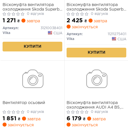
Віскомуфта вентилятора
Віскомуфта вентилятора
охолодження Skoda Superb
охолодження Skoda Superb
(02-08)/VW Passat (97-
0 відгуків
(02-08)/VW Passat (97-
0 відгуків
05)/Audi A4 (98-08), A6 (98-
05)/Audi A4 (98-08), A6 (98-
1 271
2 425
₴
завтра
₴
завтра
05), A8 (94-03)
05), A8 (94-03) (11211275401)
закінчується
(31210038401) VIKA
VIKA
Артикул:
31210038401
Vika
США
Артикул:
11211275401
Vika
США
КУПИТИ
КУПИТИ
Вентилятор осьовий
Віскомуфта вентилятора
охолодження AUDI A4 B5,
0 відгуків
A4 B6, A4 B7, A6 C5, A8 D2,
0 відгуків
ALLROAD C5, SKODA
1 851
6 179
₴
завтра
₴
завтра
SUPERB I, VW PASSAT B5,
закінчується
закінчується
PASSAT B5.5 2.5D 01.97-