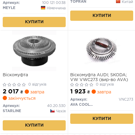
TOPRAN
Китай
Артикул:
100 121 0038
MEYLE
Німеччина
КУПИТИ
КУПИТИ
Вiскомуфта
Віскомуфта AUDI; SKODA;
VW VWC273 (вир-во AVA)
0 відгуків
0 відгуків
2 017
1 923
₴
завтра
₴
завтра
закінчується
Артикул:
VNC273
AVA COOLING
Артикул:
40.20.530
STARLINE
Чехія
КУПИТИ
КУПИТИ