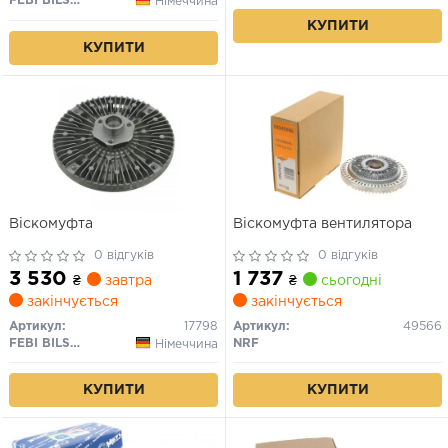
FEBI BILSTEIN
Німеччина
КУПИТИ
КУПИТИ
Віскомуфта
Віскомуфта вентилятора
0 відгуків
0 відгуків
3 530
1 737
₴
завтра
₴
сьогодні
закінчується
закінчується
Артикул:
17798
Артикул:
49566
FEBI BILSTEIN
NRF
Німеччина
КУПИТИ
КУПИТИ