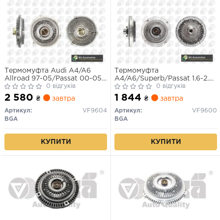
Термомуфта Audi A4/A6
Термомуфта
Allroad 97-05/Passat 00-05
A4/A6/Superb/Passat 1.6-2.0
2.5 Tdi
0 відгуків
94-08
0 відгуків
2 580
1 844
₴
завтра
₴
завтра
Артикул:
VF9604
Артикул:
VF9600
BGA
BGA
КУПИТИ
КУПИТИ