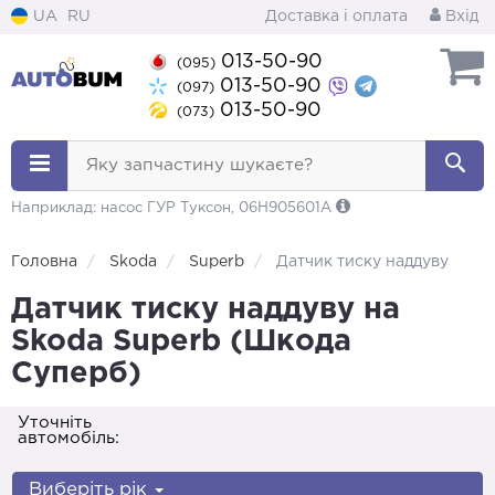
UA
RU
Доставка і оплата
Вхід
013-50-90
(095)
013-50-90
(097)
013-50-90
(073)
Яку запчастину шукаєте?
Наприклад: насос ГУР Туксон, 06H905601A
Головна
Skoda
Superb
Датчик тиску наддуву
Датчик тиску наддуву на
Skoda Superb (Шкода
Суперб)
Уточніть
автомобіль:
Виберіть рік