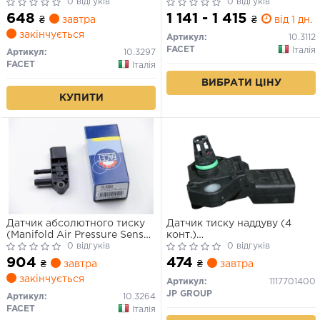
A6 1.4D-5.0D 01-
0 відгуків
A4/A6/OCTAVIA/GOLF V
0 відгуків
1.4/1.8/2.0 96-
648
1 141 - 1 415
₴
завтра
₴
від 1 дн.
закінчується
Артикул:
10.3112
FACET
Італія
Артикул:
10.3297
FACET
Італія
ВИБРАТИ ЦІНУ
КУПИТИ
Датчик абсолютного тиску
Датчик тиску наддуву (4
(Manifold Air Pressure Sensor,
конт.)
MAP sensor)
0 відгуків
A4/A6/OCTAVIA/GOLF V
0 відгуків
1.4/1.8/2.0 96-
904
474
₴
завтра
₴
завтра
закінчується
Артикул:
1117701400
JP GROUP
Артикул:
10.3264
FACET
Італія