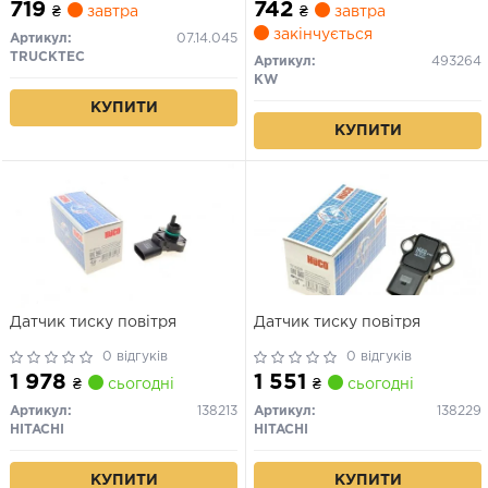
719
742
₴
завтра
₴
завтра
закінчується
Артикул:
07.14.045
TRUCKTEC
Артикул:
493264
KW
КУПИТИ
КУПИТИ
Датчик тиску повітря
Датчик тиску повітря
0 відгуків
0 відгуків
1 978
1 551
₴
сьогодні
₴
сьогодні
Артикул:
138213
Артикул:
138229
HITACHI
HITACHI
КУПИТИ
КУПИТИ