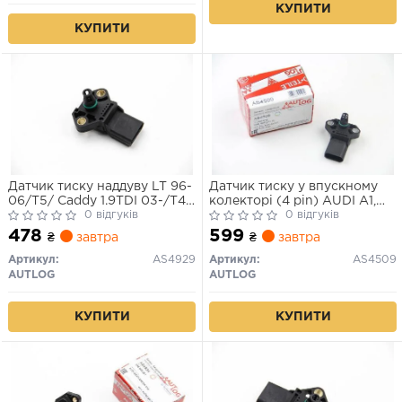
КУПИТИ
КУПИТИ
Датчик тиску наддуву LT 96-
Датчик тиску у впускному
06/T5/ Caddy 1.9TDI 03-/T4
колекторі (4 pin) AUDI A1,
2.5TDI
0 відгуків
A2, A3, A4 ALLROAD B8, A4
0 відгуків
B5, A4 B6, A4 B7, A4 B8, A5,
478
599
₴
завтра
₴
завтра
A6 ALLROAD C6, A6 C5, A6
C6, A8 D3, A8 D4, Q5, Q7, TT
Артикул:
AS4929
Артикул:
AS4509
FORD GALAXY I 1.2-6.0D
AUTLOG
AUTLOG
01.95-
КУПИТИ
КУПИТИ