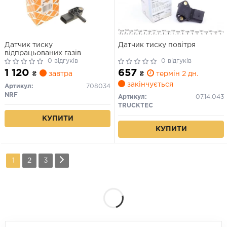
Датчик тиску
Датчик тиску повітря
відпрацьованих газів
0 відгуків
0 відгуків
1 120
657
₴
завтра
₴
термін 2 дн.
закінчується
Артикул:
708034
NRF
Артикул:
07.14.043
TRUCKTEC
КУПИТИ
КУПИТИ
1
2
3