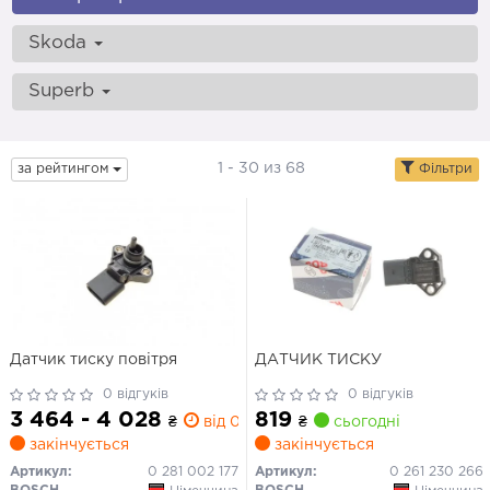
Skoda
Superb
1 - 30 из 68
за рейтингом
Фільтри
Датчик тиску повітря
ДАТЧИК ТИСКУ
0 відгуків
0 відгуків
3 464 - 4 028
819
₴
від 0 дн.
₴
сьогодні
закінчується
закінчується
Артикул:
0 281 002 177
Артикул:
0 261 230 266