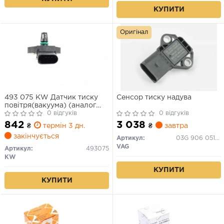
КУПИТИ
Оригінал
493 075 KW Датчик тиску
Сенсор тиску надува
повітря(вакуума) (аналог
EPS 1.993.075/Facet 10.3075)
0 відгуків
0 відгуків
842
3 038
₴
термін 3 дн.
₴
завтра
закінчується
Артикул:
03G 906 051 D
VAG
Артикул:
493075
KW
КУПИТИ
КУПИТИ