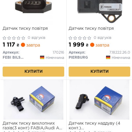
Датчик тиску повітря
Датчик тиску повітря
0 відгуків
0 відгуків
1 117
1 999
₴
завтра
₴
завтра
Артикул:
170216
Артикул:
7.18222.26.0
FEBI BILSTEIN
PIERBURG
Німеччина
Німеччина
КУПИТИ
КУПИТИ
Датчик тиску вихлопних
Датчик тиску наддуву (4
газів(3 конт) FABIA/Audi A4,
конт.)