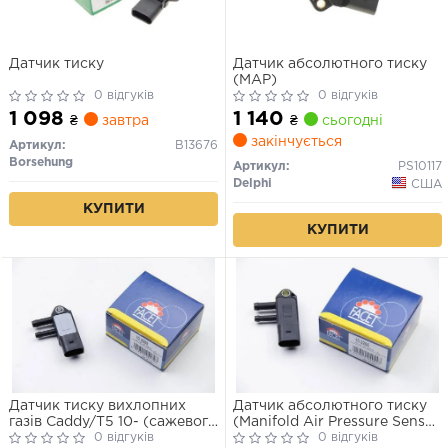
Датчик тиску
Датчик абсолютного тиску
(MAP)
0 відгуків
0 відгуків
1 098
1 140
₴
завтра
₴
сьогодні
закінчується
Артикул:
B13676
Borsehung
Артикул:
PS10117
Delphi
США
КУПИТИ
КУПИТИ
Датчик тиску вихлопних
Датчик абсолютного тиску
газів Caddy/T5 10- (сажевого
(Manifold Air Pressure Sensor,
Фільтра) 059 906 051 C
0 відгуків
MAP sensor)
0 відгуків