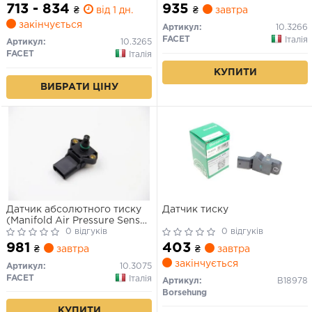
713 - 834
935
₴
від 1 дн.
₴
завтра
закінчується
Артикул:
10.3266
FACET
Італія
Артикул:
10.3265
FACET
Італія
КУПИТИ
ВИБРАТИ ЦІНУ
Датчик абсолютного тиску
Датчик тиску
(Manifold Air Pressure Sensor,
MAP sensor)
0 відгуків
0 відгуків
981
403
₴
завтра
₴
завтра
закінчується
Артикул:
10.3075
FACET
Італія
Артикул:
B18978
Borsehung
КУПИТИ