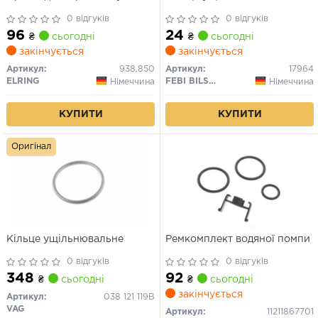
0 відгуків
0 відгуків
96
24
₴
сьогодні
₴
сьогодні
закінчується
закінчується
Артикул:
938.850
Артикул:
17964
ELRING
FEBI BILSTEIN
Німеччина
Німеччина
КУПИТИ
КУПИТИ
Оригінал
Кільце ущільнювальне
Ремкомплект водяної помпи
0 відгуків
0 відгуків
348
92
₴
сьогодні
₴
сьогодні
закінчується
Артикул:
038 121 119B
VAG
Артикул:
11211867701