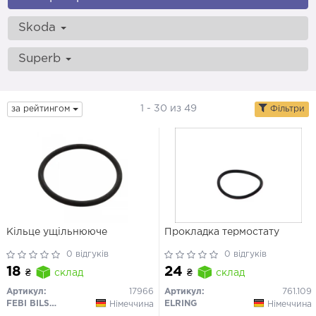
Skoda
Superb
1 - 30 из 49
за рейтингом
Фільтри
Кільце ущільнююче
Прокладка термостату
0 відгуків
0 відгуків
18
24
₴
склад
₴
склад
Артикул:
17966
Артикул:
761.109
FEBI BILSTEIN
ELRING
Німеччина
Німеччина