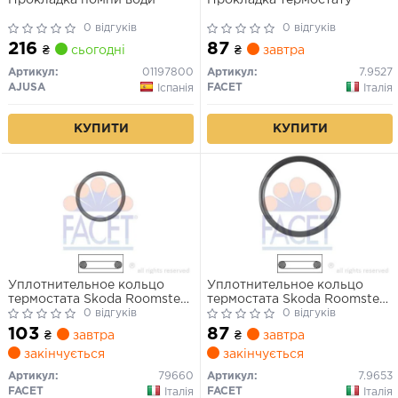
0 відгуків
0 відгуків
216
87
₴
сьогодні
₴
завтра
Артикул:
01197800
Артикул:
7.9527
AJUSA
FACET
Іспанія
Італія
КУПИТИ
КУПИТИ
Уплотнительное кольцо
Уплотнительное кольцо
термостата Skoda Roomster
термостата Skoda Roomster
1.6 (06-15) (7.9660) FACET
0 відгуків
1.2 (07-15) (7.9653) FACET
0 відгуків
103
87
₴
завтра
₴
завтра
закінчується
закінчується
Артикул:
79660
Артикул:
7.9653
FACET
FACET
Італія
Італія