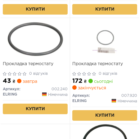
КУПИТИ
КУПИТИ
Прокладка термостату
Прокладка термостату
0 відгуків
0 відгуків
43
172
₴
завтра
₴
сьогодні
закінчується
Артикул:
002.240
ELRING
Німеччина
Артикул:
007.920
ELRING
Німеччина
КУПИТИ
КУПИТИ