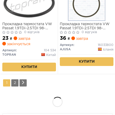
Прокладка термостата VW
Прокладка термостата VW
Passat 1.9TDi-2.5TDI 98-
Passat 1.9TDi-2.5TDI 98-
(більша)
0 відгуків
(більша)
0 відгуків
23
36
₴
завтра
₴
завтра
закінчується
Артикул:
16033800
AJUSA
Іспанія
Артикул:
104 534
TOPRAN
Китай
КУПИТИ
КУПИТИ
1
2