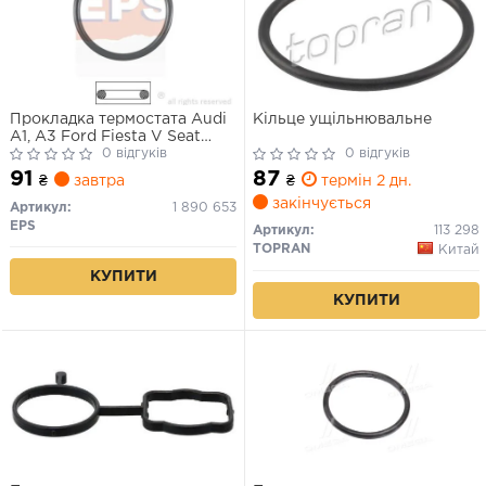
Прокладка термостата Audi
Кільце ущільнювальне
A1, A3 Ford Fiesta V Seat
Alhambra 1.2-1.6Lpg 07.01-
0 відгуків
0 відгуків
91
87
₴
завтра
₴
термін 2 дн.
закінчується
Артикул:
1 890 653
EPS
Артикул:
113 298
TOPRAN
Китай
КУПИТИ
КУПИТИ