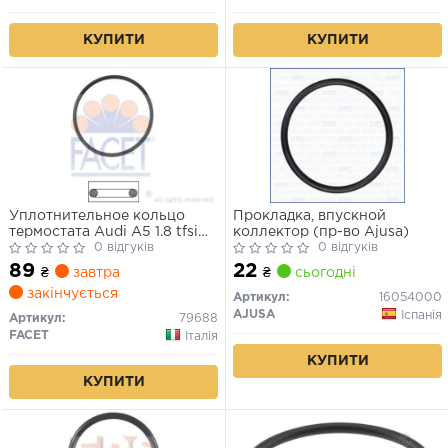
КУПИТИ
КУПИТИ
Уплотнительное кольцо
Прокладка, впускной
термостата Audi A5 1.8 tfsi
коллектор (пр-во Ajusa)
(07-17) (7.9688) FACET
0 відгуків
0 відгуків
89
22
₴
завтра
₴
сьогодні
закінчується
Артикул:
16054000
AJUSA
Іспанія
Артикул:
79688
FACET
Італія
КУПИТИ
КУПИТИ