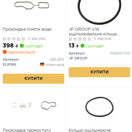
Прокладка помпи води
JP GROUP VW
ущільнювальне кільце
0 відгуків
термостата 60X3.5мм VW
0 відгуків
398
13
₴
сьогодні
₴
сьогодні
закінчується
Артикул:
1114650700
JP GROUP
Артикул:
236.880
ELRING
Німеччина
КУПИТИ
КУПИТИ
Прокладка термостату
Кільце ущільнююче