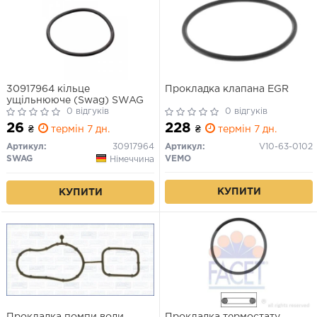
30917964 кільце
Прокладка клапана EGR
ущільнююче (Swag) SWAG
0 відгуків
0 відгуків
26
228
₴
термін 7 дн.
₴
термін 7 дн.
Артикул:
30917964
Артикул:
V10-63-0102
SWAG
VEMO
Німеччина
КУПИТИ
КУПИТИ
Прокладка помпи води
Прокладка термостату