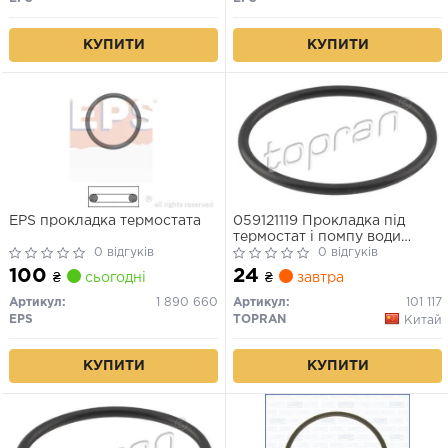
КУПИТИ
КУПИТИ
EPS прокладка термостата
059121119 Прокладка під
термостат і помпу води
0 відгуків
(серед) VW/AUDI
0 відгуків
100
24
₴
сьогодні
₴
завтра
Артикул:
1 890 660
Артикул:
101 117
EPS
TOPRAN
Китай
КУПИТИ
КУПИТИ