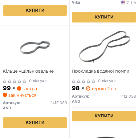
Vika
США
КУПИТИ
КУПИТИ
Кільце ущільнювальне
Прокладка водяної помпи
0 відгуків
0 відгуків
99
98
₴
завтра
₴
термін 2 дн.
закінчується
Артикул:
14121088
AND
Артикул:
14121089
AND
КУПИТИ
КУПИТИ