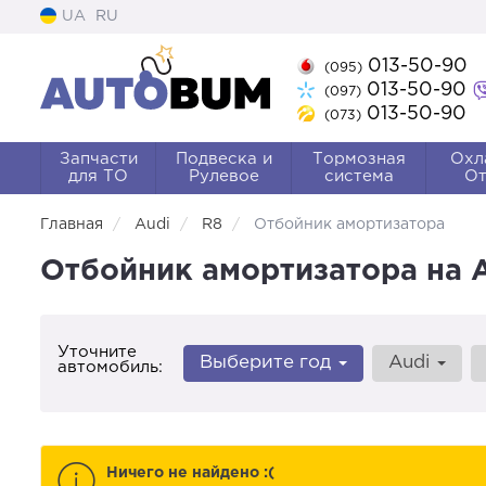
UA
RU
013-50-90
(095)
013-50-90
(097)
013-50-90
(073)
Запчасти
Подвеска и
Тормозная
Охл
для ТО
Рулевое
система
От
Главная
Audi
R8
Отбойник амортизатора
Отбойник амортизатора на A
Уточните
Выберите год
Audi
автомобиль:
Ничего не найдено :(