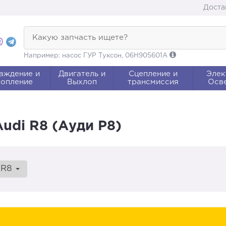
Доста
Какую запчасть ищете?
Например: насос ГУР Туксон, 06H905601A
аждение и
Двигатель и
Сцепление и
Элек
опление
Выхлоп
трансмиссия
Осв
udi R8 (Ауди Р8)
R8