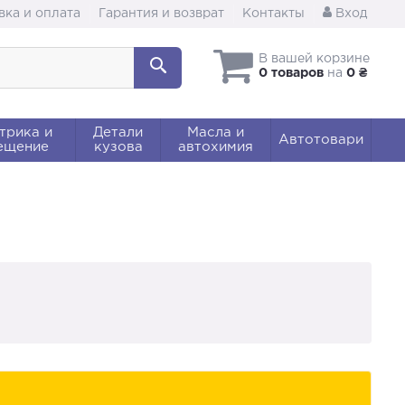
вка и оплата
Гарантия и возврат
Контакты
Вход
В вашей корзине
0 товаров
на
0 ₴
трика и
Детали
Масла и
Автотовари
ещение
кузова
автохимия