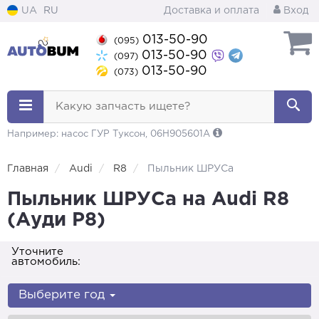
UA
RU
Доставка и оплата
Вход
013-50-90
(095)
013-50-90
(097)
013-50-90
(073)
Какую запчасть ищете?
Например: насос ГУР Туксон, 06H905601A
Главная
Audi
R8
Пыльник ШРУСа
Пыльник ШРУСа на Audi R8
(Ауди Р8)
Уточните
автомобиль:
Выберите год