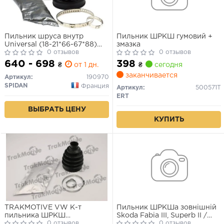
Пильник шруса внутр
Пильник ШРКШ гумовий +
Universal (18-21*66-67*88)
змазка
(Flex boot)
0 отзывов
0 отзывов
640 - 698
398
₴
от 1 дн.
₴
сегодня
заканчивается
Артикул:
190970
SPIDAN
Франция
Артикул:
500571T
ERT
ВЫБРАТЬ ЦЕНУ
КУПИТЬ
TRAKMOTIVE VW К-т
Пильник ШРКШа зовнішній
пильника ШРКШ
Skoda Fabia III, Superb II /
100,5*22,2*67 LUPO I (6X1,
0 отзывов
Renault Kangoo I, Clio II / VW
0 отзывов