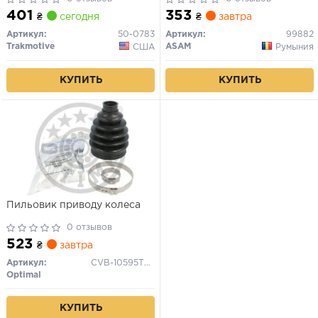
6E1) 1.2 TDI 3L 99-05, OPEL
Passat B6, Golf V, VI, Tiguan
401
353
₴
сегодня
₴
завтра
AGILA 1.2 16V 00-07, KIA
(99882) Asam
PICANTO I 1.1 04-11, AUDI R8
Артикул:
50-0783
Артикул:
99882
Spyder 4.2 FSI 10-15
Trakmotive
ASAM
США
Румыния
КУПИТЬ
КУПИТЬ
Пильовик приводу колеса
0 отзывов
523
₴
завтра
Артикул:
CVB-10595TPE
Optimal
КУПИТЬ