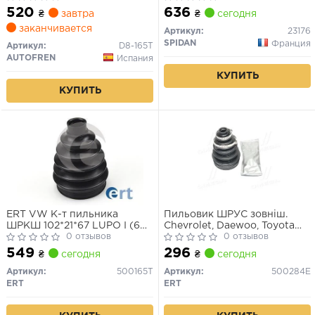
520
636
₴
завтра
₴
сегодня
заканчивается
Артикул:
23176
SPIDAN
Франция
Артикул:
D8-165T
AUTOFREN
Испания
КУПИТЬ
КУПИТЬ
ERT VW К-т пильника
Пильовик ШРУС зовніш.
ШРКШ 102*21*67 LUPO I (6X1,
Chevrolet, Daewoo, Toyota
6E1) 1.2 TDI 3L 99-05, AUDI
0 отзывов
D8000E (вир-во ERT)
0 отзывов
R8 Spyder 4.2 FSI 10-15, KIA
549
296
₴
сегодня
₴
сегодня
PICANTO I (SA) 1.1 04-11
Артикул:
500165T
Артикул:
500284E
ERT
ERT