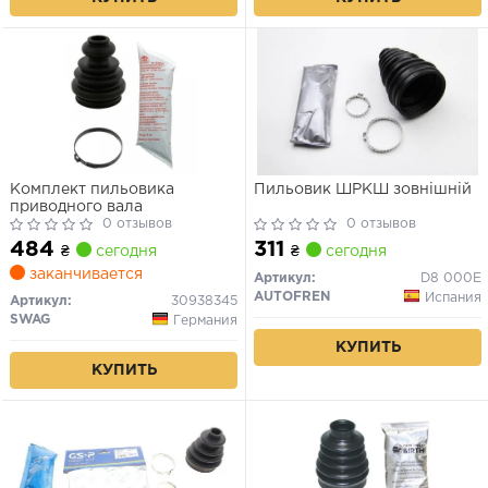
Комплект пильовика
Пильовик ШРКШ зовнішній
приводного вала
0 отзывов
0 отзывов
484
311
₴
сегодня
₴
сегодня
заканчивается
Артикул:
D8 000E
AUTOFREN
Испания
Артикул:
30938345
SWAG
Германия
КУПИТЬ
КУПИТЬ