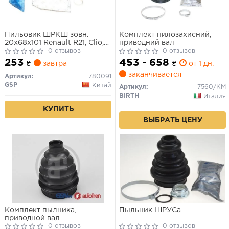
Пильовик ШРКШ зовн.
Комплект пилозахисний,
20x68x101 Renault R21, Clio,
приводний вал
Laguna, Safrane, Kangoo 95-
0 отзывов
0 отзывов
253
453 - 658
₴
завтра
₴
от 1 дн.
заканчивается
Артикул:
780091
GSP
Китай
Артикул:
7560/KM
BIRTH
Италия
КУПИТЬ
ВЫБРАТЬ ЦЕНУ
Комплект пылника,
Пыльник ШРУСа
приводной вал
0 отзывов
0 отзывов