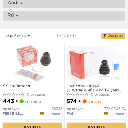
Audi
R8
1 - 17 из 17
по рейтингу
Фильтры
К-т пильника
Пыльник шруса
(внутренний) VW T4 (без
0 отзывов
металла) (24x57x100mm)
0 отзывов
443
574
₴
сегодня
₴
завтра
Артикул:
38345
Артикул:
772 0306 30
FEBI BILSTEIN
FAG
Германия
Германия
КУПИТЬ
КУПИТЬ