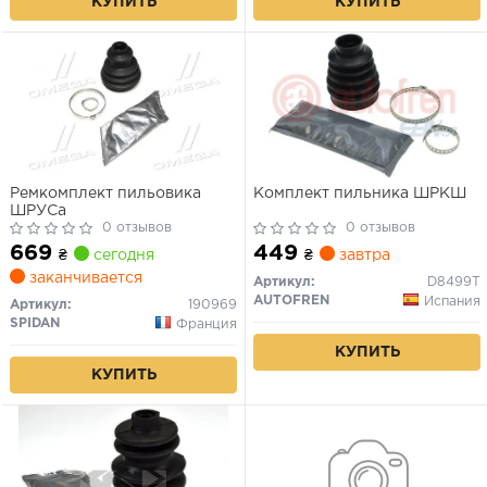
КУПИТЬ
КУПИТЬ
Ремкомплект пильовика
Комплект пильника ШРКШ
ШРУСа
0 отзывов
0 отзывов
669
449
₴
сегодня
₴
завтра
заканчивается
Артикул:
D8499T
AUTOFREN
Испания
Артикул:
190969
SPIDAN
Франция
КУПИТЬ
КУПИТЬ