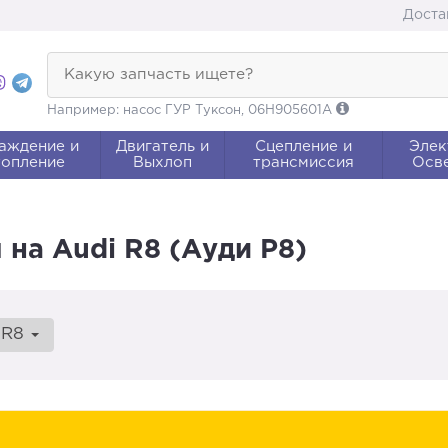
Доста
Какую запчасть ищете?
Например: насос ГУР Туксон, 06H905601A
аждение и
Двигатель и
Сцепление и
Элек
опление
Выхлоп
трансмиссия
Осв
на Audi R8 (Ауди Р8)
R8