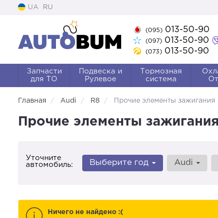
UA
RU
013-50-90
(095)
013-50-90
(097)
013-50-90
(073)
Запчасти
Подвеска и
Тормозная
Охл
для ТО
Рулевое
система
От
Главная
Audi
R8
Прочие элементы зажигания
Прочие элементы зажигания 
Уточните
Выберите год
Audi
автомобиль:
Ничего не найдено :(