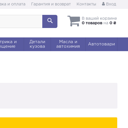
вка и оплата
Гарантия и возврат
Контакты
Вход
В вашей корзине
0 товаров
на
0 ₴
трика и
Детали
Масла и
Автотовари
ещение
кузова
автохимия