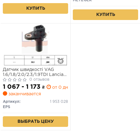
METZGER
КУПИТЬ
КУПИТЬ
Датчик швидкості VAG
1.6/1.8/2.0/2.3/1.9TDI Lancia
Detra Fiat Tipo Ford Galaxy
0 отзывов
90-00
1 067 - 1 173
₴
от 0 дн.
заканчивается
Артикул:
1 953 028
EPS
ВЫБРАТЬ ЦЕНУ