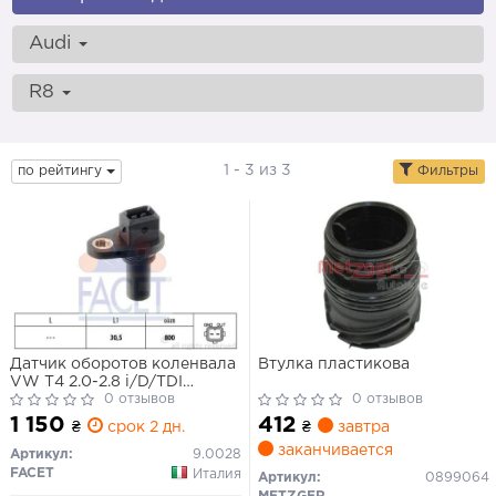
Audi
R8
1 - 3 из 3
по рейтингу
Фильтры
Датчик оборотов коленвала
Втулка пластикова
VW T4 2.0-2.8 i/D/TDI
(90-)/Passat B5 (АКПП)
0 отзывов
0 отзывов
(9.0028) Facet
1 150
412
₴
срок 2 дн.
₴
завтра
заканчивается
Артикул:
9.0028
FACET
Италия
Артикул:
0899064