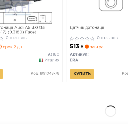
онації Audi A5 3.0 tfsi
Датчик детонації
-17) (9.3180) Facet
0 отзывов
0 отзывов
513
срок 2 дн.
₴
завтра
93180
Артикул:
Италия
ERA
Код: 1991048-78
Ко
КУПИТЬ