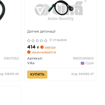
Датчик детонації
0 отзывов
414
₴
завтра
заканчивается
0907052
Артикул:
99051491601
Vika
США
од: 618515-49
Код: 694199-47
КУПИТЬ