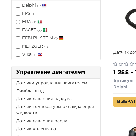
Delphi
(1)
EPS
(1)
ERA
(1)
FACET
(2)
FEBI BILSTEIN
(1)
METZGER
(1)
Датчик де
Vika
(1)
Управление двигателем
1 288 -
Артикул:
Датчики управления двигателем
Delphi
Лямбда зонд
Датчик давления наддува
ВЫБРАТ
Датчик температуры охлаждающей
жидкости
Датчик давления масла
Датчик коленвала