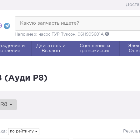
Доста
Какую запчасть ищете?
Например: насос ГУР Туксон, 06H905601A
аждение и
Двигатель и
Сцепление и
Элек
опление
Выхлоп
трансмиссия
Осв
 (Ауди Р8)
R8
Резуль
ка:
по рейтингу