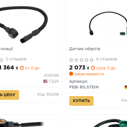
тонації
Датчик обертів
0 отзывов
0 отзывов
 1 364
2 073
₴
от 0 дн.
₴
срок 3 дн.
заканчивается
AS10181
США
Артикул:
FEBI BILSTEIN
Код: 502256
Ь ЦЕНУ
Ко
КУПИТЬ