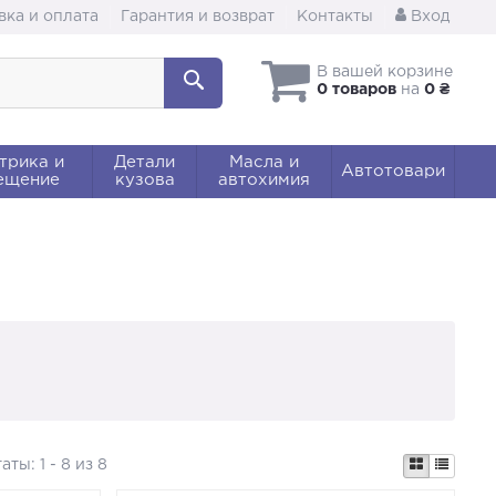
вка и оплата
Гарантия и возврат
Контакты
Вход
В вашей корзине
0 товаров
на
0 ₴
трика и
Детали
Масла и
Автотовари
ещение
кузова
автохимия
таты:
1 - 8 из 8