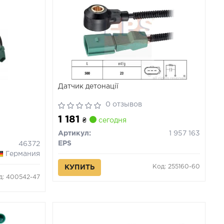
Датчик детонації
0 отзывов
1 181
₴
сегодня
Артикул:
1 957 163
EPS
46372
Германия
Код: 255160-60
КУПИТЬ
д: 400542-47