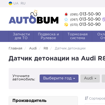
UA
RU
013-50-90
(095)
013-50-90
(097)
013-50-90
(073)
Запчасти
Подвеска и
Тормозная
Охл
для ТО
Рулевое
система
От
Главная
Audi
R8
Датчик детонации
Датчик детонации на Audi R8
Уточните
Выберите год
Audi
автомобиль:
Сортиров
Производитель