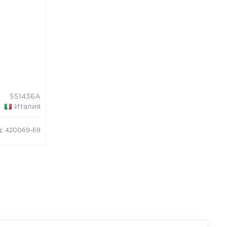
551436A
Италия
д: 420069-69