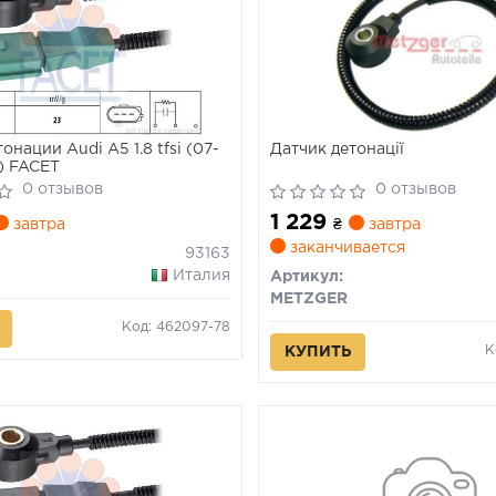
онации Audi A5 1.8 tfsi (07-
Датчик детонації
3) FACET
0 отзывов
0 отзывов
1 229
завтра
₴
завтра
заканчивается
93163
Италия
Артикул:
METZGER
Код: 462097-78
К
КУПИТЬ