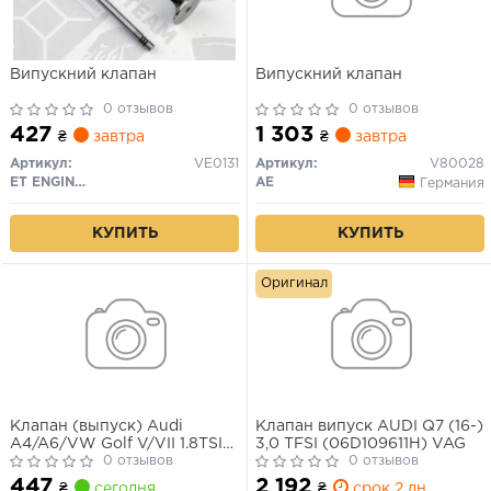
Випускний клапан
Випускний клапан
0 отзывов
0 отзывов
427
1 303
₴
завтра
₴
завтра
Артикул:
VE0131
Артикул:
V80028
ET ENGINETEAM
AE
Германия
КУПИТЬ
КУПИТЬ
Оригинал
Клапан (выпуск) Audi
Клапан випуск AUDI Q7 (16-)
A4/A6/VW Golf V/VII 1.8TSI-
3,0 TFSI (06D109611H) VAG
4.2FSI 02- (28x6x102)
0 отзывов
0 отзывов
(азотированние),
447
2 192
₴
сегодня
₴
срок 2 дн.