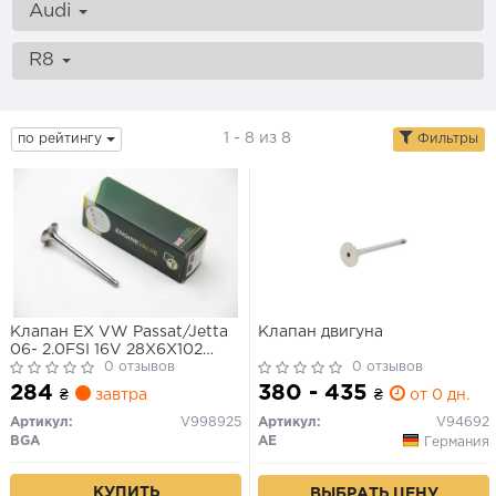
Audi
R8
1 - 8 из 8
по рейтингу
Фильтры
Клапан EX VW Passat/Jetta
Клапан двигуна
06- 2.0FSI 16V 28X6X102
AXW/AWA/BMB/BLX/BLY/BLR/AX
0 отзывов
0 отзывов
284
380 - 435
₴
завтра
₴
от 0 дн.
Артикул:
V998925
Артикул:
V94692
BGA
AE
Германия
КУПИТЬ
ВЫБРАТЬ ЦЕНУ