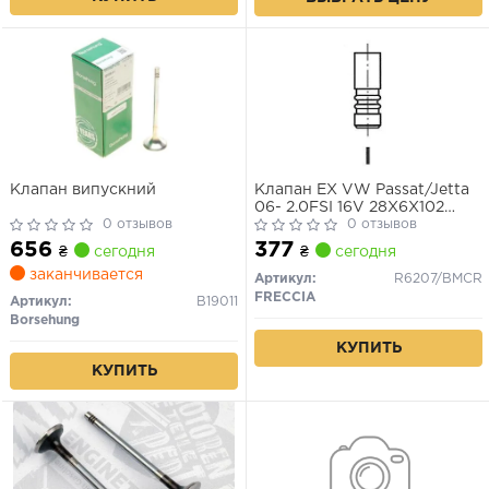
Клапан випускний
Клапан EX VW Passat/Jetta
06- 2.0FSI 16V 28X6X102
0 отзывов
AXW/AWA/BMB/BLX/BLY/BL
0 отзывов
656
377
₴
сегодня
₴
сегодня
заканчивается
Артикул:
R6207/BMCR
FRECCIA
Артикул:
B19011
Borsehung
КУПИТЬ
КУПИТЬ