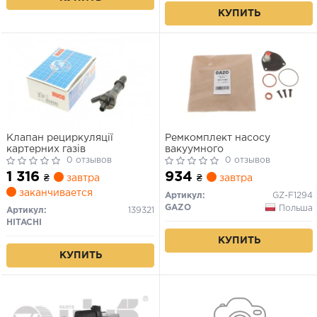
КУПИТЬ
Клапан рециркуляції
Ремкомплект насосу
картерних газів
вакуумного
0 отзывов
0 отзывов
1 316
934
₴
завтра
₴
завтра
заканчивается
Артикул:
GZ-F1294
GAZO
Польша
Артикул:
139321
HITACHI
КУПИТЬ
КУПИТЬ