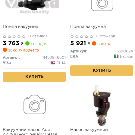
Помпа вакуумна
Помпа вакуумна
0 отзывов
0 отзывов
3 763
5 921
₴
сегодня
₴
завтра
заканчивается
Артикул:
559062A
ERA
Италия
Артикул:
11450846601
Vika
США
КУПИТЬ
КУПИТЬ
Вакуумний насос Audi
Насос вакуумний
A4/A6/Ford Galaxy 1.9TDI