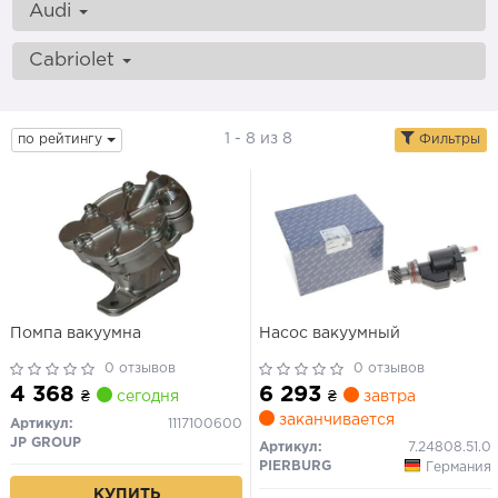
Audi
Cabriolet
1 - 8 из 8
по рейтингу
Фильтры
Помпа вакуумна
Насос вакуумный
0 отзывов
0 отзывов
4 368
6 293
₴
сегодня
₴
завтра
заканчивается
Артикул:
1117100600
JP GROUP
Артикул:
7.24808.51.0
PIERBURG
Германия
КУПИТЬ