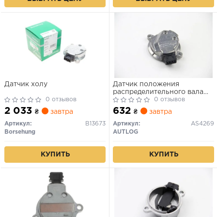
Датчик холу
Датчик положения
распределительного вала
0 отзывов
AS4269 AUTLOG AUDI-
0 отзывов
Skoda. VW
2 033
632
₴
завтра
₴
завтра
Артикул:
B13673
Артикул:
AS4269
Borsehung
AUTLOG
КУПИТЬ
КУПИТЬ