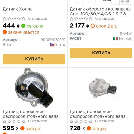
Датчик Холла
Датчик оборотов коленвала
Audi 100/80/A4/A6 2.6-2.8
0 отзывов
90-01 (9.0401) Facet
0 отзывов
444
2 177
₴
сегодня
₴
срок 2 дн.
заканчивается
Артикул:
9.0401
FACET
Италия
Артикул:
99050081201
Vika
США
КУПИТЬ
КУПИТЬ
Датчик, положение
Датчик, положение
распределительного вала
распределительного вала
0 отзывов
(пр-во ERA)
0 отзывов
595
728
₴
завтра
₴
завтра