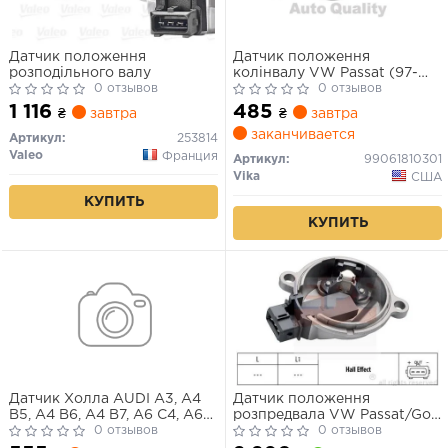
Датчик положення
Датчик положення
розподільного валу
колінвалу VW Passat (97-
0 отзывов
00)/Audi A4 (95-01), A6 (98-
0 отзывов
01) (99061810301) VIKA
1 116
485
₴
завтра
₴
завтра
заканчивается
Артикул:
253814
Valeo
Франция
Артикул:
99061810301
Vika
США
КУПИТЬ
КУПИТЬ
Датчик Холла AUDI A3, A4
Датчик положення
B5, A4 B6, A4 B7, A6 C4, A6
розпредвала VW Passat/Golf
C5, A8 D2, A8 D3, ALLROAD
0 отзывов
V 1.8 /Audi A3/A4/A6/A8 94-
0 отзывов
C5, CABRIOLET B3, TT GEELY