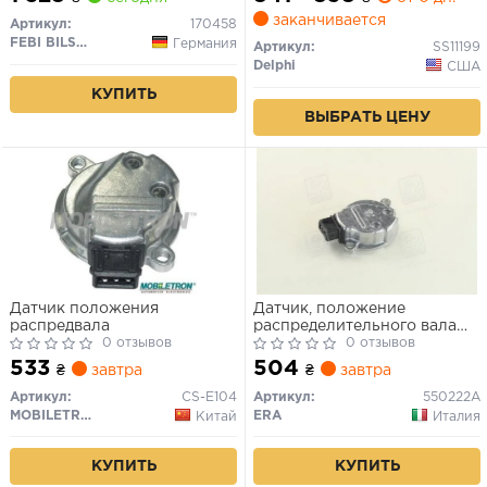
ALHAMBRA, CORDOBA,
заканчивается
IBIZA II, IBIZA III, LEON,
Артикул:
170458
TOLEDO II 1.4D-4.2 03.94-
FEBI BILSTEIN
Германия
Артикул:
SS11199
03.16
Delphi
США
КУПИТЬ
ВЫБРАТЬ ЦЕНУ
Датчик положения
Датчик, положение
распредвала
распределительного вала
0 отзывов
(пр-во ERA)
0 отзывов
533
504
₴
завтра
₴
завтра
Артикул:
CS-E104
Артикул:
550222A
MOBILETRON
ERA
Китай
Италия
КУПИТЬ
КУПИТЬ