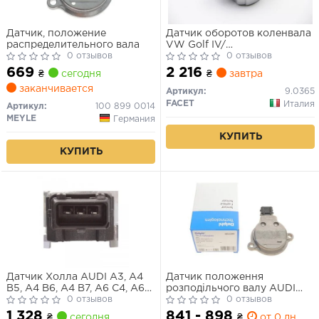
Датчик, положение
Датчик оборотов коленвала
распределительного вала
VW Golf IV/
0 отзывов
OCTAVIA,SUPERB/Audi A4,
0 отзывов
A6 1.8-4.2 94- (9.0365) Facet
669
2 216
₴
сегодня
₴
завтра
заканчивается
Артикул:
9.0365
FACET
Италия
Артикул:
100 899 0014
MEYLE
Германия
КУПИТЬ
КУПИТЬ
Датчик Холла AUDI A3, A4
Датчик положення
B5, A4 B6, A4 B7, A6 C4, A6
розподільчого валу AUDI
C5, A8 D2, A8 D3, ALLROAD
0 отзывов
100 C4, A4 B5, A6 C4 2.6/2.8
0 отзывов
C5, CABRIOLET B3, TT SEAT
09.91-09.01
1 328
841 - 898
₴
сегодня
₴
от 0 дн.