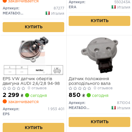
заканчивается
Артикул:
550243A
ERA
Италия
Артикул:
87277
MEAT&DORIA
Италия
КУПИТЬ
КУПИТЬ
EPS VW датчик обертів
Датчик положення
двигуна AUDI 2,6/2,8 94-98
розподільного вала
0 отзывов
0 отзывов
2 299
850
₴
сегодня
₴
сегодня
заканчивается
Артикул:
871004
MEAT&DORIA
Италия
Артикул:
1 953 401
EPS
КУПИТЬ
КУПИТЬ