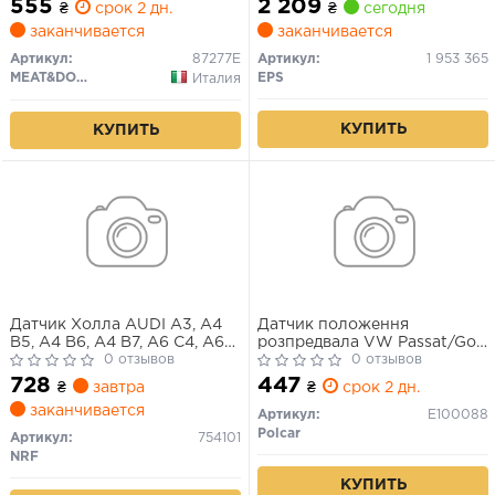
555
2 209
₴
срок 2 дн.
₴
сегодня
BL, CK, MR, PU SEAT
заканчивается
заканчивается
ALHAMBRA, CORDOBA,
IBIZA II, IBIZA III, LEON,
Артикул:
87277E
Артикул:
1 953 365
TOLEDO II 1.3-4.2 03.94-
MEAT&DORIA
EPS
Италия
КУПИТЬ
КУПИТЬ
Датчик Холла AUDI A3, A4
Датчик положення
B5, A4 B6, A4 B7, A6 C4, A6
розпредвала VW Passat/Golf
C5, A8 D2, A8 D3, ALLROAD
0 отзывов
V 1.8 /Audi A3/A4/A6/A8 94-
0 отзывов
C5, CABRIOLET B3, TT, SEAT
728
447
₴
завтра
₴
срок 2 дн.
ALHAMBRA, CORDOBA,
заканчивается
IBIZA II, IBIZA III, LEON,
Артикул:
E100088
TOLEDO II, SKODA OCTAVIA I
Polcar
Артикул:
754101
1.8-4.2 11.92-03.16
NRF
КУПИТЬ