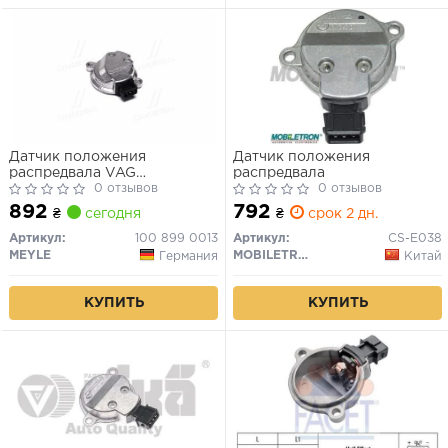
Датчик положения
Датчик положения
распредвала VAG
распредвала
GOLF/PASSAT/80/SHARAN/TOUAREG/PHAETON/A3/A4/A6/
0 отзывов
0 отзывов
91-
892
792
₴
сегодня
₴
срок 2 дн.
Артикул:
100 899 0013
Артикул:
CS-E038
MEYLE
MOBILETRON
Германия
Китай
КУПИТЬ
КУПИТЬ