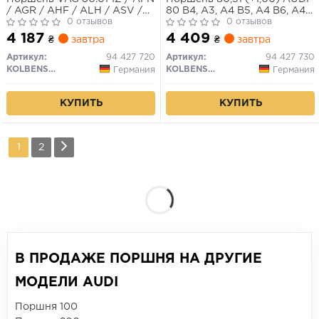
/ AGR / AHF / ALH / ASV /
80 B4, A3, A4 B5, A4 B6, A4
AVG / AHH / AHU / ALE /
0 отзывов
B7, A6 C4, A6 C5, CABRIOLET
0 отзывов
AEY (1-2CYL) (пр-во KS)
B3, FORD GALAXY I,
4 187
4 409
₴
завтра
₴
завтра
KOLBENSCHMIDT
GALAXY MK I, SEAT
ALHAMBRA, CORDOBA,
Артикул:
94 427 720
Артикул:
94 427 730
CORDOBA VARIO, CORDOBA
KOLBENSCHMIDT
KOLBENSCHMIDT
Германия
Германия
VARIO/KOMBI 1.9D/1.9DH
07.92-
КУПИТЬ
КУПИТЬ
1
2
В ПРОДАЖЕ ПОРШНЯ НА ДРУГИЕ
МОДЕЛИ AUDI
Поршня 100