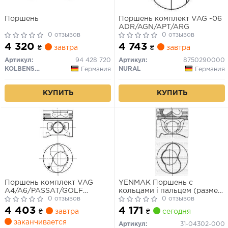
Поршень
Поршень комплект VAG -06
ADR/AGN/APT/ARG
0 отзывов
0 отзывов
4 320
4 743
₴
завтра
₴
завтра
Артикул:
94 428 720
Артикул:
8750290000
KOLBENSCHMIDT
NURAL
Германия
Германия
КУПИТЬ
КУПИТЬ
Поршень комплект VAG
YENMAK Поршень с
A4/A6/PASSAT/GOLF
кольцами і пальцем (размер
4/OCTAVIA 95-/-08 1-2цил.
0 отзывов
отв. 79.51 / STD) VW CADDY
0 отзывов
1.9TDI
1.9TDI 3-й / 4-й цил !!! (1Z)
4 403
4 171
₴
завтра
₴
сегодня
заканчивается
Артикул:
31-04302-000