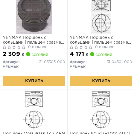
YENMAK Поршень с
YENMAK Поршень с
кольцами і пальцем (размер
кольцами і пальцем (размер
отв. 82.51 / STD) (AAD)
0 отзывов
отв. 79.51 / STD) VW CADDY
0 отзывов
1.9TDI (1-й / 2-й цил !!!) (1Z)
2 309
4 171
₴
сегодня
₴
сегодня
Артикул:
31-03303-000
Артикул:
31-04301-000
YENMAK
YENMAK
КУПИТЬ
КУПИТЬ
Поршень VAG 80.01 1Z / AFN
Поршень 80,51 (+1,00) AUDI