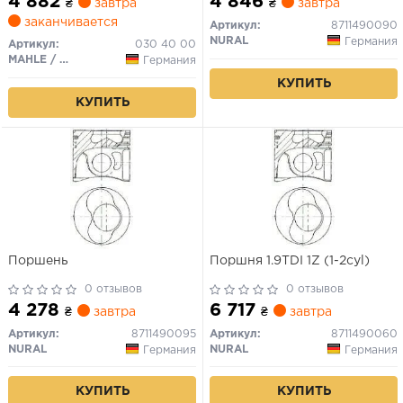
4 882
4 846
₴
завтра
₴
завтра
заканчивается
Артикул:
8711490090
NURAL
Германия
Артикул:
030 40 00
MAHLE / KNECHT
Германия
КУПИТЬ
КУПИТЬ
Поршень
Поршня 1.9TDI 1Z (1-2cyl)
0 отзывов
0 отзывов
4 278
6 717
₴
завтра
₴
завтра
Артикул:
8711490095
Артикул:
8711490060
NURAL
NURAL
Германия
Германия
КУПИТЬ
КУПИТЬ