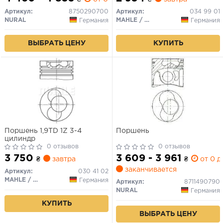
Артикул:
8750290700
Артикул:
034 99 01
NURAL
MAHLE / KNECHT
Германия
Германия
ВЫБРАТЬ ЦЕНУ
КУПИТЬ
Поршень 1,9TD 1Z 3-4
Поршень
цилиндр
0 отзывов
0 отзывов
3 750
3 609 - 3 961
₴
завтра
₴
от 0 д
заканчивается
Артикул:
030 41 02
MAHLE / KNECHT
Германия
Артикул:
8711490790
NURAL
Германия
КУПИТЬ
ВЫБРАТЬ ЦЕНУ