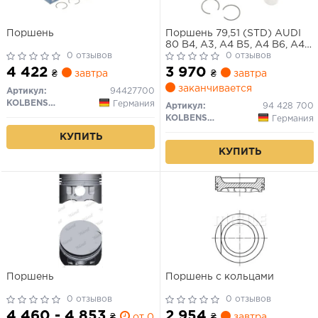
Поршень
Поршень 79,51 (STD) AUDI
80 B4, A3, A4 B5, A4 B6, A4
0 отзывов
B7, A6 C4, A6 C5, CABRIOLET
0 отзывов
B3 FORD GALAXY I, GALAXY
4 422
3 970
₴
завтра
₴
завтра
MK I SEAT ALHAMBRA,
заканчивается
CORDOBA, CORDOBA
Артикул:
94427700
VARIO, IBIZA II, INCA, LEON
KOLBENSCHMIDT
Германия
Артикул:
94 428 700
1.9D/1.9DH 07.92-
KOLBENSCHMIDT
Германия
КУПИТЬ
КУПИТЬ
Поршень
Поршень с кольцами
0 отзывов
0 отзывов
4 460 - 4 853
2 954
₴
от 0 дн.
₴
завтра