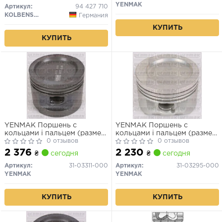
YENMAK
Артикул:
94 427 710
KOLBENSCHMIDT
Германия
КУПИТЬ
КУПИТЬ
YENMAK Поршень с
YENMAK Поршень с
кольцами і пальцем (размер
кольцами і пальцем (размер
отв. 82.51 / STD) VW, AUDI
0 отзывов
отв. 82.51/STD) AUDI 100 2.3
0 отзывов
80/100/A6 2.0 (AAD)
90- (AAR) бензин
2 376
2 230
₴
сегодня
₴
сегодня
Артикул:
31-03311-000
Артикул:
31-03295-000
YENMAK
YENMAK
КУПИТЬ
КУПИТЬ