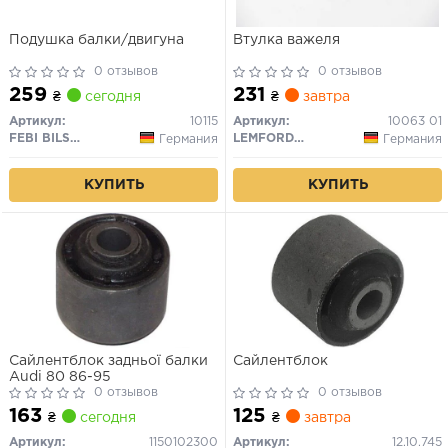
Подушка балки/двигуна
Втулка важеля
0 отзывов
0 отзывов
259
231
₴
сегодня
₴
завтра
Артикул:
10115
Артикул:
10063 01
FEBI BILSTEIN
LEMFORDER
Германия
Германия
КУПИТЬ
КУПИТЬ
Сайлентблок задньої балки
Сайлентблок
Audi 80 86-95
0 отзывов
0 отзывов
163
125
₴
сегодня
₴
завтра
Артикул:
1150102300
Артикул:
12.10.745