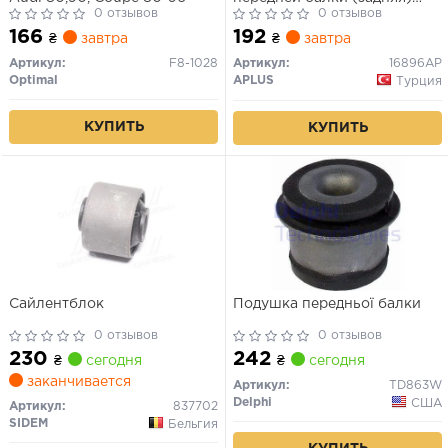
0 отзывов
Passat 1.3-1.8 84-88, Audi80
0 отзывов
1.3-2.0
166
192
₴
завтра
₴
завтра
Артикул:
F8-1028
Артикул:
16896AP
Optimal
APLUS
Турция
КУПИТЬ
КУПИТЬ
Сайлентблок
Подушка передньої балки
0 отзывов
0 отзывов
230
242
₴
сегодня
₴
сегодня
заканчивается
Артикул:
TD863W
Delphi
США
Артикул:
837702
SIDEM
Бельгия