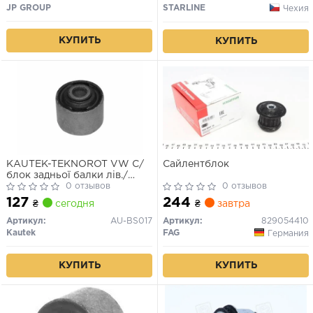
JP GROUP
STARLINE
Чехия
КУПИТЬ
КУПИТЬ
KAUTEK-TEKNOROT VW С/
Сайлентблок
блок задньої балки лів./
прав.Audi 80/90 78-
0 отзывов
0 отзывов
127
244
₴
сегодня
₴
завтра
Артикул:
AU-BS017
Артикул:
829054410
Kautek
FAG
Германия
КУПИТЬ
КУПИТЬ