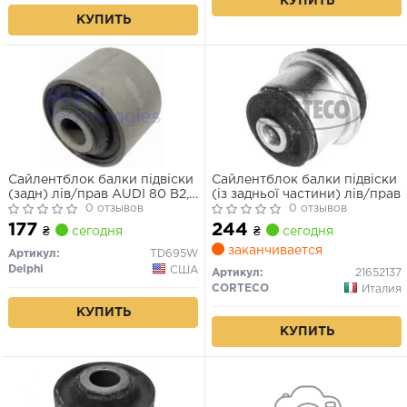
КУПИТЬ
КУПИТЬ
Сайлентблок балки підвіски
Сайлентблок балки підвіски
(задн) лів/прав AUDI 80 B2,
(із задньої частини) лів/прав
80 B3, 90 B2, 90 B3,
0 отзывов
0 отзывов
CABRIOLET B3, COUPE B2,
177
244
₴
сегодня
₴
сегодня
COUPE B3 1.3-2.8 08.78-
заканчивается
08.00
Артикул:
TD695W
Delphi
США
Артикул:
21652137
CORTECO
Италия
КУПИТЬ
КУПИТЬ