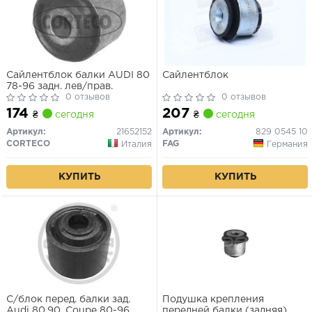
Сайлентблок балки AUDI 80
Сайлентблок
78-96 задн. лев/прав.
0 отзывов
0 отзывов
174
207
₴
сегодня
₴
сегодня
Артикул:
21652152
Артикул:
829 0545 10
CORTECO
FAG
Италия
Германия
КУПИТЬ
КУПИТЬ
С/блок перед. балки зад.
Подушка крепления
Audi 80,90, Coupe 80-96
передней балки (задняя)