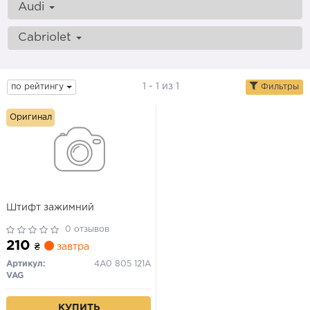
Audi
Cabriolet
1 - 1 из 1
по рейтингу
Фильтры
Оригинал
Штифт зажимний
0 отзывов
210
₴
завтра
Артикул:
4A0 805 121A
VAG
КУПИТЬ