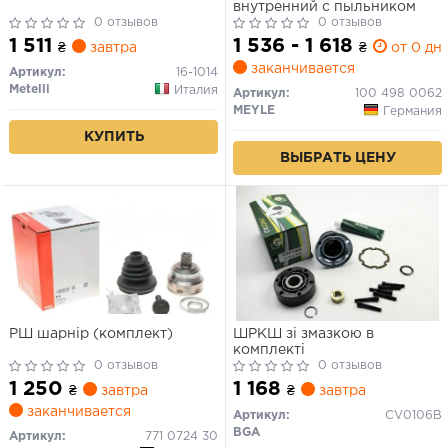
внутренний с пыльником
0 отзывов
0 отзывов
1 511
1 536 - 1 618
₴
завтра
₴
от 0 дн.
заканчивается
Артикул:
16-1014
Metelli
Италия
Артикул:
100 498 0062
MEYLE
Германия
КУПИТЬ
ВЫБРАТЬ ЦЕНУ
РШ шарнір (комплект)
ШРКШ зі змазкою в
комплекті
0 отзывов
0 отзывов
1 250
1 168
₴
завтра
₴
завтра
заканчивается
Артикул:
CV0106B
BGA
Артикул:
771 0724 30