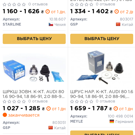
0 отзывов
0 отзывов
1 160 - 1 626
1 334 - 1 402
₴
от 1 дн.
₴
от 2 дн
Артикул:
10.18.607
Артикул:
803017
STARLINE
GSP
Чехия
Китай
ВЫБРАТЬ ЦЕНУ
ВЫБРАТЬ ЦЕНУ
ШРКШ ЗОВН. К-КТ. AUDI 80
ШРУС НАР. К-КТ. AUDI 80 1.6
1.6 90-94, 1.8 86-91, 2.0 88-96,
90-94, 1.8 86-91, 2.0 88-96,
2.3 88-94, 1.6TD 86-91,
0 отзывов
2.3 88-94, 1.6TD 86-91,
0 отзывов
1.9D/TD 91-
1.9D/TD 91-
1 027 - 1 285
1 659 - 1 787
₴
от 1 дн.
₴
от 1 дн.
заканчивается
Артикул:
100 498 0014
MEYLE
Германия
Артикул:
803051
GSP
Китай