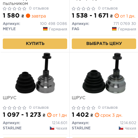
пыльником
0 отзывов
0 отзывов
1 580
1 538 - 1 671
₴
завтра
₴
от 1 дн.
Артикул:
100 498 0086
Артикул:
771 0769 30
MEYLE
FAG
Германия
Германия
КУПИТЬ
ВЫБРАТЬ ЦЕНУ
ШРУС
ШРУС
0 отзывов
0 отзывов
1 097 - 1 273
1 402
₴
от 1 дн.
₴
срок 3 дн.
Артикул:
12.14.601
Артикул:
12.14.602
STARLINE
STARLINE
Чехия
Чехия