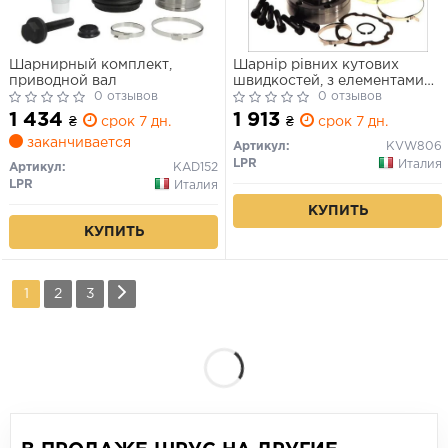
Шарнирный комплект,
Шарнір рівних кутових
приводной вал
швидкостей, з елементами
0 отзывов
монтажу
0 отзывов
1 434
1 913
₴
срок 7 дн.
₴
срок 7 дн.
заканчивается
Артикул:
KVW806
LPR
Италия
Артикул:
KAD152
LPR
Италия
КУПИТЬ
КУПИТЬ
1
2
3