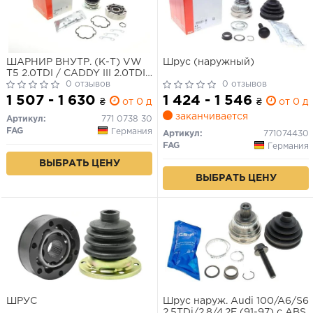
ШАРНИР ВНУТР. (К-Т) VW
Шрус (наружный)
T5 2.0TDI / CADDY III 2.0TDI
/ AUDI 80/100/PASSAT 1,9-
0 отзывов
0 отзывов
2,23 79-/ 28z/32mm/108mm
1 507 - 1 630
1 424 - 1 546
₴
от 0 дн.
₴
от 0 дн
заканчивается
Артикул:
771 0738 30
FAG
Германия
Артикул:
771074430
FAG
Германия
ВЫБРАТЬ ЦЕНУ
ВЫБРАТЬ ЦЕНУ
ШРУС
Шрус наруж. Audi 100/A6/S6
2.5TDi/2.8/4.2E (91-97) с ABS