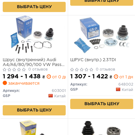
ВЫБРАТЬ ЦЕНУ
ВЫБРАТЬ ЦЕНУ
Шрус (внутренний) Audi
ШРУС (внутр.) 2.3TDI
A4/A6/80/90/100 VW Passat
Skoda Superb 1.6TD-4.2 77-08
0 отзывов
0 отзывов
(28x108mm)
1 294 - 1 438
1 307 - 1 422
₴
от 0 дн.
₴
от 1 дн.
заканчивается
Артикул:
648002
GSP
Китай
Артикул:
603001
GSP
Китай
ВЫБРАТЬ ЦЕНУ
ВЫБРАТЬ ЦЕНУ