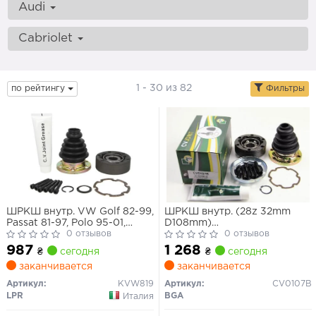
Audi
Cabriolet
1 - 30 из 82
по рейтингу
Фильтры
ШРКШ внутр. VW Golf 82-99,
ШРКШ внутр. (28z 32mm
Passat 81-97, Polo 95-01,
D108mm)
AUDI Quattro (ззаду) A4 95-
0 отзывов
VW/SKODA/AUDI/SEAT к-кт.
0 отзывов
01, 80 91-94, SEAT Cordoba
987
1 268
₴
сегодня
₴
сегодня
93-99
заканчивается
заканчивается
Артикул:
KVW819
Артикул:
CV0107B
LPR
BGA
Италия