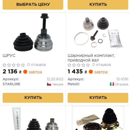
ВЫБРАТЬ ЦЕНУ
КУПИТЬ
ШРУС
Шарнирный комплект,
приводной вал
0 отзывов
0 отзывов
2 136
1 435
₴
завтра
₴
завтра
Артикул:
12.20.602
Артикул:
15-1091
STARLINE
Metelli
Чехия
Италия
КУПИТЬ
КУПИТЬ