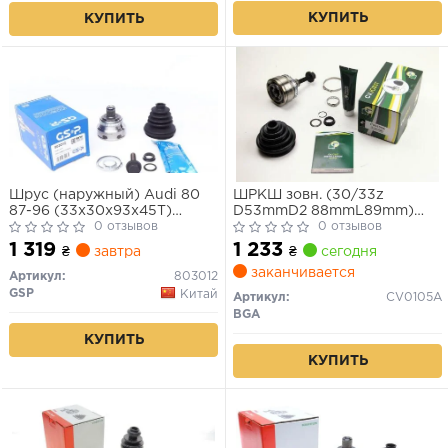
КУПИТЬ
КУПИТЬ
Шрус (наружный) Audi 80
ШРКШ зовн. (30/33z
87-96 (33x30x93x45T)
D53mmD2 88mmL89mm)
(+ABS)
0 отзывов
VW A4 B5/A6 C5/PASSAT
0 отзывов
B5/SUPERB I 95-08
1 319
1 233
₴
завтра
₴
сегодня
+ABS45zD81mm
заканчивается
Артикул:
803012
GSP
Китай
Артикул:
CV0105A
BGA
КУПИТЬ
КУПИТЬ