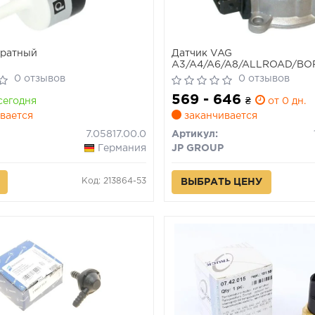
братный
Датчик VAG
A3/A4/A6/A8/ALLROAD/BO
IV/PASSAT/PHAETON/SUPE
0 отзывов
0 отзывов
96- Холла
569 - 646
сегодня
₴
от 0 дн.
вается
заканчивается
7.05817.00.0
Артикул:
Германия
JP GROUP
Код: 213864-53
ВЫБРАТЬ ЦЕНУ