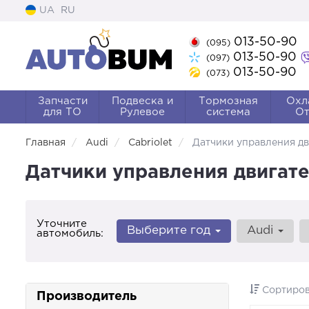
UA
RU
013-50-90
(095)
013-50-90
(097)
013-50-90
(073)
Запчасти
Подвеска и
Тормозная
Охл
для ТО
Рулевое
система
От
Главная
Audi
Cabriolet
Датчики управления д
Датчики управления двигате
Уточните
Выберите год
Audi
автомобиль:
Сортиров
Производитель