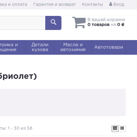
вка и оплата
Гарантия и возврат
Контакты
Вход
В вашей корзине
0 товаров
на
0 ₴
трика и
Детали
Масла и
Автотовари
ещение
кузова
автохимия
бриолет)
аты:
1 - 30 из 58