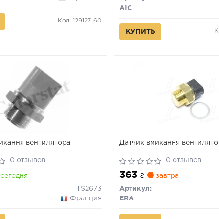
AIC
Код: 129127-60
К
КУПИТЬ
икання вентилятора
Датчик вмикання вентилято
0 отзывов
0 отзывов
363
сегодня
₴
завтра
TS2673
Артикул:
Франция
ERA