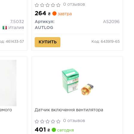
Skoda. VW
0 отзывов
264
₴
завтра
7.5032
Артикул:
AS2096
Италия
AUTLOG
од: 461433-57
Код: 643919-65
КУПИТЬ
аемого
Датчик включення вентилятора
0 отзывов
401
₴
сегодня