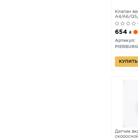
Клапан ве
A4/A6/Q5/
654
₴
Артикул:
PIERBURG
КУПИТЬ
Датчик вк
скоросной