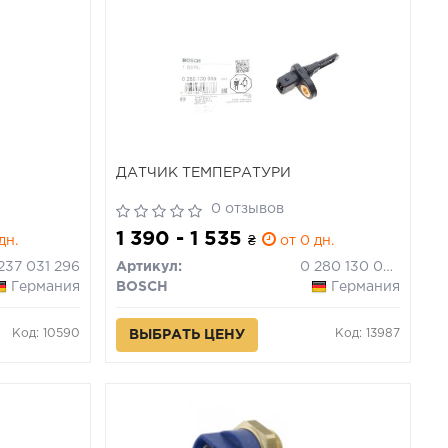
ДАТЧИК ТЕМПЕPАТУPИ
0 отзывов
1 390 - 1 535
дн.
₴
от 0 дн.
 237 031 296
Артикул:
0 280 130 085
Германия
BOSCH
Германия
Код: 10590
Код: 13987
ВЫБРАТЬ ЦЕНУ