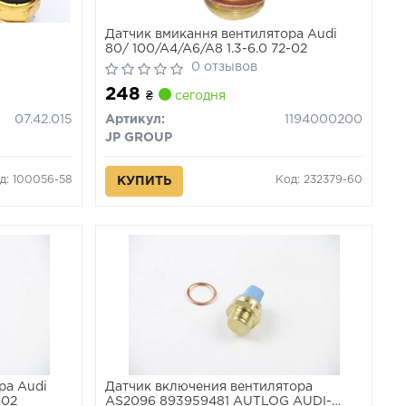
Датчик вмикання вентилятора Audi
80/ 100/A4/A6/A8 1.3-6.0 72-02
0 отзывов
248
₴
сегодня
07.42.015
Артикул:
1194000200
JP GROUP
д: 100056-58
Код: 232379-60
КУПИТЬ
ра Audi
Датчик включения вентилятора
-02
AS2096 893959481 AUTLOG AUDI-