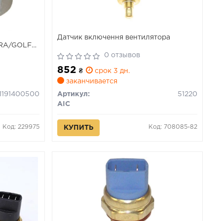
Датчик включення вентилятора
RA/GOLF
RB/TOUAREG/TT
0 отзывов
852
₴
срок 3 дн.
заканчивается
1191400500
Артикул:
51220
AIC
Код: 229975
Код: 708085-82
КУПИТЬ