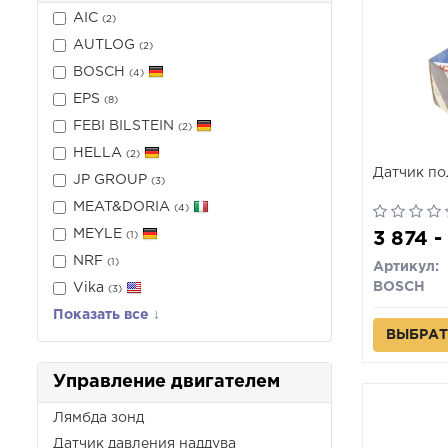
AIC
(2)
AUTLOG
(2)
BOSCH
(4)
EPS
(8)
FEBI BILSTEIN
(2)
HELLA
(2)
Датчик по
JP GROUP
(3)
MEAT&DORIA
(4)
MEYLE
3 874 -
(1)
NRF
(1)
Артикул:
BOSCH
Vika
(3)
Показать все ↓
ВЫБРАТ
Управление двигателем
Лямбда зонд
Датчик давления наддува