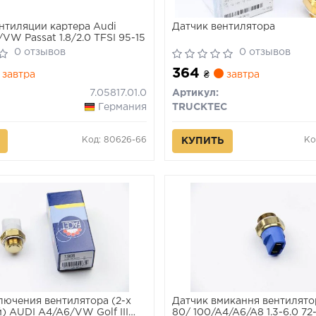
нтиляции картера Audi
Датчик вентилятора
VW Passat 1.8/2.0 TFSI 95-15
0 отзывов
0 отзывов
364
завтра
₴
завтра
7.05817.01.0
Артикул:
Германия
TRUCKTEC
Код: 80626-66
Ко
КУПИТЬ
лючения вентилятора (2-х
Датчик вмикання вентилято
) AUDI A4/A6/VW Golf III
80/ 100/A4/A6/A8 1.3-6.0 72