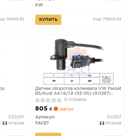
KW
од: 114459-82
Код: 751602-82
КУПИТЬ
ру
Датчик оборотов коленвала VW Passat
B5/Audi A4 1.6/1.8 (93-05) (9.0297)
Facet
0 отзывов
805
₴
завтра
330297
Артикул:
9.0297
Италия
FACET
Италия