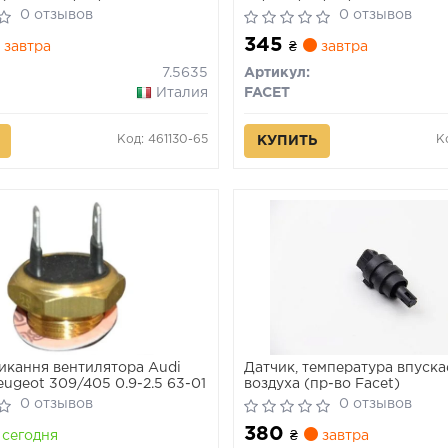
-02 (95°-85°/102°-92°C
0 отзывов
0 отзывов
FACET
345
завтра
₴
завтра
7.5635
Артикул:
Италия
FACET
Код: 461130-65
К
КУПИТЬ
икання вентилятора Audi
Датчик, температура впуск
eugeot 309/405 0.9-2.5 63-01
воздуха (пр-во Facet)
0 отзывов
0 отзывов
380
сегодня
₴
завтра