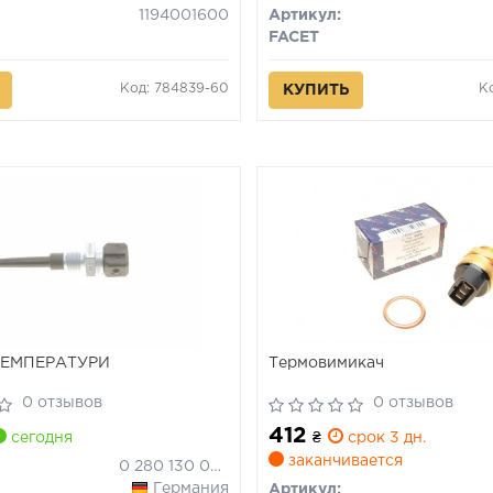
1194001600
Артикул:
FACET
Код: 784839-60
К
КУПИТЬ
ТЕМПЕРАТУРИ
Термовимикач
0 отзывов
0 отзывов
412
сегодня
₴
срок 3 дн.
заканчивается
0 280 130 060
Германия
Артикул: