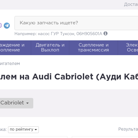
Доста
Какую запчасть ищете?
Например: насос ГУР Туксон, 06H905601A
аждение и
Двигатель и
Сцепление и
Элек
опление
Выхлоп
трансмиссия
Осв
вигателем
лем на Audi Cabriolet (Ауди Ка
Cabriolet
Результ
ка:
по рейтингу