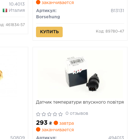
заканчивается
10.4013
Италия
Артикул:
B13131
Borsehung
од: 461834-57
Код: 89780-47
КУПИТЬ
Датчик температури впускного повітря
0 отзывов
293
₴
завтра
заканчивается
50809
Артикул:
494013