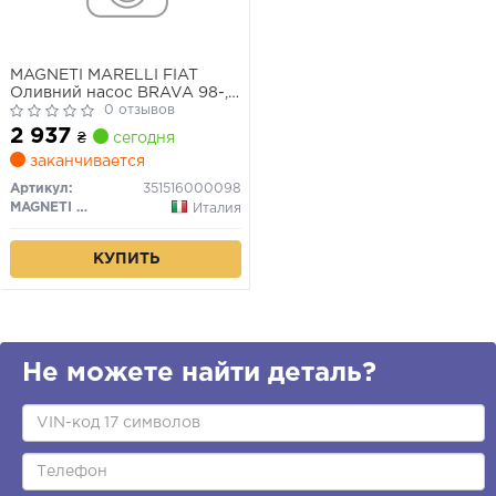
MAGNETI MARELLI FIAT
Оливний насос BRAVA 98-,
PANDA 03-, PUNTO 01-,
0 отзывов
TOYOTA
2 937
₴
сегодня
заканчивается
Артикул:
351516000098
MAGNETI MARELLI
Италия
КУПИТЬ
Не можете найти деталь?