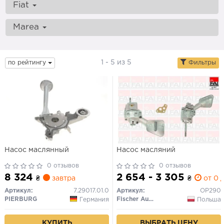
Fiat
Marea
1 - 5 из 5
по рейтингу
Фильтры
Насос маслянный
Насос масляний
0 отзывов
0 отзывов
8 324
2 654 - 3 305
₴
завтра
₴
от 0 д
Артикул:
7.29017.01.0
Артикул:
OP290
PIERBURG
Fischer Automotive One (FA1)
Германия
Польша
КУПИТЬ
ВЫБРАТЬ ЦЕНУ