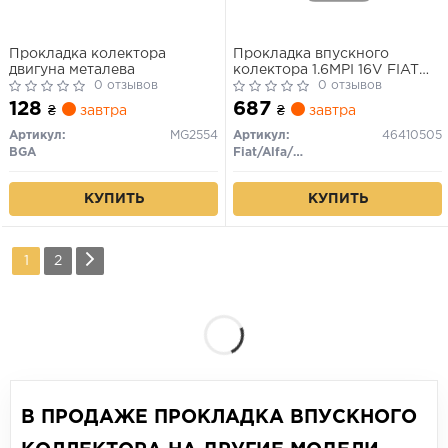
Прокладка колектора
Прокладка впускного
двигуна металева
колектора 1.6MPI 16V FIAT
0 отзывов
Doblo 00-09, Stilo 01-10,
0 отзывов
Bravo 95-01, Multipla 03-10,
128
687
₴
завтра
₴
завтра
Palio 96-20, LANCIA Lybra
99-05, Delta 93-99, Dedra
Артикул:
MG2554
Артикул:
46410505
89-99
BGA
Fiat/Alfa/Lancia
КУПИТЬ
КУПИТЬ
1
2
В ПРОДАЖЕ ПРОКЛАДКА ВПУСКНОГО