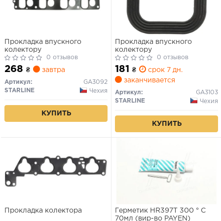
Прокладка впускного
Прокладка впускного
колектору
колектору
0 отзывов
0 отзывов
268
181
₴
завтра
₴
срок 7 дн.
заканчивается
Артикул:
GA3092
STARLINE
Чехия
Артикул:
GA3103
STARLINE
Чехия
КУПИТЬ
КУПИТЬ
Прокладка колектора
Герметик HR397T 300 ° С
70мл (вир-во PAYEN)