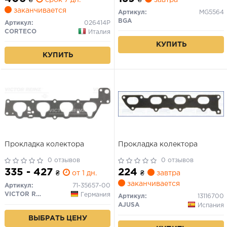
заканчивается
Артикул:
MG5564
BGA
Артикул:
026414P
CORTECO
Италия
КУПИТЬ
КУПИТЬ
Прокладка колектора
Прокладка колектора
0 отзывов
0 отзывов
335 - 427
224
₴
от 1 дн.
₴
завтра
заканчивается
Артикул:
71-35657-00
VICTOR REINZ
Германия
Артикул:
13116700
AJUSA
Испания
ВЫБРАТЬ ЦЕНУ