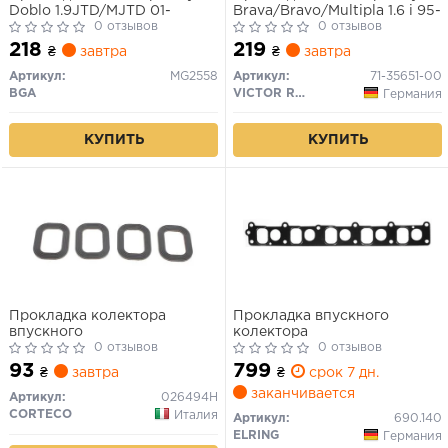
Doblo 1.9JTD/MJTD 01-
Brava/Bravo/Multipla 1.6 i 95-
0 отзывов
0 отзывов
218
219
₴
завтра
₴
завтра
Артикул:
MG2558
Артикул:
71-35651-00
BGA
VICTOR REINZ
Германия
КУПИТЬ
КУПИТЬ
Прокладка колектора
Прокладка впускного
впускного
колектора
0 отзывов
0 отзывов
93
799
₴
завтра
₴
срок 7 дн.
заканчивается
Артикул:
026494H
CORTECO
Италия
Артикул:
690.140
ELRING
Германия