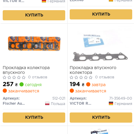
ELRING
Германия
VICTOR REINZ
Германия
КУПИТЬ
КУПИТЬ
Прокладка колектора
Прокладка впускного
впускного
колектора
0 отзывов
0 отзывов
257
194
₴
сегодня
₴
завтра
заканчивается
заканчивается
Артикул:
512-021
Артикул:
71-35649-00
Fischer Automotive One (FA1)
VICTOR REINZ
Польша
Германия
КУПИТЬ
КУПИТЬ