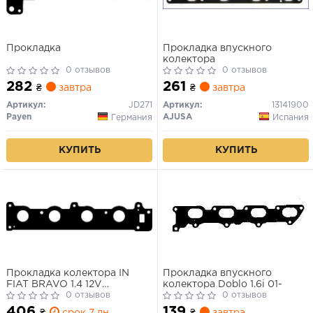
Прокладка
Прокладка впускного
колектора
0 отзывов
0 отзывов
282
261
₴
завтра
₴
завтра
Артикул:
JD271
Артикул:
13141900
Payen
AJUSA
Германия
Испания
КУПИТЬ
КУПИТЬ
Прокладка колектора IN
Прокладка впускного
FIAT BRAVO 1.4 12V
колектора Doblo 1.6i 01-
182A3/182A5 (вир-во
0 отзывов
0 отзывов
Corteco)
406
139
₴
срок 7 дн.
₴
завтра