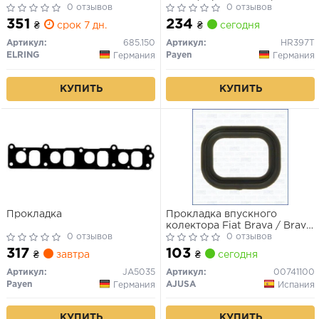
0 отзывов
0 отзывов
351
234
₴
срок 7 дн.
₴
сегодня
Артикул:
685.150
Артикул:
HR397T
ELRING
Payen
Германия
Германия
КУПИТЬ
КУПИТЬ
Прокладка
Прокладка впускного
колектора Fiat Brava / Bravo
0 отзывов
/ Multipla 1.6 i 95->,
0 отзывов
317
103
₴
завтра
₴
сегодня
Артикул:
JA5035
Артикул:
00741100
Payen
AJUSA
Германия
Испания
КУПИТЬ
КУПИТЬ