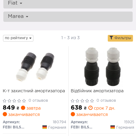
Fiat
Marea
1 - 3 из 3
по рейтингу
Фильтры
К-т захистний амортизатора
Відбійник амортизатора
0 отзывов
0 отзывов
849
638
₴
завтра
₴
срок 7 дн.
заканчивается
заканчивается
Артикул:
180794
Артикул:
15925
FEBI BILSTEIN
FEBI BILSTEIN
Германия
Германия