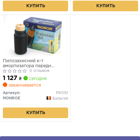
КУПИТЬ
КУПИТЬ
Пилозахисний к-т
амортизатора передн
VOLVO 240, 260 FIAT
0 отзывов
BRAVA, BRAVO I, MAREA
1 127
₴
сегодня
MITSUBISHI SIGMA 1.2-3.0
заканчивается
08.74-06.03
Артикул:
PK010
MONROE
Бельгия
КУПИТЬ