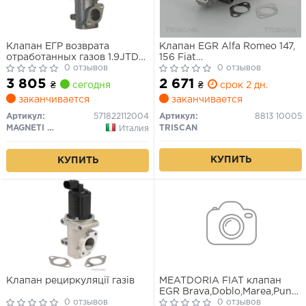
Клапан ЕГР возврата
Клапан EGR Alfa Romeo 147,
отработанных газов 1.9JTD-
156 Fiat
1.9MJTD Doblo 2000-2016
0 отзывов
Bravo/Doblo/Marea/Multipla
0 отзывов
1.9JTD, 2.4JTD 09.97-
3 805
2 671
₴
сегодня
₴
срок 2 дн.
заканчивается
заканчивается
Артикул:
571822112004
Артикул:
8813 10005
MAGNETI MARELLI
TRISCAN
Италия
КУПИТЬ
КУПИТЬ
Клапан рециркуляції газів
MEATDORIA FIAT клапан
EGR Brava,Doblo,Marea,Punto
0 отзывов
1.9JTD
0 отзывов