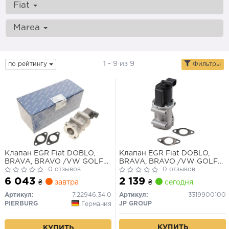
Fiat
Marea
1 - 9 из 9
по рейтингу
Фильтры
Клапан EGR Fiat DOBLO,
Клапан EGR Fiat DOBLO,
BRAVA, BRAVO /VW GOLF
BRAVA, BRAVO /VW GOLF
PLUS 1.9D/2.4D 96-
0 отзывов
PLUS 1.9D/2.4D 96-
0 отзывов
6 043
2 139
₴
завтра
₴
сегодня
Артикул:
7.22946.34.0
Артикул:
3319900100
PIERBURG
JP GROUP
Германия
КУПИТЬ
КУПИТЬ