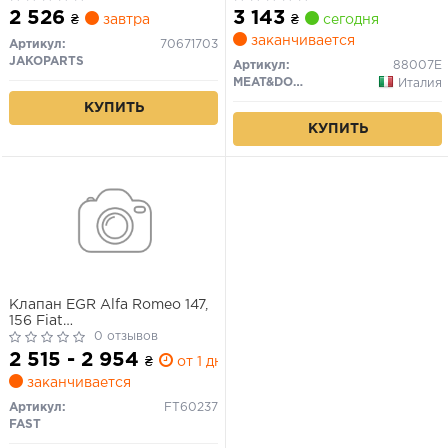
2 526
3 143
₴
завтра
₴
сегодня
заканчивается
Артикул:
70671703
JAKOPARTS
Артикул:
88007E
MEAT&DORIA
Италия
КУПИТЬ
КУПИТЬ
Клапан EGR Alfa Romeo 147,
156 Fiat
Bravo/Doblo/Marea/Multipla
0 отзывов
1.9JTD, 2.4JTD 09.97-
2 515 - 2 954
₴
от 1 дн.
заканчивается
Артикул:
FT60237
FAST