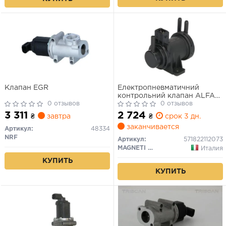
Клапан EGR
Електропневматичний
контрольний клапан ALFA
0 отзывов
ROMEO 145, 146, 156, 166 FIAT
0 отзывов
BRAVA, BRAVO I, DUCATO,
3 311
2 724
₴
завтра
₴
срок 3 дн.
FIORINO, MAREA, MULTIPLA,
заканчивается
PALIO, PUNTO LANCIA
Артикул:
48334
KAPPA, LYBRA 1.7D-2.8D
NRF
Артикул:
571822112073
01.94-
MAGNETI MARELLI
Италия
КУПИТЬ
КУПИТЬ