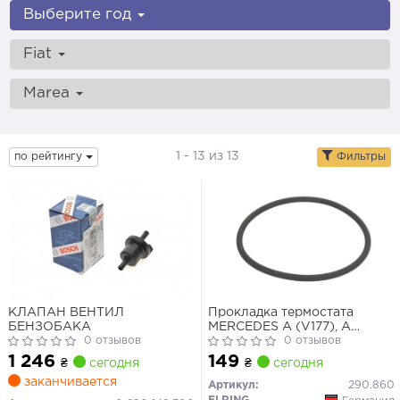
Выберите год
Fiat
Marea
1 - 13 из 13
по рейтингу
Фильтры
КЛАПАН ВЕНТИЛ
Прокладка термостата
БЕНЗОБАКА
MERCEDES A (V177), A
0 отзывов
(W176), A (W177), AMG GT
0 отзывов
(C190), AMG GT (C192), AMG
1 246
149
₴
сегодня
₴
сегодня
GT (R190), AMG GT (X290), B
заканчивается
SPORTS TOURER (W246,
Артикул:
290.860
W242), B SPORTS TOURER