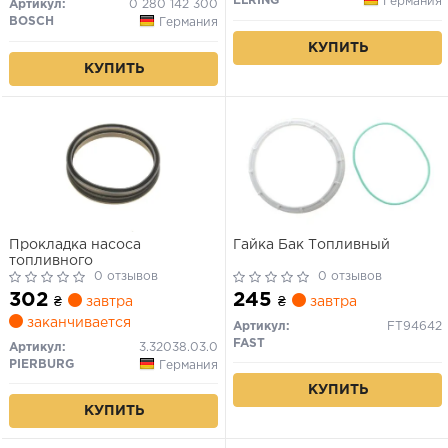
ELRING
Германия
Артикул:
0 280 142 300
(W247) 1.0-6.8D 01.06-
BOSCH
Германия
КУПИТЬ
КУПИТЬ
Прокладка насоса
Гайка Бак Топливный
топливного
0 отзывов
0 отзывов
302
245
₴
завтра
₴
завтра
заканчивается
Артикул:
FT94642
FAST
Артикул:
3.32038.03.0
PIERBURG
Германия
КУПИТЬ
КУПИТЬ