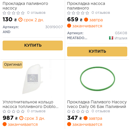
Прокладка паливного
Прокладка насоса
насосу
паливного
0 отзывов
0 отзывов
130
659
₴
срок 2 дн.
₴
завтра
заканчивается
Артикул:
30919007
AND
Артикул:
GSK08
MEAT&DORIA
Италия
КУПИТЬ
КУПИТЬ
Оригинал
Уплотнительное кольцо
Прокладка Паливого Насосу
насоса топливного Doblo
Iveco Daily 06 Бак Паливний
2000-
0 отзывов
0 отзывов
987
347
₴
срок 3 дн.
₴
завтра
заканчивается
заканчивается