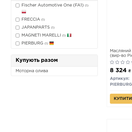
Fischer Automotive One (FA1)
(1)
FRECCIA
(1)
JAPANPARTS
(1)
MAGNETI MARELLI
(1)
PIERBURG
(1)
Масляний 
(вир-во Pi
Купують разом
8 324
Моторна олива
₴
Артикул:
PIERBURG
КУПИТИ