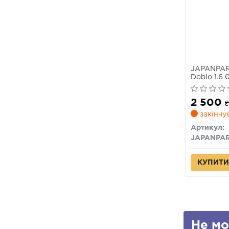
JAPANPAR
Doblo 1.6 0
2 500
₴
закінчу
Артикул:
JAPANPA
КУПИТИ
Не мо