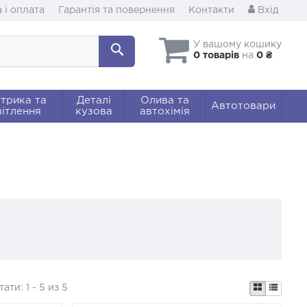
 і оплата
Гарантія та повернення
Контакти
Вхід
У вашому кошику
0 товарів
на
0 ₴
трика та
Деталі
Олива та
Автотовари
ітлення
кузова
автохімія
тати:
1 - 5 из 5