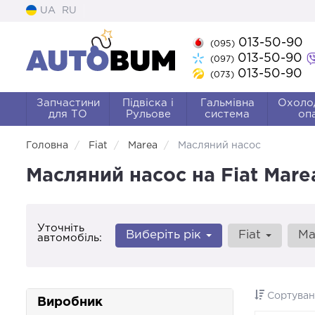
UA
RU
013-50-90
(095)
013-50-90
(097)
013-50-90
(073)
Запчастини
Підвіска і
Гальмівна
Охоло
для ТО
Рульове
система
оп
Головна
Fiat
Marea
Масляний насос
Масляний насос на Fiat Mare
Уточніть
Виберіть рік
Fiat
Ma
автомобіль:
Сортуван
Виробник