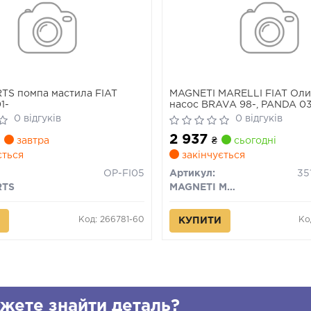
TS помпа мастила FIAT
MAGNETI MARELLI FIAT Ол
1-
насос BRAVA 98-, PANDA 0
01-, TOYOTA
0 відгуків
0 відгуків
2 937
завтра
₴
сьогодні
ється
закінчується
OP-FI05
Артикул:
RTS
MAGNETI MARELLI
Код: 266781-60
Ко
КУПИТИ
жете знайти деталь?