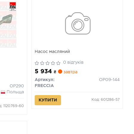
Насос масляний
0 відгуків
5 934
₴
завтра
Артикул:
OP09-144
FRECCIA
OP290
Польща
Код: 601286-57
КУПИТИ
д: 1120769-60