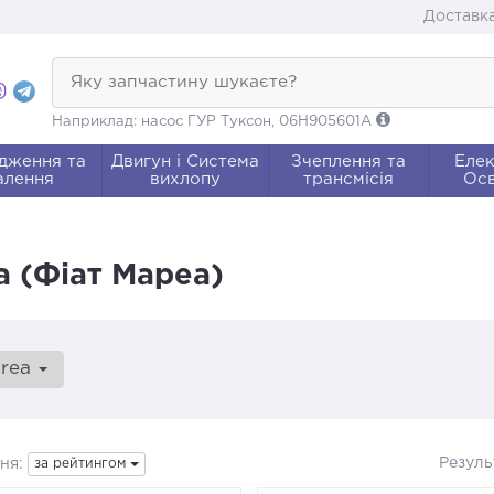
Доставка
Яку запчастину шукаєте?
Наприклад: насос ГУР Туксон, 06H905601A
дження та
Двигун і Система
Зчеплення та
Елек
алення
вихлопу
трансмісія
Осв
a (Фіат Мареа)
rea
Резуль
ня:
за рейтингом