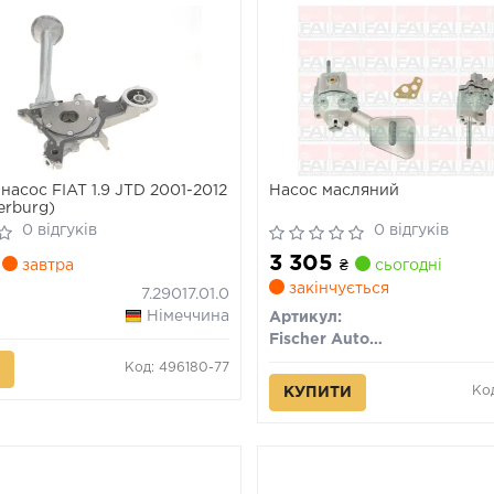
насос FIAT 1.9 JTD 2001-2012
Насос масляний
erburg)
0 відгуків
0 відгуків
3 305
завтра
₴
сьогодні
закінчується
7.29017.01.0
Німеччина
Артикул:
Fischer Automotive One (FA1)
Код: 496180-77
Ко
КУПИТИ