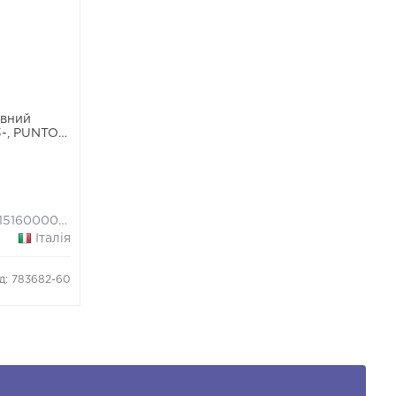
ивний
3-, PUNTO
351516000098
Італія
д: 783682-60