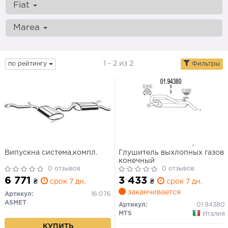
Fiat
Marea
1 - 2 из 2
по рейтингу
Фильтры
Випускна система,компл.
Глушитель выхлопных газов
конечный
0 отзывов
0 отзывов
6 771
3 433
₴
срок 7 дн.
₴
срок 7 дн.
заканчивается
Артикул:
16.076
ASMET
Артикул:
01.94380
MTS
Италия
КУПИТЬ