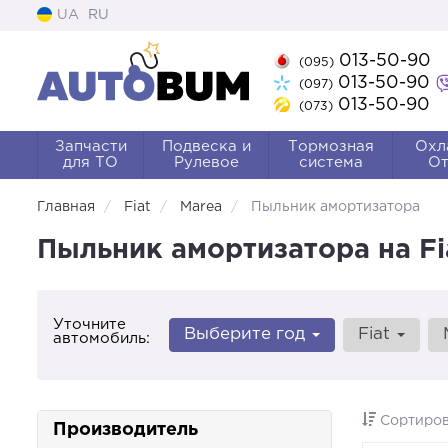
UA
RU
013-50-90
(095)
013-50-90
(097)
013-50-90
(073)
Запчасти
Подвеска и
Тормозная
Охл
для ТО
Рулевое
система
От
Главная
Fiat
Marea
Пыльник амортизатора
Пыльник амортизатора на Fi
Уточните
Выберите год
Fiat
автомобиль:
Сортиров
Производитель