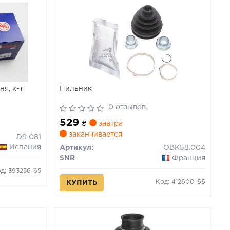
я, к-т
Пильник
0 отзывов
529
₴
завтра
заканчивается
D9 081
Испания
Артикул:
OBK58.004
SNR
Франция
д: 393256-65
Код: 412600-66
КУПИТЬ