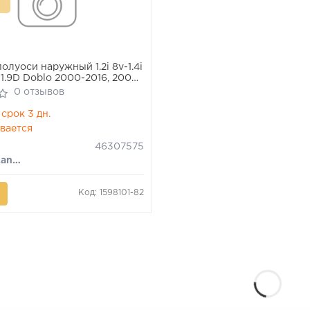
олуоси наружный 1.2i 8v-1.4i
v-1.9D Doblo 2000-2016, 2009-,
2-2012
0 отзывов
срок 3 дн.
вается
46307575
Fiat/Alfa/Lancia
Код: 1598101-82