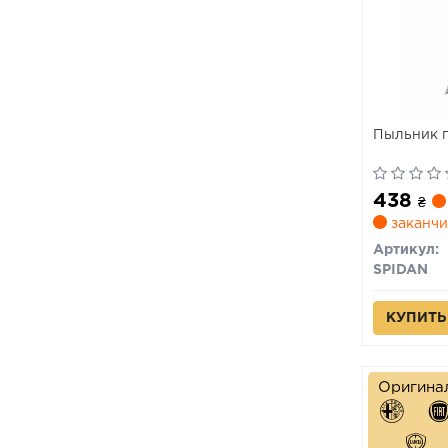
Пыльник п
438
₴
заканчи
Артикул:
SPIDAN
КУПИТЬ
Оригина