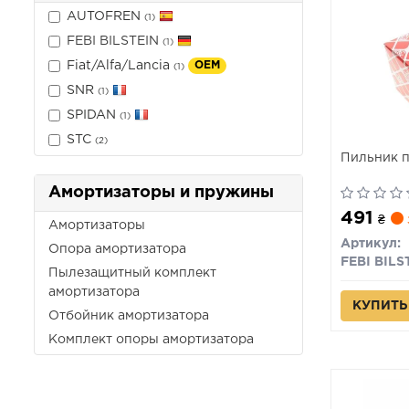
AUTOFREN
(1)
FEBI BILSTEIN
(1)
Fiat/Alfa/Lancia
OEM
(1)
SNR
(1)
SPIDAN
(1)
STC
(2)
Пильник пі
Амортизаторы и пружины
491
₴
Амортизаторы
Артикул:
Опора амортизатора
FEBI BILS
Пылезащитный комплект
амортизатора
КУПИТЬ
Отбойник амортизатора
Комплект опоры амортизатора