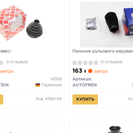
ввісі
Пильник рульового керуванн
0 отзывов
0 отзывов
163
завтра
₴
завтра
14768
Артикул:
TEIN
Германия
AUTOFREN
Код: 47861-66
Ко
КУПИТЬ