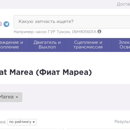
Доста
Какую запчасть ищете?
Например: насос ГУР Туксон, 06H905601A
аждение и
Двигатель и
Сцепление и
Элек
опление
Выхлоп
трансмиссия
Осв
at Marea (Фиат Мареа)
Marea
Резуль
ка:
по рейтингу