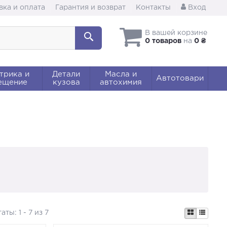
вка и оплата
Гарантия и возврат
Контакты
Вход
В вашей корзине
0 товаров
на
0 ₴
трика и
Детали
Масла и
Автотовари
ещение
кузова
автохимия
таты:
1 - 7 из 7