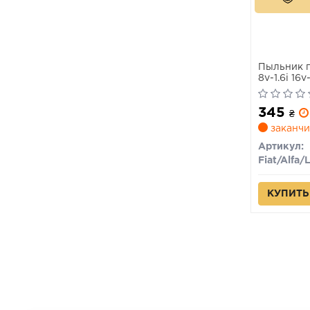
Пыльник п
8v-1.6i 16
Albea 200
345
₴
заканчи
Артикул:
КУПИТЬ