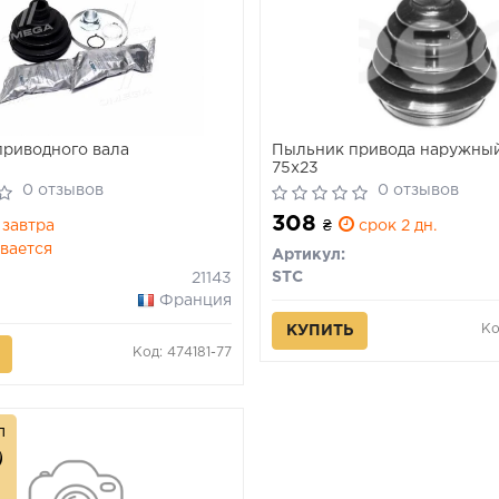
риводного вала
Пыльник привода наружный
75x23
0 отзывов
0 отзывов
308
завтра
₴
срок 2 дн.
вается
Артикул:
STC
21143
Франция
Ко
КУПИТЬ
Код: 474181-77
л