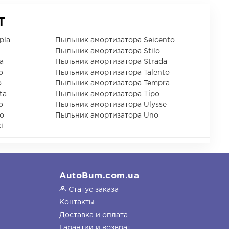
T
pla
Пыльник амортизатора Seicento
Пыльник амортизатора Stilo
a
Пыльник амортизатора Strada
o
Пыльник амортизатора Talento
o
Пыльник амортизатора Tempra
ta
Пыльник амортизатора Tipo
o
Пыльник амортизатора Ulysse
o
Пыльник амортизатора Uno
i
AutoBum.com.ua
Статус заказа
Контакты
Доставка и оплата
Гарантии и возврат