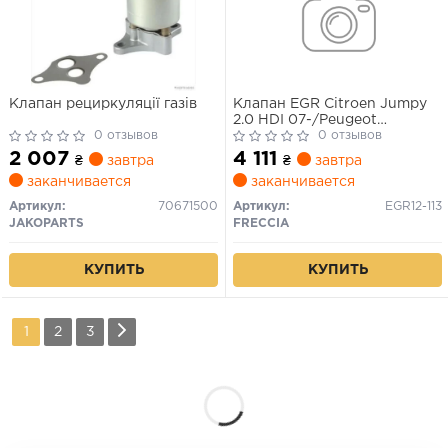
Клапан рециркуляції газів
Клапан EGR Citroen Jumpy
2.0 HDI 07-/Peugeot
0 отзывов
307/407/607/807/Expert 06-
0 отзывов
2 007
4 111
₴
завтра
₴
завтра
заканчивается
заканчивается
Артикул:
70671500
Артикул:
EGR12-113
JAKOPARTS
FRECCIA
КУПИТЬ
КУПИТЬ
1
2
3