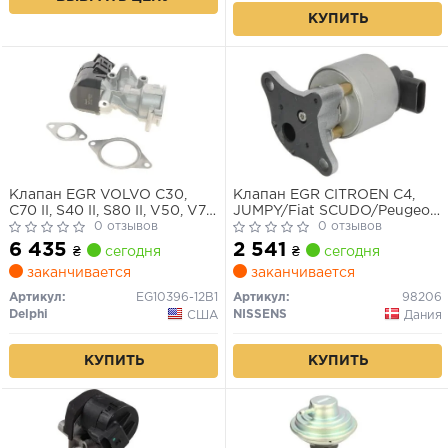
КУПИТЬ
Клапан EGR VOLVO C30,
Клапан EGR CITROEN C4,
C70 II, S40 II, S80 II, V50, V70
JUMPY/Fiat SCUDO/Peugeot
III CITROEN C4, C4 GRAND
0 отзывов
206, 307, 407 1.8/2.0 96-
0 отзывов
PICASSO I, C4 I, C4 PICASSO
6 435
2 541
₴
сегодня
₴
сегодня
I, C5 II, C5 III, C5 II/KOMBI, C8,
заканчивается
заканчивается
JUMPY II FIAT DOBLO,
DOBLO/MINIVAN 1.9D/2.0D
Артикул:
EG10396-12B1
Артикул:
98206
02.96-
Delphi
NISSENS
США
Дания
КУПИТЬ
КУПИТЬ