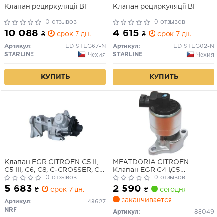
Клапан рециркуляції ВГ
Клапан рециркуляції ВГ
0 отзывов
0 отзывов
10 088
4 615
₴
срок 7 дн.
₴
срок 7 дн.
Артикул:
ED STEG67-N
Артикул:
ED STEG02-N
STARLINE
STARLINE
Чехия
Чехия
КУПИТЬ
КУПИТЬ
Клапан EGR CITROEN C5 II,
MEATDORIA CITROEN
C5 III, C6, C8, C-CROSSER, C-
Клапан EGR C4 I,C5
CROSSER ENTERPRISE FIAT
0 отзывов
I,II,Jumpy,Xsara,Fiat
0 отзывов
ULYSSE FORD GALAXY II,
Scudo,Peugeot
5 683
2 590
₴
срок 7 дн.
₴
сегодня
MONDEO IV, S-MAX JAGUAR
заканчивается
XF I, XF SPORTBRAKE
Артикул:
48627
LANCIA PHEDRA 2.2D 06.02-
NRF
Артикул:
88049