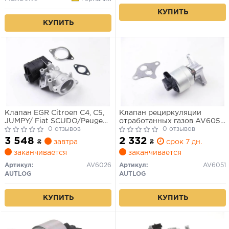
КУПИТЬ
КУПИТЬ
Клапан EGR Citroen C4, C5,
Клапан рециркуляции
JUMPY/ Fiat SCUDO/Peugeot
отработанных газов AV6051
307, 308, 407 1.9D/2.0D 99-
0 отзывов
AUTLOG Citroen- Peugeot-
0 отзывов
Fiat. Lancia
3 548
2 332
₴
завтра
₴
срок 7 дн.
заканчивается
заканчивается
Артикул:
AV6026
Артикул:
AV6051
AUTLOG
AUTLOG
КУПИТЬ
КУПИТЬ