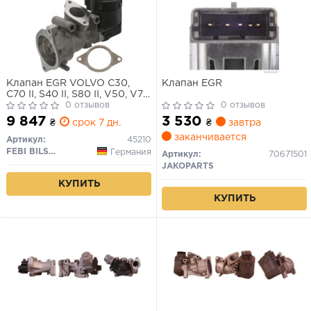
Клапан EGR VOLVO C30,
Клапан EGR
C70 II, S40 II, S80 II, V50, V70
III ALFA ROMEO MITO
0 отзывов
0 отзывов
CITROEN C4, C4 GRAND
9 847
3 530
₴
срок 7 дн.
₴
завтра
PICASSO I, C4 I, C4 PICASSO
заканчивается
I, C5 II, C5 III, C8, JUMPY II
Артикул:
45210
FIAT BRAVA, BRAVO I 1.3D-
FEBI BILSTEIN
Германия
Артикул:
70671501
2.2D 10.95-
JAKOPARTS
КУПИТЬ
КУПИТЬ