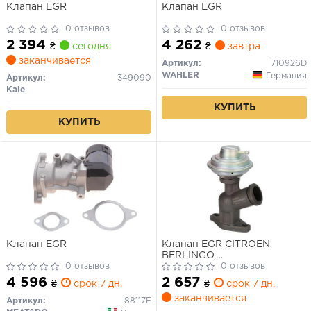
Клапан EGR
Клапан EGR
0 отзывов
0 отзывов
2 394
4 262
₴
сегодня
₴
завтра
заканчивается
Артикул:
710926D
WAHLER
Германия
Артикул:
349090
Kale
КУПИТЬ
КУПИТЬ
Клапан EGR
Клапан EGR CITROEN
BERLINGO,
0 отзывов
BERLINGO/MINIVAN, C4 I, C5
0 отзывов
I, C5 I/KOMBI, EVASION,
4 596
2 657
₴
срок 7 дн.
₴
срок 7 дн.
JUMPY I, XANTIA,
заканчивается
XANTIA/KOMBI, XSARA,
Артикул:
88117E
XSARA PICASSO,