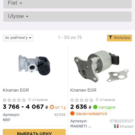
Fiat
Ulysse
1 - 30 из 75
по рейтингу
Фильтры
Клапан EGR
Клапан EGR
0 отзывов
0 отзывов
3 766 - 4 067
2 636
₴
от 1 дн.
₴
сегодня
заканчивается
Артикул:
48398
NRF
Артикул:
571822112027
MAGNETI MARELLI
Италия
ВЫБРАТЬ ЦЕНУ