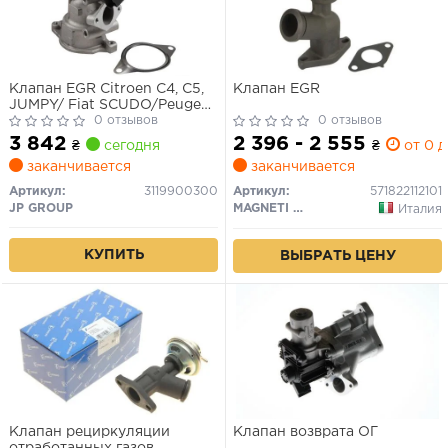
Клапан EGR Citroen C4, C5,
Клапан EGR
JUMPY/ Fiat SCUDO/Peugeot
307, 308, 407 1.9D/2.0D 99-
0 отзывов
0 отзывов
3 842
2 396 - 2 555
₴
сегодня
₴
от 0 д
заканчивается
заканчивается
Артикул:
3119900300
Артикул:
571822112101
JP GROUP
MAGNETI MARELLI
Италия
КУПИТЬ
ВЫБРАТЬ ЦЕНУ
Клапан рециркуляции
Клапан возврата ОГ
отработанных газов