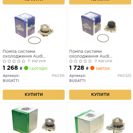
Помпа системи
Помпа системи
охолодження Audi
охолодження Audi
100/200/80/90 1.9-2.3 77-
0 відгуків
100/200/90 1.9-2.3 82-91
0 відгуків
96/VW Passat 1.9-2.2 81-88
(29z) (B/B) (5 лоп.)
1 268
1 728
₴
сьогодні
₴
завтра
(B/B) (5 лоп.)
Артикул:
PA0316
Артикул:
PA0325
BUGATTI
BUGATTI
КУПИТИ
КУПИТИ