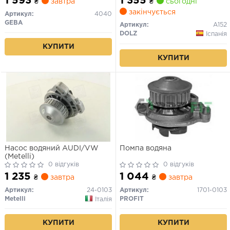
1 593
1 355
₴
завтра
₴
сьогодні
COUPE B2, COUPE B3,
закінчується
QUATTRO BMW 1502-2002
Артикул:
4040
(E10) VW PASSAT B2 1.9-2.3
GEBA
Артикул:
A152
02.68-09.92
DOLZ
Іспанія
КУПИТИ
КУПИТИ
Насос водяний AUDI/VW
Помпа водяна
(Metelli)
0 відгуків
0 відгуків
1 235
1 044
₴
завтра
₴
завтра
Артикул:
24-0103
Артикул:
1701-0103
Metelli
PROFIT
Італія
КУПИТИ
КУПИТИ