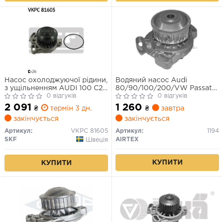
Насос охолоджуючої рідини,
Водяний насос Audi
з ущільненням AUDI 100 C2,
80/90/100/200/VW Passat
100 C3, 200 C2, 200 C3, 80
0 відгуків
1.9-2.3 77-91
0 відгуків
B2, 80 B3, 90 B2, 90 B3,
2 091
1 260
₴
термін 3 дн.
₴
завтра
COUPE B2, QUATTRO BMW
закінчується
закінчується
1502-2002 (E10) VW PASSAT
B2, SANTANA 1.9-2.3 02.68-
Артикул:
VKPC 81605
Артикул:
1194
12.91
SKF
AIRTEX
Швеція
КУПИТИ
КУПИТИ