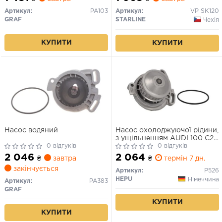
Артикул:
PA103
Артикул:
VP SK120
GRAF
STARLINE
Чехія
КУПИТИ
КУПИТИ
Насос водяний
Насос охолоджуючої рідини,
з ущільненням AUDI 100 C2,
0 відгуків
100 C3, 200 C2, 200 C3, 80
0 відгуків
B2, 80 B3, 90 B2, 90 B3,
2 046
2 064
₴
завтра
₴
термін 7 дн.
COUPE B2, QUATTRO VW
закінчується
PASSAT B2, SANTANA 1.9-2.3
Артикул:
P526
03.77-12.91
HEPU
Німеччина
Артикул:
PA383
GRAF
КУПИТИ
КУПИТИ