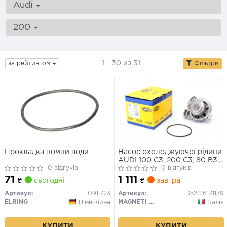
Audi
200
1 - 30 из 31
за рейтингом
Фільтри
Прокладка помпи води
Насос охолоджуючої рідини
AUDI 100 C3, 200 C3, 80 B3,
0 відгуків
90 B2, 90 B3, CABRIOLET B3,
0 відгуків
COUPE B3, QUATTRO 1.9-2.3
71
1 111
₴
сьогодні
₴
завтра
07.80-12.96
Артикул:
091.723
Артикул:
352316171179
ELRING
MAGNETI MARELLI
Німеччина
Італія
КУПИТИ
КУПИТИ