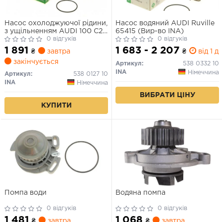
Насос охолоджуючої рідини,
Насос водяний AUDI Ruville
з ущільненням AUDI 100 C2,
65415 (Вир-во INA)
100 C3, 200 C2, 200 C3, 80
0 відгуків
0 відгуків
B2, 90 B2, 90 B3, COUPE B2,
1 891
1 683 - 2 207
₴
завтра
₴
від 1 дн
COUPE B3, QUATTRO VW
закінчується
PASSAT B2, SANTANA 1.9-2.3
Артикул:
538 0332 10
03.77-12.96
INA
Німеччина
Артикул:
538 0127 10
INA
Німеччина
ВИБРАТИ ЦІНУ
КУПИТИ
Помпа води
Водяна помпа
0 відгуків
0 відгуків
1 481
1 068
₴
завтра
₴
завтра