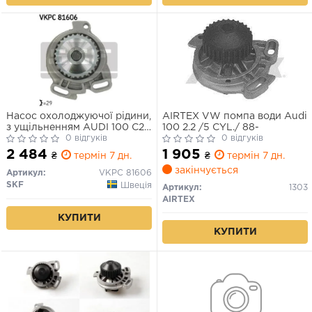
Насос охолоджуючої рідини,
AIRTEX VW помпа води Audi
з ущільненням AUDI 100 C2,
100 2.2 /5 CYL./ 88-
100 C3, 200 C3, 80 B3, 80 B4,
0 відгуків
0 відгуків
90 B2, 90 B3, COUPE B2,
2 484
1 905
₴
термін 7 дн.
₴
термін 7 дн.
COUPE B3, QUATTRO 1.9-2.3
закінчується
07.77-12.96
Артикул:
VKPC 81606
SKF
Швеція
Артикул:
1303
AIRTEX
КУПИТИ
КУПИТИ