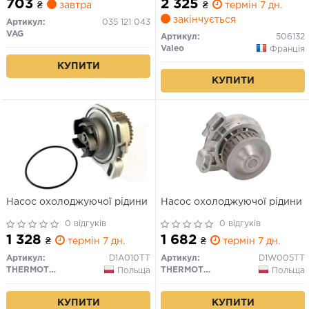
703
2 325
₴
завтра
₴
термін 7 дн.
QUATTRO 1.9-2.3 07.80-12.96
закінчується
Артикул:
035 121 043
VAG
Артикул:
506132
Valeo
Франція
КУПИТИ
КУПИТИ
Насос охолоджуючої рідини
Насос охолоджуючої рідини
0 відгуків
0 відгуків
1 328
1 682
₴
термін 7 дн.
₴
термін 7 дн.
Артикул:
D1A010TT
Артикул:
D1W005TT
THERMOTEC
THERMOTEC
Польща
Польща
КУПИТИ
КУПИТИ