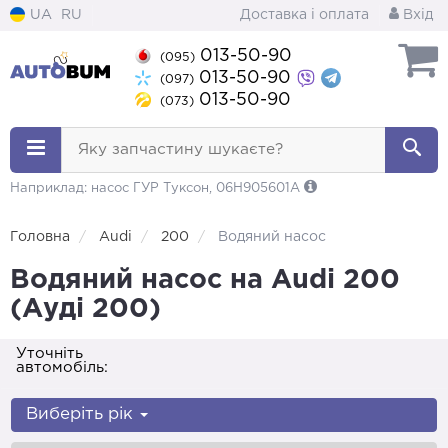
UA
RU
Доставка і оплата
Вхід
013-50-90
(095)
013-50-90
(097)
013-50-90
(073)
Яку запчастину шукаєте?
Наприклад: насос ГУР Туксон, 06H905601A
Головна
Audi
200
Водяний насос
Водяний насос на Audi 200
(Ауді 200)
Уточніть
автомобіль:
Виберіть рік