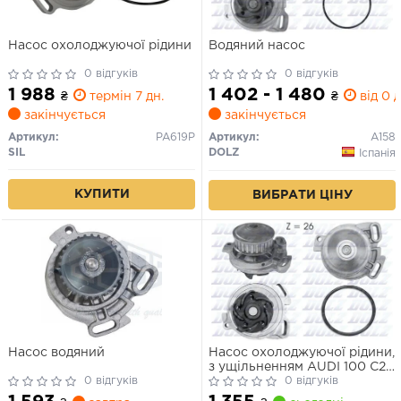
Насос охолоджуючої рідини
Водяний насос
0 відгуків
0 відгуків
1 988
1 402 - 1 480
₴
термін 7 дн.
₴
від 0 д
закінчується
закінчується
Артикул:
PA619P
Артикул:
A158
SIL
DOLZ
Іспанія
КУПИТИ
ВИБРАТИ ЦІНУ
Насос водяний
Насос охолоджуючої рідини,
з ущільненням AUDI 100 C2,
0 відгуків
100 C3, 200 C2, 200 C3, 80
0 відгуків
B2, 80 B3, 90 B2, 90 B3,