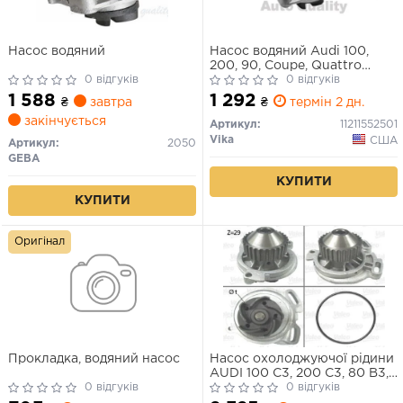
Насос водяний
Насос водяний Audi 100,
200, 90, Coupe, Quattro
0 відгуків
(11211552501) VIKA
0 відгуків
1 588
1 292
₴
завтра
₴
термін 2 дн.
закінчується
Артикул:
11211552501
Vika
США
Артикул:
2050
GEBA
КУПИТИ
КУПИТИ
Оригінал
Прокладка, водяний насос
Насос охолоджуючої рідини
AUDI 100 C3, 200 C3, 80 B3,
0 відгуків
90 B2, 90 B3, CABRIOLET B3,
0 відгуків
COUPE B2, COUPE B3,