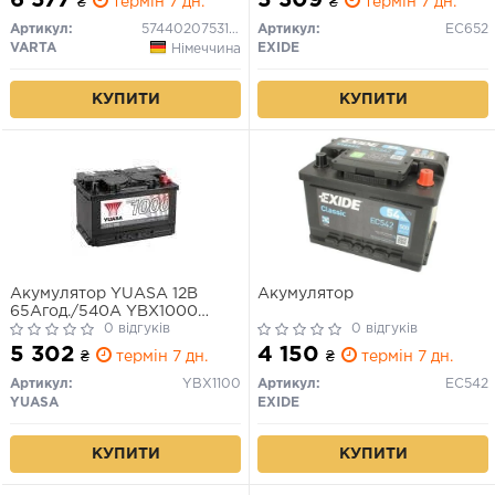
₴
термін 7 дн.
₴
термін 7 дн.
10.5мм (пусковий)
Артикул:
5744020753162
Артикул:
EC652
VARTA
EXIDE
Німеччина
КУПИТИ
КУПИТИ
Акумулятор YUASA 12В
Акумулятор
65Агод./540А YBX1000
CaCa (R+ стандартні клеми)
0 відгуків
0 відгуків
278x175x190 B13 -
5 302
4 150
₴
термін 7 дн.
₴
термін 7 дн.
монтажний фланець 10.5мм
(пусковий)
Артикул:
YBX1100
Артикул:
EC542
YUASA
EXIDE
КУПИТИ
КУПИТИ