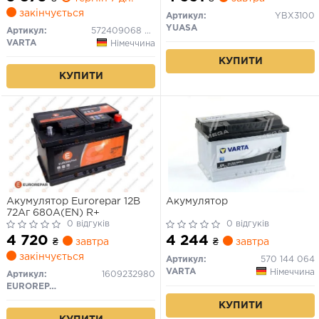
10.5мм (пусковий)
закінчується
Артикул:
YBX3100
YUASA
Артикул:
572409068 3132
VARTA
Німеччина
КУПИТИ
КУПИТИ
Акумулятор Eurorepar 12В
Акумулятор
72Аг 680А(EN) R+
0 відгуків
0 відгуків
4 720
4 244
₴
завтра
₴
завтра
закінчується
Артикул:
570 144 064
VARTA
Німеччина
Артикул:
1609232980
EUROREPAR
КУПИТИ