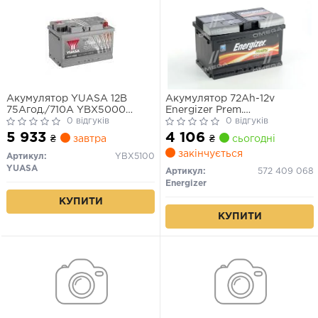
Акумулятор YUASA 12В
Акумулятор 72Ah-12v
75Агод./710А YBX5000
Energizer Prem.
Silver High Performance SMF
0 відгуків
(278х175х175), R, EN680
0 відгуків
(R+ стандартні) 278x175x175
5 933
4 106
₴
завтра
₴
сьогодні
B13 - монтажний фланець
закінчується
10.5мм (пусковий)
Артикул:
YBX5100
YUASA
Артикул:
572 409 068
Energizer
КУПИТИ
КУПИТИ