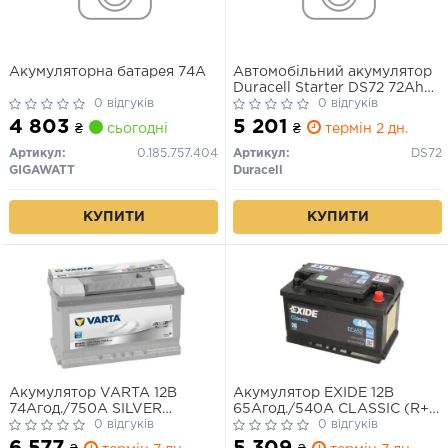
Акумуляторна батарея 74А
Автомобільний акумулятор
Duracell Starter DS72 72Ah
0 відгуків
660A R+
0 відгуків
4 803
5 201
₴
сьогодні
₴
термін 2 дн.
Артикул:
0.185.757.404
Артикул:
DS72
GIGAWATT
Duracell
КУПИТИ
КУПИТИ
Акумулятор VARTA 12В
Акумулятор EXIDE 12В
74Агод./750А SILVER
65Агод./540А CLASSIC (R+)
DYNAMIC (R+) 278x175x175
0 відгуків
278x175x175 B13 - монтажний
0 відгуків
B13 - монтажний фланець
фланець 10.5мм (пусковий)
6 577
5 309