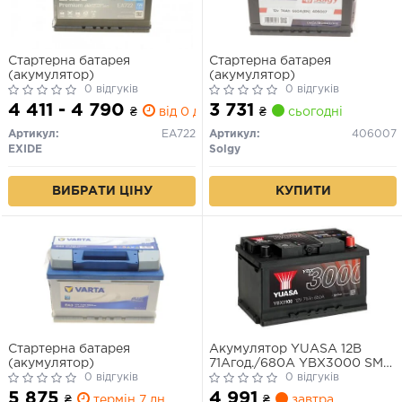
Стартерна батарея
Стартерна батарея
(акумулятор)
(акумулятор)
0 відгуків
0 відгуків
4 411 - 4 790
3 731
₴
від 0 дн.
₴
сьогодні
Артикул:
EA722
Артикул:
406007
EXIDE
Solgy
ВИБРАТИ ЦІНУ
КУПИТИ
Стартерна батарея
Акумулятор YUASA 12В
(акумулятор)
71Агод./680А YBX3000 SMF
0 відгуків
(R+ стандартні) 278x175x175
0 відгуків
B13 - монтажний фланець
5 875
4 991
₴
термін 7 дн.
₴
завтра