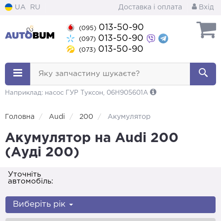
UA
RU
Доставка і оплата
Вхід
013-50-90
(095)
013-50-90
(097)
013-50-90
(073)
Яку запчастину шукаєте?
Наприклад: насос ГУР Туксон, 06H905601A
Головна
Audi
200
Акумулятор
Акумулятор на Audi 200
(Ауді 200)
Уточніть
автомобіль:
Виберіть рік