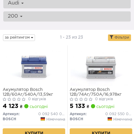
Audi
200
1 - 23 из 23
за рейтингом
Фільтри
Акумулятор Bosch
Акумулятор Bosch
12В/60Аг/540А/13,59кг
12В/74Аг/750А/16,978кг
0 відгуків
0 відгуків
4 123
5 133
₴
сьогодні
₴
сьогодні
Артикул:
0 092 S40 040
Артикул:
0 092 S50 070
BOSCH
BOSCH
Німеччина
Німеччина
КУПИТИ
КУПИТИ