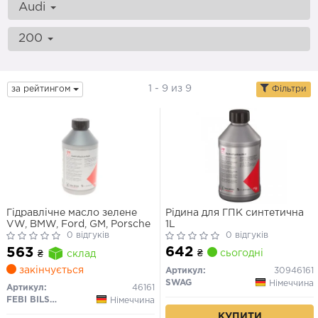
Audi
200
1 - 9 из 9
за рейтингом
Фільтри
Гідравлічне масло зелене
Рідина для ГПК синтетична
VW, BMW, Ford, GM, Porsche
1L
0 відгуків
0 відгуків
642
563
₴
сьогодні
₴
склад
закінчується
Артикул:
30946161
SWAG
Німеччина
Артикул:
46161
FEBI BILSTEIN
Німеччина
КУПИТИ