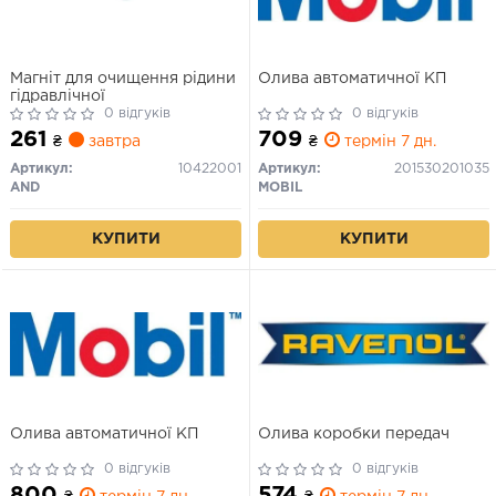
Магніт для очищення рідини
Олива автоматичної КП
гідравлічної
0 відгуків
0 відгуків
261
709
₴
завтра
₴
термін 7 дн.
Артикул:
10422001
Артикул:
201530201035
AND
MOBIL
КУПИТИ
КУПИТИ
Олива автоматичної КП
Олива коробки передач
0 відгуків
0 відгуків
800
574