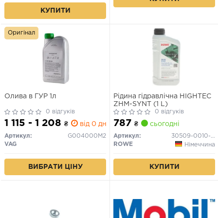
КУПИТИ
Оригінал
Олива в ГУР 1л
Рідина гідравлічна HIGHTEC
ZHM-SYNT (1 L)
0 відгуків
0 відгуків
1 115 - 1 208
787
₴
від 0 дн.
₴
сьогодні
Артикул:
G004000M2
Артикул:
30509-0010-99
VAG
ROWE
Німеччина
ВИБРАТИ ЦІНУ
КУПИТИ