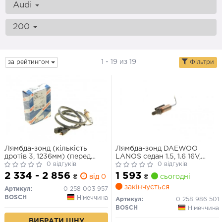
Audi
200
1 - 19 из 19
за рейтингом
Фільтри
Лямбда-зонд (кількість
Лямбда-зонд DAEWOO
дротів 3, 1236мм) (перед
LANOS седан 1.5, 1.6 16V,
каталізатором) VOLVO 740,
0 відгуків
NEXIA універс. (вир-во
0 відгуків
760, 940, 960 ALFA ROMEO
Bosch)
2 334 - 2 856
1 593
₴
від 0 дн.
₴
сьогодні
RZ, SZ AUDI 100 C3, 100 C4,
закінчується
200 C3, 80 B2, 80 B3, 80 B4,
Артикул:
0 258 003 957
90 B2, 90 B3, A6 C4 1.2-6.0
BOSCH
Німеччина
Артикул:
0 258 986 501
08.82-
BOSCH
Німеччина
ВИБРАТИ ЦІНУ