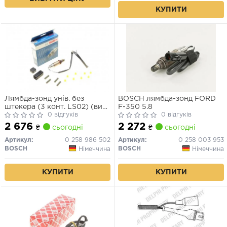
КУПИТИ
Лямбда-зонд унів. без
BOSCH лямбда-зонд FORD
штекера (3 конт. LS02) (вир-
F-350 5.8
во Bosch)
0 відгуків
0 відгуків
2 676
2 272
₴
сьогодні
₴
сьогодні
Артикул:
0 258 986 502
Артикул:
0 258 003 953
BOSCH
BOSCH
Німеччина
Німеччина
КУПИТИ
КУПИТИ