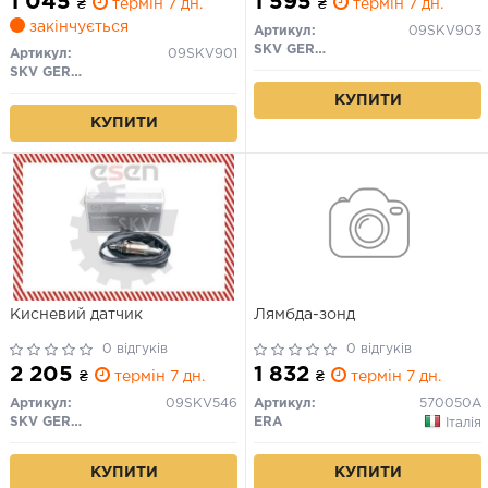
1 045
1 595
₴
термін 7 дн.
₴
термін 7 дн.
закінчується
Артикул:
09SKV903
SKV GERMANY
Артикул:
09SKV901
SKV GERMANY
КУПИТИ
КУПИТИ
Кисневий датчик
Лямбда-зонд
0 відгуків
0 відгуків
2 205
1 832
₴
термін 7 дн.
₴
термін 7 дн.
Артикул:
09SKV546
Артикул:
570050A
SKV GERMANY
ERA
Італія
КУПИТИ
КУПИТИ