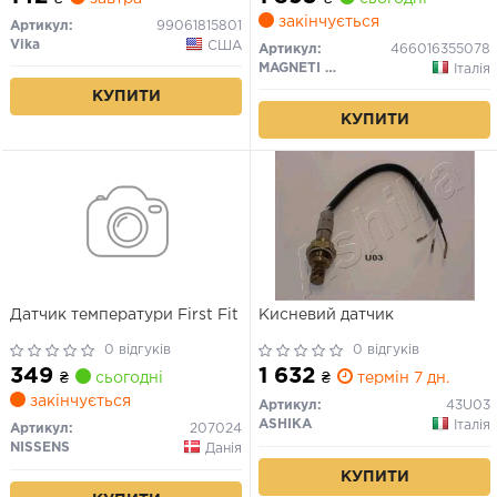
VIKA
закінчується
Артикул:
99061815801
Vika
США
Артикул:
466016355078
MAGNETI MARELLI
Італія
КУПИТИ
КУПИТИ
Датчик температури First Fit
Кисневий датчик
0 відгуків
0 відгуків
349
1 632
₴
сьогодні
₴
термін 7 дн.
закінчується
Артикул:
43U03
ASHIKA
Італія
Артикул:
207024
NISSENS
Данія
КУПИТИ