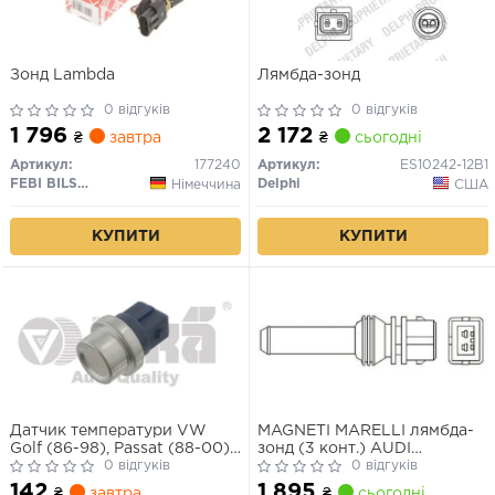
Зонд Lambda
Лямбда-зонд
0 відгуків
0 відгуків
1 796
2 172
₴
завтра
₴
сьогодні
Артикул:
177240
Артикул:
ES10242-12B1
FEBI BILSTEIN
Delphi
Німеччина
США
КУПИТИ
КУПИТИ
Датчик температури VW
MAGNETI MARELLI лямбда-
Golf (86-98), Passat (88-00),
зонд (3 конт.) AUDI
T2 (85-92), T4 (91-04)/Audi
0 відгуків
80/100/A6 1,8-2,3 VW Golf II,
0 відгуків
A100 (90-94) (99061815801)
Passat 1,8-2,2
142
1 895
₴
завтра
₴
сьогодні