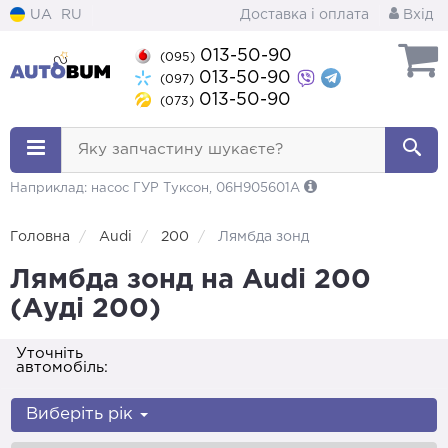
UA
RU
Доставка і оплата
Вхід
013-50-90
(095)
013-50-90
(097)
013-50-90
(073)
Яку запчастину шукаєте?
Наприклад: насос ГУР Туксон, 06H905601A
Головна
Audi
200
Лямбда зонд
Лямбда зонд на Audi 200
(Ауді 200)
Уточніть
автомобіль:
Виберіть рік