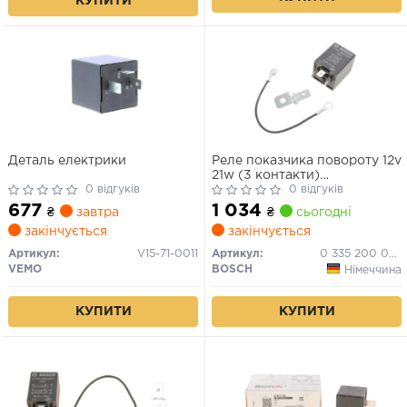
КУПИТИ
Деталь електрики
Реле показчика повороту 12v
21w (3 контакти)
0 відгуків
VAG/BMW/FORD/LADA/MERC
0 відгуків
677
1 034
₴
завтра
₴
сьогодні
закінчується
закінчується
Артикул:
V15-71-0011
Артикул:
0 335 200 038
VEMO
BOSCH
Німеччина
КУПИТИ
КУПИТИ