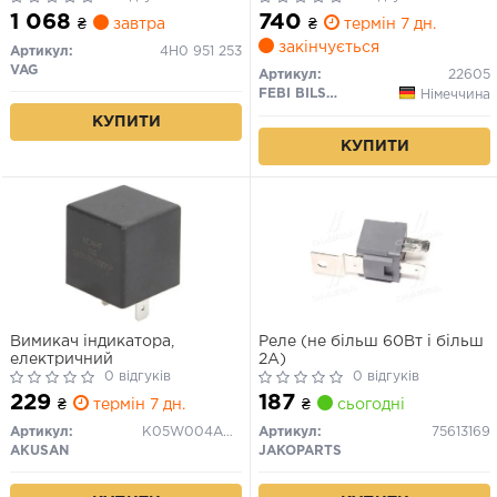
1 068
740
₴
завтра
₴
термін 7 дн.
закінчується
Артикул:
4H0 951 253
VAG
Артикул:
22605
FEBI BILSTEIN
Німеччина
КУПИТИ
КУПИТИ
Вимикач індикатора,
Реле (не більш 60Вт і більш
електричний
2А)
0 відгуків
0 відгуків
229
187
₴
термін 7 дн.
₴
сьогодні
Артикул:
K05W004AKN
Артикул:
75613169
AKUSAN
JAKOPARTS