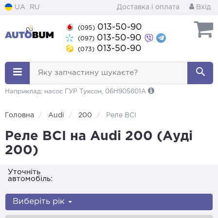
UA
RU
Доставка і оплата
Вхід
013-50-90
(095)
013-50-90
(097)
013-50-90
(073)
Яку запчастину шукаєте?
Наприклад: насос ГУР Туксон, 06H905601A
Головна
Audi
200
Реле ВСІ
Реле ВСІ на Audi 200 (Ауді
200)
Уточніть
автомобіль:
Виберіть рік