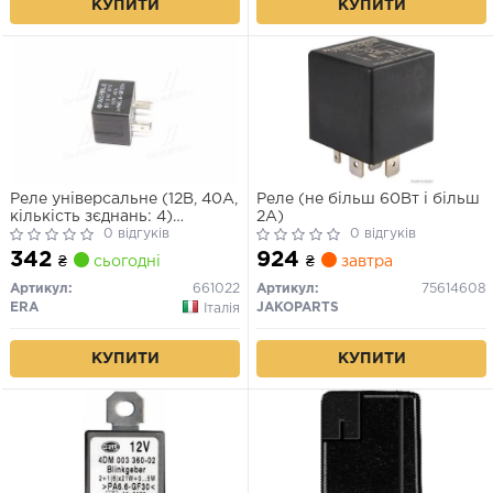
КУПИТИ
КУПИТИ
Реле універсальне (12В, 40А,
Реле (не більш 60Вт і більш
кількість зєднань: 4)
2А)
MERCEDES VITO MIXTO
0 відгуків
0 відгуків
(DOUBLE CABIN), VITO
342
924
₴
сьогодні
₴
завтра
(W447), AUDI 100 C3, 100 C4,
200 C3, 80 B3, 80 B4, A1, A2,
Артикул:
661022
Артикул:
75614608
A3, A4 B5, A4 B6, A4 B8, A6
ERA
JAKOPARTS
Італія
C4, A6 C5 09.82-
КУПИТИ
КУПИТИ