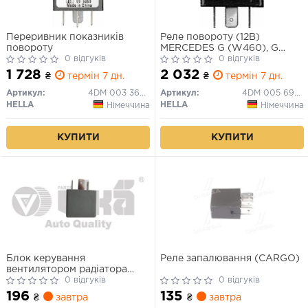
Переривник показників
Реле повороту (12В)
повороту
MERCEDES G (W460), G
0 відгуків
(W461), G (W463), MB
0 відгуків
(W631) ALFA ROMEO 155,
1 728
2 032
₴
термін 7 дн.
₴
термін 7 дн.
156 AUDI 100 C1, 100 C2, 100
C3, 100 C4, 200 C2, 200 C3,
Артикул:
4DM 003 360-021
Артикул:
4DM 005 698-021
50, 80 B1, 80 B2, 80 B3, 80
HELLA
HELLA
Німеччина
Німеччина
B4, 90 B2, 90 B3 01.60-
КУПИТИ
КУПИТИ
Блок керування
Реле запалювання (CARGO)
вентилятором радіатора
Skoda Fabia (00-15)/VW
0 відгуків
0 відгуків
Crafter (06-11), Golf (03-09),
196
135
₴
завтра
₴
завтра
T4/Audi A4 (95-08), A6 (96-