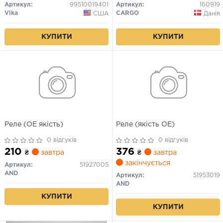
08) (99510019401) VIKA
Артикул:
99510019401
Артикул:
160919
Vika
CARGO
США
Данія
КУПИТИ
КУПИТИ
Реле (ОЕ якість)
Реле (якість OE)
0 відгуків
0 відгуків
210
376
₴
завтра
₴
завтра
закінчується
Артикул:
51927005
AND
Артикул:
51953019
AND
КУПИТИ
КУПИТИ