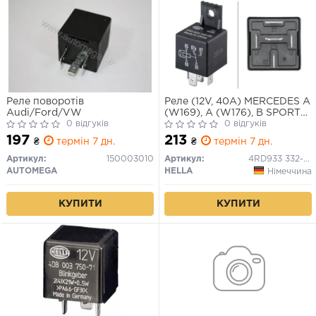
Реле поворотів
Реле (12V, 40A) MERCEDES A
Audi/Ford/VW
(W169), A (W176), B SPORTS
0 відгуків
TOURER (W245), B SPORTS
0 відгуків
TOURER (W246, W242), C
197
213
₴
термін 7 дн.
₴
термін 7 дн.
(CL203), C T-MODEL (S202),
C T-MODEL (S203), C
Артикул:
150003010
Артикул:
4RD933 332-551
(W202), C (W203), CLC
AUTOMEGA
HELLA
Німеччина
(CL203), CLK (A208) 01.68-
КУПИТИ
КУПИТИ