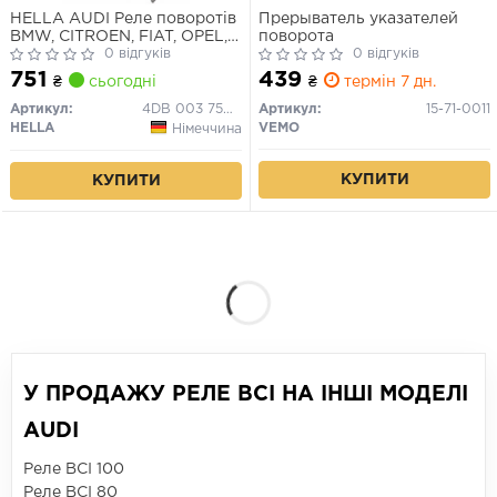
HELLA AUDI Реле поворотів
Прерыватель указателей
BMW, CITROEN, FIAT, OPEL,
поворота
LADA, HONDA, PORSCHE
0 відгуків
0 відгуків
751
439
₴
сьогодні
₴
термін 7 дн.
Артикул:
4DB 003 750-711
Артикул:
15-71-0011
HELLA
VEMO
Німеччина
КУПИТИ
КУПИТИ
У ПРОДАЖУ РЕЛЕ ВСІ НА ІНШІ МОДЕЛІ
AUDI
Реле ВСІ 100
Реле ВСІ 80