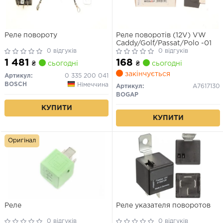
Реле повороту
Реле поворотів (12V) VW
Caddy/Golf/Passat/Polo -01
0 відгуків
0 відгуків
1 481
168
₴
сьогодні
₴
сьогодні
закінчується
Артикул:
0 335 200 041
BOSCH
Німеччина
Артикул:
A7617130
BOGAP
КУПИТИ
КУПИТИ
Оригінал
Реле
Реле указателя поворотов
0 відгуків
0 відгуків