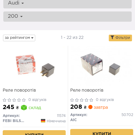
Audi
200
1 - 22 из 22
за рейтингом
Фільтри
Реле поворотів
Реле поворотів
0 відгуків
0 відгуків
208
245
₴
завтра
₴
склад
Артикул:
50702
Артикул:
11574
AIC
FEBI BILSTEIN
Німеччина
КУПИТИ