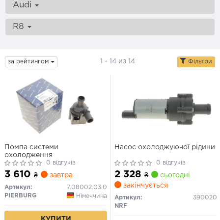
Audi
R8
1 - 14 из 14
за рейтингом
Фільтри
Помпа системи
Насос охолоджуючої рідини
охолодження
0 відгуків
0 відгуків
3 610
2 328
₴
завтра
₴
сьогодні
закінчується
Артикул:
7.08002.03.0
PIERBURG
Німеччина
Артикул:
390020
NRF
КУПИТИ