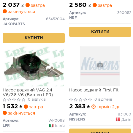
2 037
2 580
₴
завтра
₴
завтра
закінчується
Артикул:
390052
NRF
Артикул:
65452004
JAKOPARTS
КУПИТИ
КУПИТИ
Насос водяний VAG 2.4
Насос водяний First Fit
V6/2.8 V6 (Вир-во LPR)
0 відгуків
0 відгуків
1 532
2 383
₴
завтра
₴
термін 2 дн.
закінчується
Артикул:
831060
NISSENS
Данія
Артикул:
WP0098
LPR
Італія