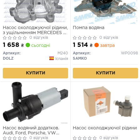
Насос охолоджуючої рідини,
Помпа водяна
з ущільненням MERCEDES C
(C204), C (CL203), C T-
0 відгуків
0 відгуків
MODEL (S203), C T-MODEL
1 658
1 514
₴
сьогодні
₴
завтра
(S204), C (W203), C (W204),
CLC (CL203), CLK (A209),
Артикул:
M240
Артикул:
WP0098
CLK (C209), E (A207) 1.6-2.0
DOLZ
SAMKO
Іспанія
05.02-
КУПИТИ
КУПИТИ
Насос водяний додатков.
Насос охолоджуючої рідини
Audi, Ford, Porsche, VW
(вир-во Elparts)
0 відгуків
0 відгуків