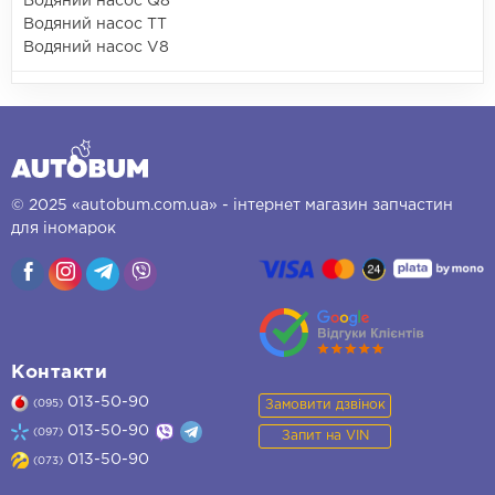
Водяний насос Q8
Водяний насос TT
Водяний насос V8
© 2025 «autobum.com.ua» - інтернет магазин запчастин
для іномарок
Контакти
013-50-90
Замовити дзвінок
(095)
013-50-90
(097)
Запит на VIN
013-50-90
(073)