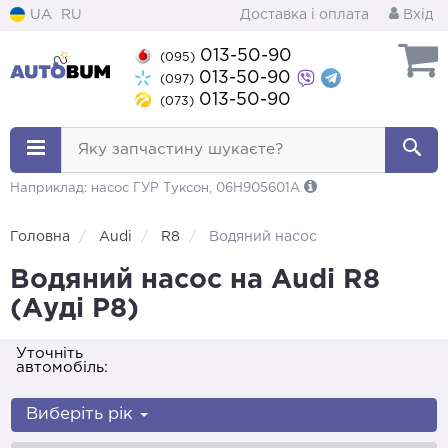
UA
RU
Доставка і оплата
Вхід
013-50-90
(095)
013-50-90
(097)
013-50-90
(073)
Яку запчастину шукаєте?
Наприклад: насос ГУР Туксон, 06H905601A
Головна
Audi
R8
Водяний насос
Водяний насос на Audi R8
(Ауді Р8)
Уточніть
автомобіль:
Виберіть рік