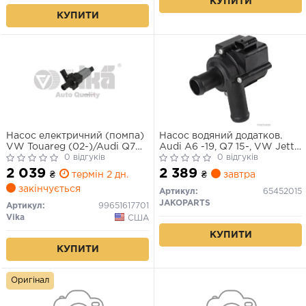
КУПИТИ
КУПИТИ
Насос електричний (помпа)
Насос водяний додатков.
VW Touareg (02-)/Audi Q7
Audi A6 -19, Q7 15-, VW Jetta
(06-)/Porsche Cayenne (02-)
0 відгуків
4 -19 (вир-во Elparts)
0 відгуків
3.2i/3.6i (99651617701) VIKA
2 039
2 389
₴
термін 2 дн.
₴
завтра
закінчується
Артикул:
65452015
JAKOPARTS
Артикул:
99651617701
Vika
США
КУПИТИ
КУПИТИ
Оригінал