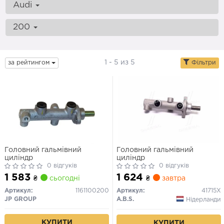
Audi
200
1 - 5 из 5
за рейтингом
Фільтри
Головний гальмівний
Головний гальмівний
циліндр
циліндр
0 відгуків
0 відгуків
1 583
1 624
₴
сьогодні
₴
завтра
Артикул:
1161100200
Артикул:
41715X
JP GROUP
A.B.S.
Нідерланди
КУПИТИ
КУПИТИ