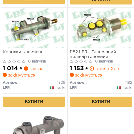
Колодки гальмівні
1182 LPR - Гальмівний
циліндр головний
0 відгуків
0 відгуків
1 014
1 153
₴
завтра
₴
термін 2 дн.
закінчується
закінчується
Артикул:
1826
Артикул:
1182
LPR
LPR
Італія
Італія
КУПИТИ
КУПИТИ