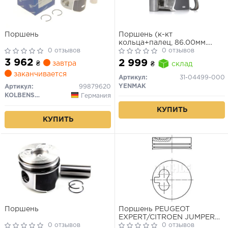
Поршень
Поршень (к-кт
кольца+палец, 86.00мм.
0 отзывов
STD) CITROEN Xsara/Xantia
0 отзывов
2.0i, FIAT Ulysse 2.0i 16V,
3 962
2 999
₴
завтра
₴
склад
PEUGEOT 306/406/605 2.0i
заканчивается
(XU 10 J 4 RZ)
Артикул:
31-04499-000
YENMAK
Артикул:
99879620
KOLBENSCHMIDT
Германия
КУПИТЬ
КУПИТЬ
Поршень
Поршень PEUGEOT
EXPERT/CITROEN JUMPER
0 отзывов
1.9TD 93-06 (83.5mm/+0.5)
0 отзывов