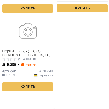
КУПИТЬ
КУПИТЬ
Поршень 85,6 (+0,60)
CITROEN C5 II, C5 III, C6, C8,
C-CROSSER, C-CROSSER
0 отзывов
ENTERPRISE FIAT ULYSSE
5 835
₴
завтра
LANCIA PHEDRA LAND
ROVER FREELANDER 2
Артикул:
41703610
MITSUBISHI OUTLANDER II
KOLBENSCHMIDT
Германия
PEUGEOT 4007, 407, 607
2.2D 03.06-
КУПИТЬ