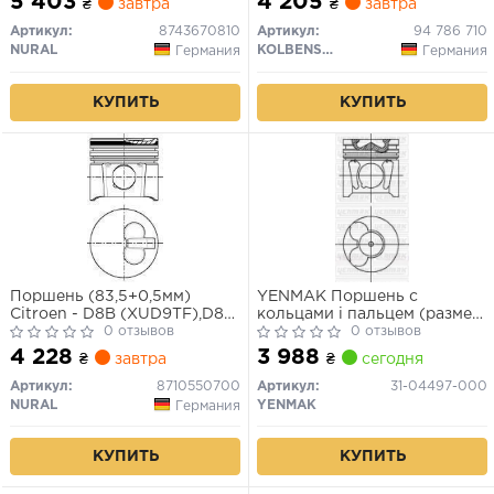
5 403
4 205
₴
завтра
₴
завтра
Артикул:
8743670810
Артикул:
94 786 710
NURAL
KOLBENSCHMIDT
Германия
Германия
КУПИТЬ
КУПИТЬ
Поршень (83,5+0,5мм)
YENMAK Поршень с
Citroen - D8B (XUD9TF),D8C
кольцами і пальцем (размер
(XUD9UTF),DHV
0 отзывов
отв. 85.00/STD) CITROEN
0 отзывов
(XUD9BSD),DHW
Jumper/Berlingo 2.0HDI 99-
4 228
3 988
₴
завтра
₴
сегодня
(XUD9SD),DHY (XUD9TE/Y)
(RHR (DW10BTED4) FORD
Kuga/Focus/C-Max 2.0TDCi
Артикул:
8710550700
Артикул:
31-04497-000
03- (G6DA/G6DB/G6DD)
NURAL
YENMAK
Германия
КУПИТЬ
КУПИТЬ