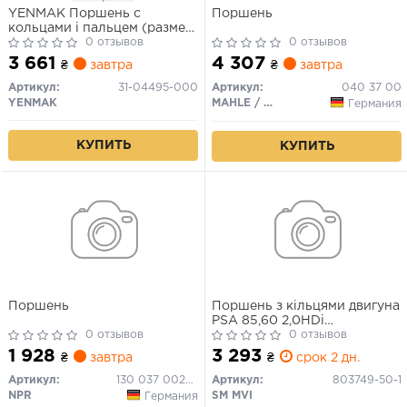
YENMAK Поршень с
Поршень
кольцами і пальцем (размер
отв. 85.00/STD) CITROEN
0 отзывов
0 отзывов
Jumoer/Berlingo 2.0HDI 99-
3 661
4 307
₴
завтра
₴
завтра
(PKW, RHZ, RHY, DW10ATED
/ 2.0 JTD, PKW, R…)
Артикул:
31-04495-000
Артикул:
040 37 00
PEUGEOT
YENMAK
MAHLE / KNECHT
Германия
406/607/Boxer/Expert/Partner
2.0HDI 02- (DW10
TD/ATED3/BTED/RHY)
КУПИТЬ
КУПИТЬ
Поршень
Поршень з кільцями двигуна
PSA 85,60 2,0HDi
0 отзывов
DW10ATED/DW10TD (вир-во
0 отзывов
SM)
1 928
3 293
₴
завтра
₴
срок 2 дн.
Артикул:
130 037 0020 00
Артикул:
803749-50-1
NPR
SM MVI
Германия