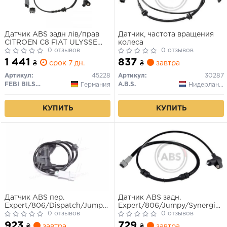
Датчик ABS задн лів/прав
Датчик, частота вращения
CITROEN C8 FIAT ULYSSE
колеса
LANCIA PHEDRA PEUGEOT
0 отзывов
0 отзывов
807 2.0-3.0 06.02-
1 441
837
₴
срок 7 дн.
₴
завтра
Артикул:
45228
Артикул:
30287
FEBI BILSTEIN
A.B.S.
Германия
Нидерланды
КУПИТЬ
КУПИТЬ
Датчик ABS пер.
Датчик ABS задн.
Expert/806/Dispatch/Jumpy/Scudo/Ulysse94-
Expert/806/Jumpy/Synergie/
06
0 отзывов
94-06
0 отзывов
923
729
₴
завтра
₴
завтра