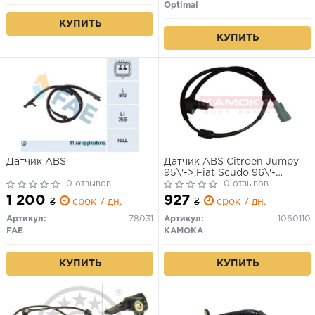
Optimal
КУПИТЬ
КУПИТЬ
Датчик ABS
Датчик ABS Citroen Jumpy
95\'->,Fiat Scudo 96\'-
0 отзывов
>,Peugeot Expert 96\'->
0 отзывов
задн.*
1 200
927
₴
срок 7 дн.
₴
срок 7 дн.
Артикул:
78031
Артикул:
1060110
FAE
KAMOKA
КУПИТЬ
КУПИТЬ