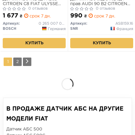
CITROEN C8 FIAT ULYSSE
прав AUDI 90 B2 CITROEN
LANCIA PHEDRA PEUGEOT
0 отзывов
C8 FIAT GRANDE PUNTO,
0 отзывов
807 2.0-3.0 06.02-
PUNTO, PUNTO EVO, ULYSSE
1 677
990
₴
срок 7 дн.
₴
срок 7 дн.
LANCIA PHEDRA PEUGEOT
807 0.9-3.0 10.84-
Артикул:
0 265 007 084
Артикул:
ASB159.16
BOSCH
SNR
Германия
Франция
КУПИТЬ
КУПИТЬ
1
2
В ПРОДАЖЕ ДАТЧИК АБС НА ДРУГИЕ
МОДЕЛИ FIAT
Датчик АБС 500