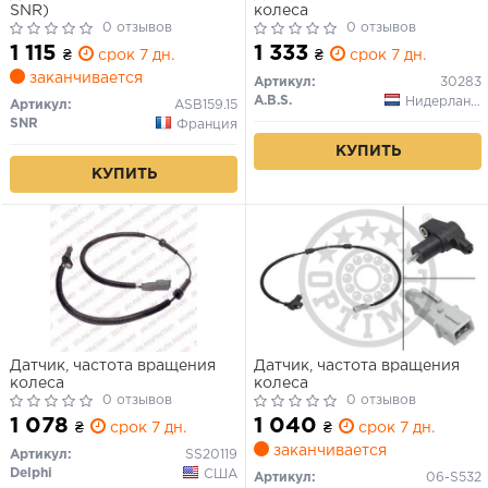
SNR)
колеса
0 отзывов
0 отзывов
1 115
1 333
₴
срок 7 дн.
₴
срок 7 дн.
заканчивается
Артикул:
30283
A.B.S.
Нидерланды
Артикул:
ASB159.15
SNR
Франция
КУПИТЬ
КУПИТЬ
Датчик, частота вращения
Датчик, частота вращения
колеса
колеса
0 отзывов
0 отзывов
1 078
1 040
₴
срок 7 дн.
₴
срок 7 дн.
заканчивается
Артикул:
SS20119
Delphi
США
Артикул:
06-S532