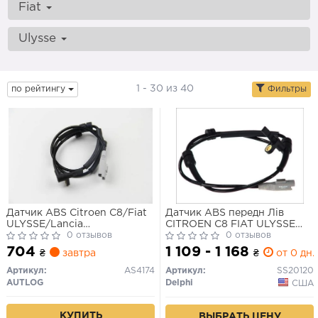
Fiat
Ulysse
1 - 30 из 40
по рейтингу
Фильтры
Датчик ABS Citroen C8/Fiat
Датчик ABS передн Лів
ULYSSE/Lancia
CITROEN C8 FIAT ULYSSE
PHEDRA/PEUGEOT 807, 02-
0 отзывов
LANCIA PHEDRA PEUGEOT
0 отзывов
перед Пр
807 2.0-3.0 06.02-
704
1 109 - 1 168
₴
завтра
₴
от 0 дн.
Артикул:
AS4174
Артикул:
SS20120
AUTLOG
Delphi
США
КУПИТЬ
ВЫБРАТЬ ЦЕНУ