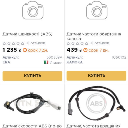
Датчик швидкості (ABS)
Датчик частоти обертання
колеса
0 отзывов
0 отзывов
1 235
439
₴
срок 7 дн.
₴
срок 7 дн.
Артикул:
560359A
Артикул:
1060102
ERA
KAMOKA
Италия
КУПИТЬ
КУПИТЬ
Датчик скорости ABS (пр-во
Датчик, частота вращения