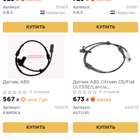
Артикул:
30469
Артикул:
30497
A.B.S.
A.B.S.
Нидерланды
Нидерланды
КУПИТЬ
КУПИТЬ
Датчик ABS
Датчик ABS Citroen C8/Fiat
ULYSSE/Lancia
0 отзывов
PHEDRA/PEUGEOT 807, 02-
0 отзывов
перед Л
567
673
₴
срок 7 дн.
₴
завтра
Артикул:
1060111
Артикул:
AS4173
KAMOKA
AUTLOG
КУПИТЬ
КУПИТЬ