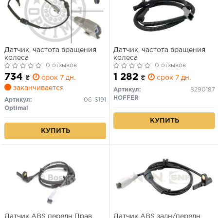
Датчик, частота вращения
Датчик, частота вращения
колеса
колеса
0 отзывов
0 отзывов
734
1 282
₴
срок 7 дн.
₴
срок 7 дн.
заканчивается
Артикул:
8290187
HOFFER
Артикул:
06-S191
Optimal
КУПИТЬ
КУПИТЬ
Датчик ABS передн Прав
Датчик ABS задн/передн