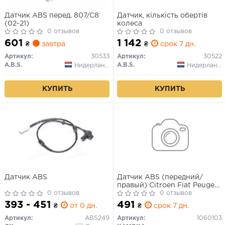
Датчик ABS перед. 807/C8
Датчик, кількість обертів
(02-21)
колеса
0 отзывов
0 отзывов
601
1 142
₴
завтра
₴
срок 7 дн.
Артикул:
30533
Артикул:
30522
A.B.S.
A.B.S.
Нидерланды
Нидерланды
КУПИТЬ
КУПИТЬ
Датчик ABS
Датчик ABS (передний/
правый) Citroen Fiat Peugeot
0 отзывов
02-
0 отзывов
393 - 451
491
₴
от 0 дн.
₴
срок 7 дн.
Артикул:
ABS249
Артикул:
1060103