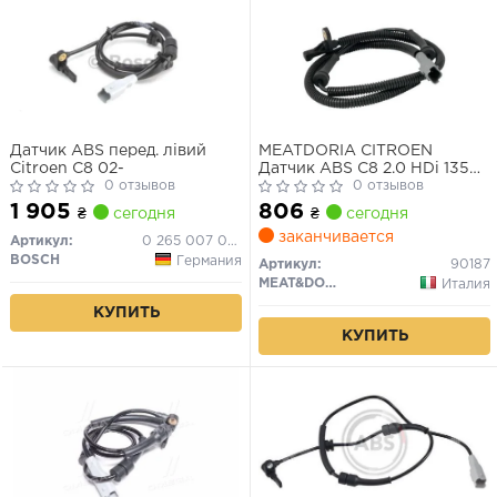
Датчик ABS перед. лівий
MEATDORIA CITROEN
Citroen C8 02-
Датчик ABS C8 2.0 HDi 135
0 отзывов
06-, FIAT ULYSSE 2.2 JTD 08-
0 отзывов
11, LANCIA, PEUGEOT
1 905
806
₴
сегодня
₴
сегодня
заканчивается
Артикул:
0 265 007 083
BOSCH
Германия
Артикул:
90187
MEAT&DORIA
Италия
КУПИТЬ
КУПИТЬ