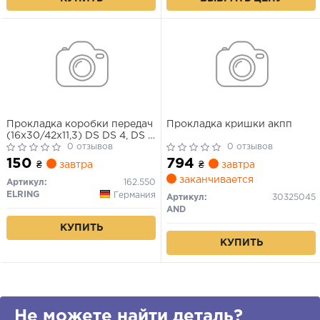
Прокладка коробки передач
Прокладка кришки акпп
(16x30/42x11,3) DS DS 4, DS 5
VOLVO C30, S40 II, S60 II,
0 отзывов
0 отзывов
S80 II, V40, V50, V60 I, V70
150
794
₴
завтра
₴
завтра
III CITROEN BERLINGO,
заканчивается
BERLINGO MULTISPACE, BX,
Артикул:
162.550
C15, C2, C25, C3 I 1.1-3.0 10.82-
ELRING
Германия
Артикул:
30325045
AND
КУПИТЬ
КУПИТЬ
Не можете найти деталь?