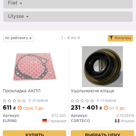
Fiat
Ulysse
1 - 4 из 4
по рейтингу
Фильтры
Прокладка АКПП
Ущільнююче кільце
0 отзывов
0 отзывов
611
231 - 401
₴
срок 7 дн.
₴
от 0 дн.
Артикул:
872.320
Артикул:
07033419
ELRING
CORTECO
Германия
Италия
КУПИТЬ
ВЫБРАТЬ ЦЕНУ