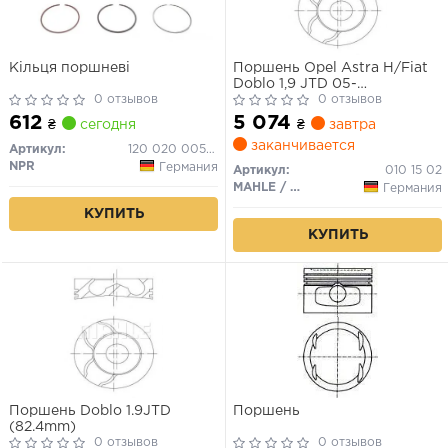
Кільця поршневі
Поршень Opel Astra H/Fiat
Doblo 1,9 JTD 05-
0 отзывов
(82.6mm/+0.6)
0 отзывов
612
5 074
₴
сегодня
₴
завтра
заканчивается
Артикул:
120 020 0058 20
NPR
Германия
Артикул:
010 15 02
MAHLE / KNECHT
Германия
КУПИТЬ
КУПИТЬ
Поршень Doblo 1.9JTD
Поршень
(82.4mm)
0 отзывов
0 отзывов