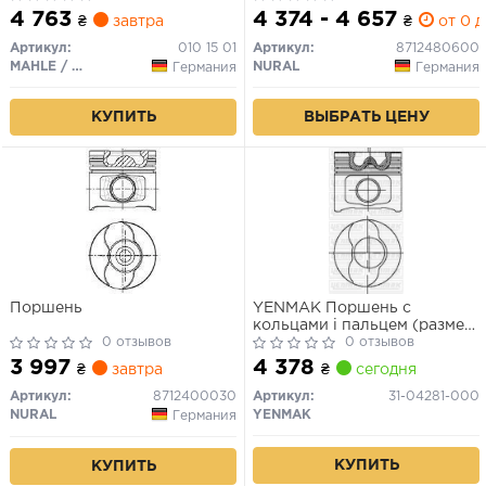
4 763
4 374 - 4 657
₴
завтра
₴
от 0 д
Артикул:
010 15 01
Артикул:
8712480600
MAHLE / KNECHT
NURAL
Германия
Германия
КУПИТЬ
ВЫБРАТЬ ЦЕНУ
Поршень
YENMAK Поршень с
кольцами і пальцем (размер
0 отзывов
отв. 82 / STD) Opel VECTRA
0 отзывов
C 1.9CDTi (4цл.) (AR 37101,
3 997
4 378
₴
завтра
₴
сегодня
939 A1.000, M 724 MT 19.Z, M
724 RT 19 /…)
Артикул:
8712400030
Артикул:
31-04281-000
NURAL
YENMAK
Германия
КУПИТЬ
КУПИТЬ