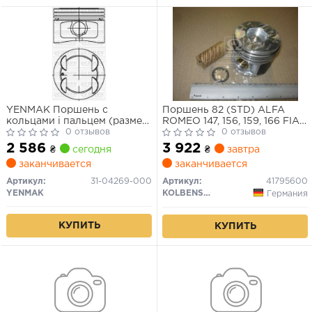
YENMAK Поршень с
Поршень 82 (STD) ALFA
кольцами і пальцем (размер
ROMEO 147, 156, 159, 166 FIAT
отв. 86.4 / STD) FIAT PALIO
0 отзывов
BRAVA, BRAVO I, BRAVO II,
0 отзывов
1.6 (4цл.) (182B6000 16V
CROMA, DOBLO, GRANDE
2 586
3 922
₴
сегодня
₴
завтра
103PS)
PUNTO, IDEA, MAREA,
заканчивается
заканчивается
MULTIPLA, PUNTO, SEDICI,
STILO LANCIA LYBRA, MUSA,
Артикул:
31-04269-000
Артикул:
41795600
THESIS 1.9D/2.4D 09.96-
YENMAK
KOLBENSCHMIDT
Германия
КУПИТЬ
КУПИТЬ