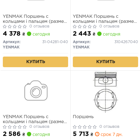
YENMAK Поршень с
YENMAK Поршень с
кольцами і пальцем (размер
кольцами і пальцем (размер
отв. 82.4 / +0.4) Opel
0 отзывов
отв. 80,90/ +0.40) FIAT
0 отзывов
VECTRA C 1.9CDTi (4цл.) (AR
DOBLO 1.6 (4 цл.) (182
4 378
2 443
₴
сегодня
₴
сегодня
37101, 939 A1.000, M 724 MT
B6.000 Benzin 103 PS)
19.Z, M 724 RT 19)
Артикул:
31-04281-040
Артикул:
3104267040
YENMAK
YENMAK
КУПИТЬ
КУПИТЬ
YENMAK Поршень с
Поршень
кольцами і пальцем (размер
отв. 86.8 / +0.4) FIAT PALIO
0 отзывов
0 отзывов
1.6 (4цл.) (182B6000 16V
2 586
5 713
₴
сегодня
₴
срок 7 дн.
103PS)