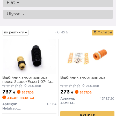
Fiat
Ulysse
1 - 6 из 6
по рейтингу
Фильтры
Відбійник амортизатора
Відбійник амортизатора
перед Scudo/Expert 07- (з
пильником)
0 отзывов
0 отзывов
737
273
₴
завтра
₴
завтра
заканчивается
Артикул:
45PE2120
ASMETAL
Артикул:
05164
Metalcaucho
КУПИТЬ