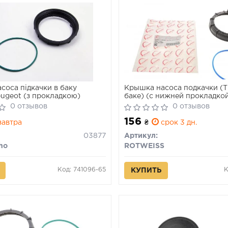
соса підкачки в баку
Крышка насоса подкачки (
eugeot (з прокладкою)
баке) (с нижней прокладкой
94-
0 отзывов
0 отзывов
156
автра
₴
срок 3 дн.
03877
Артикул:
ho
ROTWEISS
Код: 741096-65
К
КУПИТЬ