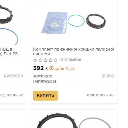
ТНВД в
Комплект прижимної кришки паливної
) Fiat PSA
системи
0 отзывов
392
₴
срок 3 дн.
RWS1959
Артикул:
25205
IMPERGOM
од: 112745-82
Код: 801967-82
КУПИТЬ