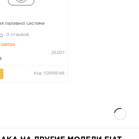
я паливної системи
0 отзывов
завтра
25207
M
Код: 1729355-66