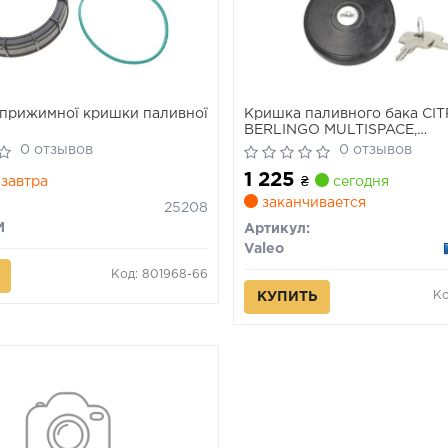
прижимної кришки паливної
Кришка паливного бака CI
BERLINGO MULTISPACE,
BERLINGO/MINIVAN, C2, C2
0 отзывов
0 отзывов
ENTERPRISE, C3 I, C3 II, C3 
1 225
PLURIEL, C4, C4 AIRCROSS,
завтра
₴
сегодня
C4 I, C4 II, C5 III, C8, C-CRO
заканчивается
25208
M
Артикул:
Valeo
Код: 801968-66
Ко
КУПИТЬ