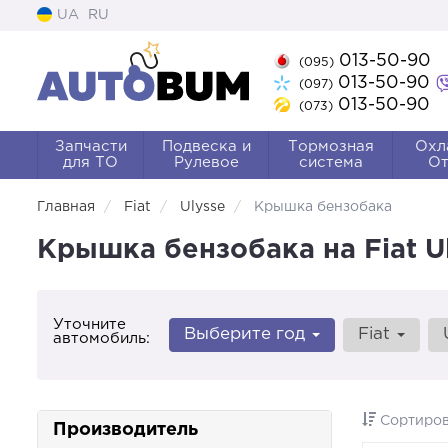
UA
RU
013-50-90
(095)
013-50-90
(097)
013-50-90
(073)
Запчасти
Подвеска и
Тормозная
Охл
для ТО
Рулевое
система
От
Главная
Fiat
Ulysse
Крышка бензобака
Крышка бензобака на Fiat U
Уточните
Выберите год
Fiat
автомобиль:
Сортиров
Производитель