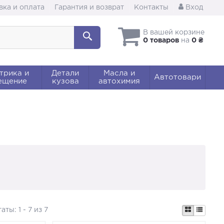
вка и оплата
Гарантия и возврат
Контакты
Вход
В вашей корзине
0 товаров
на
0 ₴
трика и
Детали
Масла и
Автотовари
ещение
кузова
автохимия
таты:
1 - 7 из 7