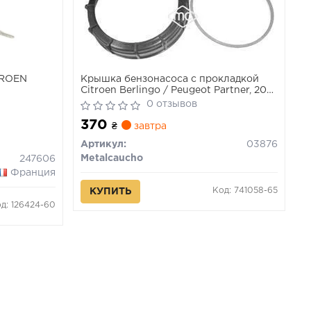
TROEN
Крышка бензонасоса с прокладкой
Citroen Berlingo / Peugeot Partner, 206,
306 (03876) Metalcaucho
0 отзывов
PICASSO, C3
370
 C4 CACTUS,
₴
завтра
SSER 08.00-
Артикул:
03876
Metalcaucho
247606
Франция
Код: 741058-65
КУПИТЬ
д: 126424-60