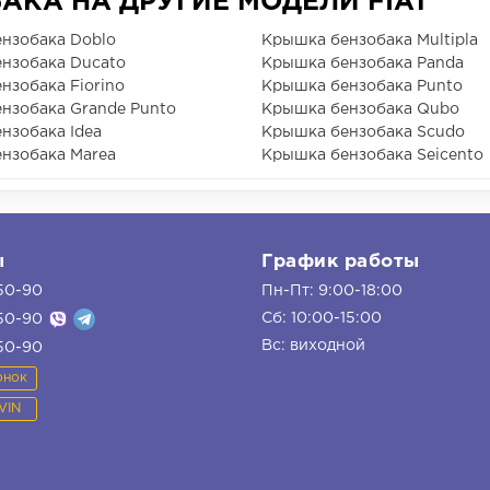
КА НА ДРУГИЕ МОДЕЛИ FIAT
нзобака Doblo
Крышка бензобака Multipla
нзобака Ducato
Крышка бензобака Panda
нзобака Fiorino
Крышка бензобака Punto
нзобака Grande Punto
Крышка бензобака Qubo
нзобака Idea
Крышка бензобака Scudo
нзобака Marea
Крышка бензобака Seicento
ы
График работы
50-90
Пн-Пт: 9:00-18:00
Сб: 10:00-15:00
50-90
Вс: виходной
50-90
онок
VIN