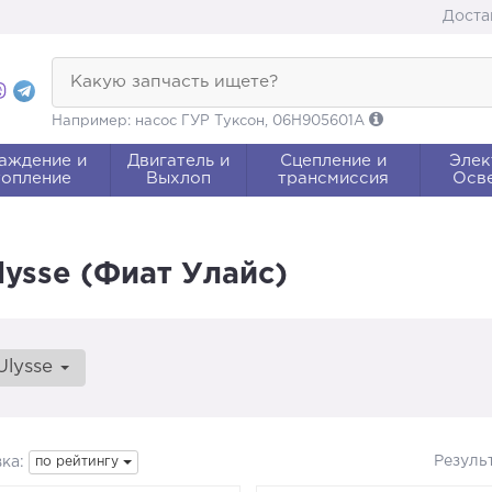
Доста
Какую запчасть ищете?
Например: насос ГУР Туксон, 06H905601A
аждение и
Двигатель и
Сцепление и
Элек
опление
Выхлоп
трансмиссия
Осв
lysse (Фиат Улайс)
Ulysse
Резуль
ка:
по рейтингу