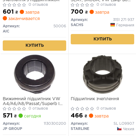
0 отзывов
SACHS)
0 отзывов
601
700
₴
завтра
₴
завтра
заканчивается
Артикул:
3151 271 937
SACHS
Германия
Артикул:
50006
AIC
КУПИТЬ
КУПИТЬ
Вижимний підшипник VW
Підшипник зчеплення
A4/A6/A8/Passat/Superb I
1.8/2.0/2.5/1.9-3.0TDI 97-11
0 отзывов
0 отзывов
571
466
₴
сегодня
₴
завтра
Артикул:
1130300200
Артикул:
SL LO9907
JP GROUP
STARLINE
Чехия