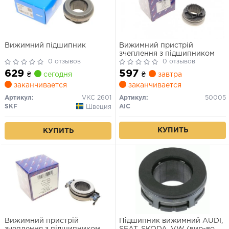
Вижимний підшипник
Вижимний пристрій
зчеплення з підшипником
0 отзывов
0 отзывов
629
597
₴
сегодня
₴
завтра
заканчивается
заканчивается
Артикул:
VKC 2601
Артикул:
50005
SKF
AIC
Швеция
КУПИТЬ
КУПИТЬ
Вижимний пристрій
Підшипник вижимний AUDI,
зчеплення з підшипником
SEAT, SKODA, VW (вир-во