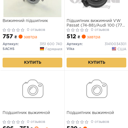
Вижимний підшипник
Підшипник вижимний VW
Passat (74-88)/Audi 100 (77-
0 отзывов
88),80 (73-87) (31410034301)
0 отзывов
VIKA
757
512
₴
завтра
₴
завтра
Артикул:
3151 600 740
Артикул:
31410034301
SACHS
Vika
Германия
США
КУПИТЬ
КУПИТЬ
Подшипник выжимной
Подшипник выжимной
0 отзывов
0 отзывов