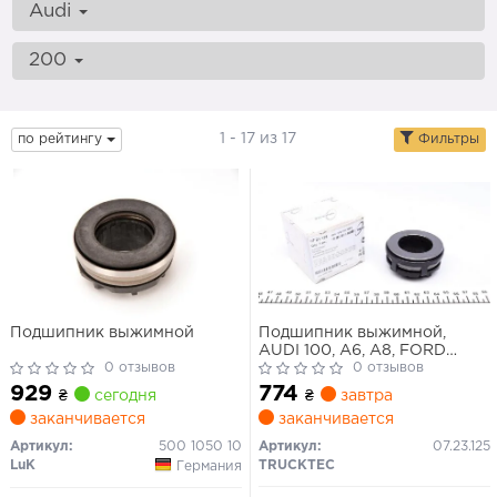
Audi
200
1 - 17 из 17
по рейтингу
Фильтры
Подшипник выжимной
Подшипник выжимной,
AUDI 100, A6, A8, FORD
0 отзывов
Transit, SKODA Superb, VW
0 отзывов
Passat, 1.6-4.0, 91-
929
774
₴
сегодня
₴
завтра
заканчивается
заканчивается
Артикул:
500 1050 10
Артикул:
07.23.125
LuK
TRUCKTEC
Германия