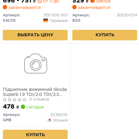
696 - 751
529
₴
от 0 дн.
₴
завтра
заканчивается
заканчивается
Артикул:
3151 600 801
Артикул:
30620004
SACHS
BSG
Германия
КУПИТЬ
ВЫБРАТЬ ЦЕНУ
Підшипник вижимний Skoda
Superb 1.9 TDI/2.0 TDI/2.5
TDI (GC96010) GMB
0 отзывов
478
₴
сегодня
Артикул:
GC96010
GMB
Япония
КУПИТЬ