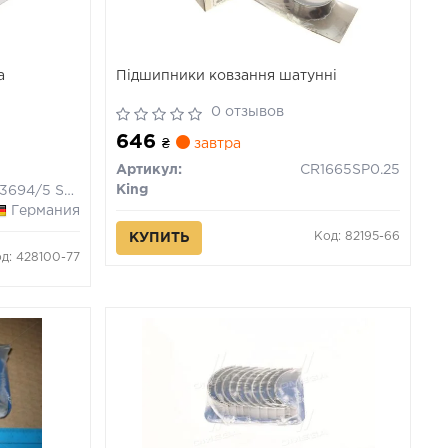
а
Підшипники ковзання шатунні
0 отзывов
646
₴
завтра
Артикул:
CR1665SP0.25
King
71-3694/5 STD
Германия
Код: 82195-66
КУПИТЬ
д: 428100-77