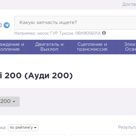
Доста
Какую запчасть ищете?
Например: насос ГУР Туксон, 06H905601A
аждение и
Двигатель и
Сцепление и
Элек
опление
Выхлоп
трансмиссия
Осв
 200 (Ауди 200)
200
Результ
ка:
по рейтингу