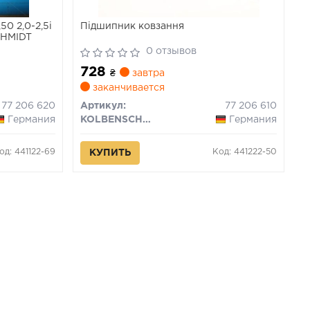
0 2,0-2,5i
Підшипник ковзання
CHMIDT
0 отзывов
728
₴
завтра
заканчивается
77 206 620
Артикул:
77 206 610
Германия
KOLBENSCHMIDT
Германия
од: 441122-69
Код: 441222-50
КУПИТЬ