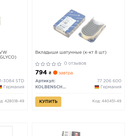
/VW
Вкладыши шатунные (к-кт 8 шт)
о GLYCO)
0 отзывов
794
₴
завтра
1-3084 STD
Артикул:
77 206 600
Германия
KOLBENSCHMIDT
Германия
д: 428018-49
Код: 440451-49
КУПИТЬ