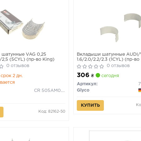
 шатунные VAG 0,25
Вкладыши шатунные AUDI
3/2,5 (5CYL) (пр-во King)
1.6/2.0/2.2/2.3 (1CYL) (пр-в
0 отзывов
0 отзывов
306
срок 2 дн.
₴
сегодня
вается
Артикул:
7
Glyco
CR 505AM0.25
Ко
КУПИТЬ
Код: 82162-50