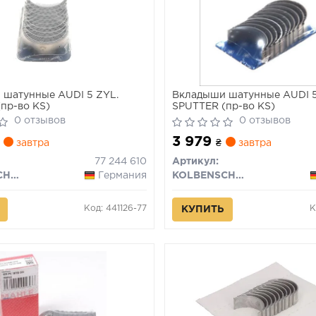
шатунные AUDI 5 ZYL.
Вкладыши шатунные AUDI 5
пр-во KS)
SPUTTER (пр-во KS)
0 отзывов
0 отзывов
3 979
завтра
₴
завтра
77 244 610
Артикул:
KOLBENSCHMIDT
Германия
KOLBENSCHMIDT
Код: 441126-77
К
КУПИТЬ