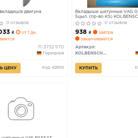
вкладишів двигуна
Вкладыши шатунные VAG 0,5
5цыл. (пр-во KS) KOLBENS
0 отзывов
0 отзывов
 033
938
₴
от 1 дн.
₴
завтра
вается
заканчивается
71-3732 STD
Артикул:
Германия
KOLBENSCHMIDT
Код: 428110
К
Ь ЦЕНУ
КУПИТЬ