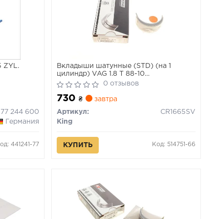
 ZYL.
Вкладыши шатунные (STD) (на 1
цилиндр) VAG 1.8 T 88-10
(AEB/AGU/AJQ/AMK...)
0 отзывов
730
₴
завтра
77 244 600
Артикул:
CR1665SV
Германия
King
од: 441241-77
Код: 514751-66
КУПИТЬ