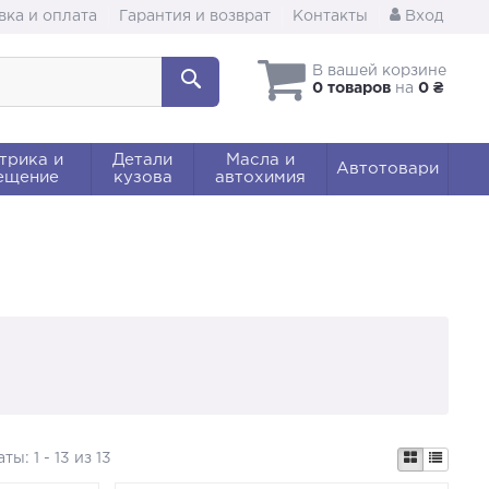
вка и оплата
Гарантия и возврат
Контакты
Вход
В вашей корзине
0 товаров
на
0 ₴
трика и
Детали
Масла и
Автотовари
ещение
кузова
автохимия
аты:
1 - 13 из 13