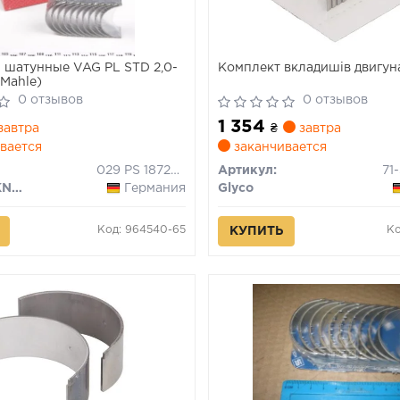
шатунные VAG PL STD 2,0-
Комплект вкладишів двигун
 Mahle)
0 отзывов
0 отзывов
1 354
завтра
₴
завтра
вается
заканчивается
029 PS 18723 000
Артикул:
MAHLE / KNECHT
Германия
Glyco
Код: 964540-65
Ко
КУПИТЬ