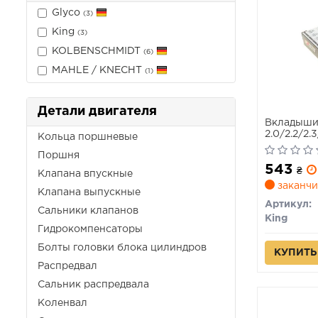
Glyco
(3)
King
(3)
KOLBENSCHMIDT
(6)
MAHLE / KNECHT
(1)
Детали двигателя
Вкладыши
2.0/2.2/2.
Кольца поршневые
Поршня
543
₴
Клапана впускные
заканчи
Клапана выпускные
Артикул:
Сальники клапанов
King
Гидрокомпенсаторы
Болты головки блока цилиндров
КУПИТЬ
Распредвал
Сальник распредвала
Коленвал