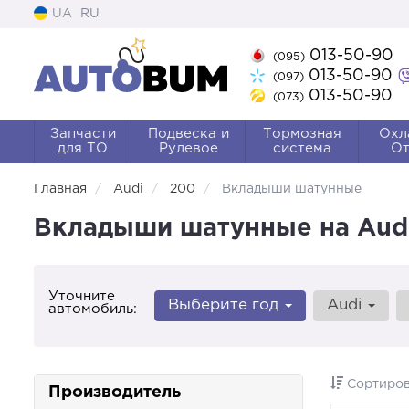
UA
RU
013-50-90
(095)
013-50-90
(097)
013-50-90
(073)
Запчасти
Подвеска и
Тормозная
Охл
для ТО
Рулевое
система
От
Главная
Audi
200
Вкладыши шатунные
Вкладыши шатунные на Audi
Уточните
Выберите год
Audi
автомобиль:
Сортиров
Производитель