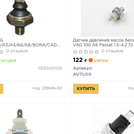
AG
Датчик давления масла белы
0/A3/A4/A6/A8/BORA/CADDY
VAG 100 A6 Passat 1.5-4.2 72
/GOLF I/GOLF III/GOLF IV
0 отзывов
0 отзывов
ния масла
122
сегодня
₴
завтра
1193500100
Артикул:
AUTLOG
Код: 229696-60
Ко
КУПИТЬ