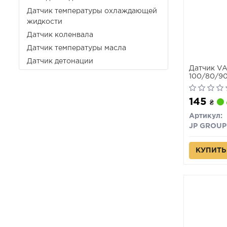
Датчик температуры охлаждающей
жидкости
Датчик коленвала
Датчик температуры масла
Датчик детонации
Датчик V
100/80/9
I/CORRADO
-91 давле
145
₴
Артикул:
JP GROUP
КУПИТЬ