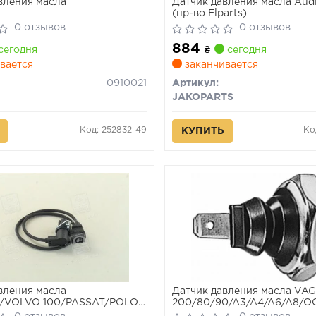
вления масла
Датчик давления масла Audi
(пр-во Elparts)
0 отзывов
0 отзывов
884
сегодня
₴
сегодня
вается
заканчивается
0910021
Артикул:
JAKOPARTS
Код: 252832-49
Ко
КУПИТЬ
вления масла
Датчик давления масла VA
/VOLVO 100/PASSAT/POLO
200/80/90/A3/A4/A6/A8/O
2.4
10 1.0-2.8