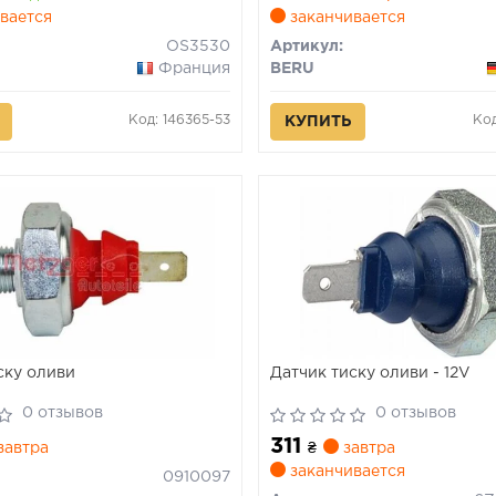
вается
заканчивается
OS3530
Артикул:
Франция
BERU
Код: 146365-53
Ко
КУПИТЬ
ску оливи
Датчик тиску оливи - 12V
0 отзывов
0 отзывов
311
завтра
₴
завтра
заканчивается
0910097