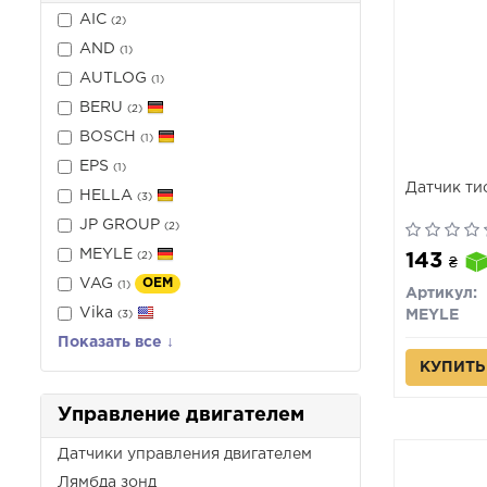
AIC
(2)
AND
(1)
AUTLOG
(1)
BERU
(2)
BOSCH
(1)
EPS
(1)
Датчик ти
HELLA
(3)
JP GROUP
(2)
MEYLE
143
(2)
₴
VAG
OEM
(1)
Артикул:
Vika
MEYLE
(3)
Показать все ↓
КУПИТЬ
Управление двигателем
Датчики управления двигателем
Лямбда зонд