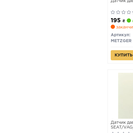
Датчик да
195
₴
заканчи
Артикул:
METZGER
КУПИТЬ
Датчик да
SEAT/VAG
80-99 1.3-