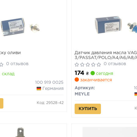
ску оливи
Датчик давления масла VA
3/PASSAT/POLO/A4/A6/A8/A
давления масла (0.15 - 0.35 
0 отзывов
0 отзывов
174
₴
сегодня
склад
заканчивается
100 919 0025
Артикул:
1
Германия
MEYLE
Код: 29528-42
К
КУПИТЬ