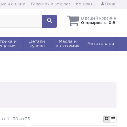
вка и оплата
Гарантия и возврат
Контакты
Вход
В вашей корзине
0 товаров
на
0 ₴
трика и
Детали
Масла и
Автотовари
ещение
кузова
автохимия
аты:
1 - 30 из 33