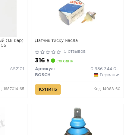
й (1.8 бар)
Датчик тиску масла
-05
0 отзывов
316
₴
сегодня
AS2101
Артикул:
0 986 344 082
BOSCH
Германия
д: 1687014-65
Код: 14088-60
КУПИТЬ