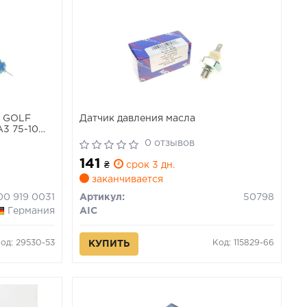
G GOLF
Датчик давления масла
3 75-10
bar синий)
0 отзывов
141
₴
срок 3 дн.
заканчивается
00 919 0031
Артикул:
50798
Германия
AIC
од: 29530-53
Код: 115829-66
КУПИТЬ