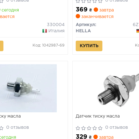
0 отзывов
0 отзывов
369
сегодня
₴
завтра
вается
заканчивается
330004
Артикул:
Италия
HELLA
Код: 1042987-69
К
КУПИТЬ
ску масла
Датчик тиску масла
0 отзывов
0 отзывов
329
сегодня
₴
завтра