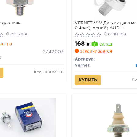
ску оливи
VERNET VW Датчик давл.ма
0.4bar(чорний) AUDI
80/100/A4/A6Vento SEAT 
0 отзывов
0 отзывов
VOLVO
168
автра
₴
склад
заканчивается
07.42.003
C
Артикул:
Vernet
Код: 100055-66
Ко
КУПИТЬ