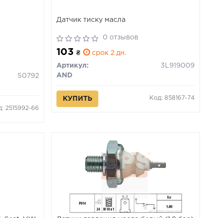
Датчик тиску масла
0 отзывов
103
₴
срок 2 дн.
Артикул:
3L919009
AND
50792
Код: 858167-74
КУПИТЬ
д: 2515992-66