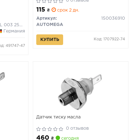
0 отзывов
115
₴
срок 2 дн.
Артикул:
150036910
AUTOMEGA
6ZL 003 259-471
Германия
Код: 1707922-74
КУПИТЬ
од: 491747-47
Датчик тиску масла
0 отзывов
460
₴
сегодня