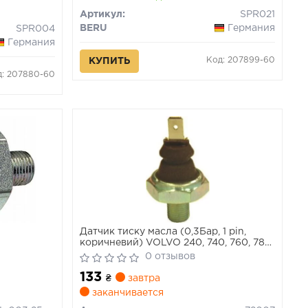
Артикул:
SPR021
BERU
Германия
SPR004
Германия
Код: 207899-60
КУПИТЬ
д: 207880-60
Датчик тиску масла (0,3Бар, 1 pin,
коричневий) VOLVO 240, 740, 760, 780,
850, 940, 940 II, 960, S70, S80 I, V70 I,
0 отзывов
V70 II AUDI 100 C2, 100 C3, 100 C4, 200
133
C3, 50, 80 B1, 80 B2 0.8-4.2 08.67-03.10
₴
завтра
заканчивается