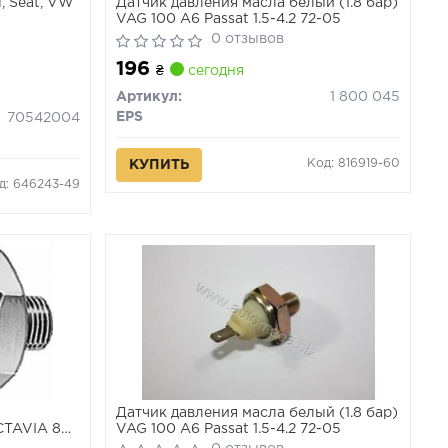
, Seat, VW
Датчик давления масла белый (1.8 бар)
VAG 100 A6 Passat 1.5-4.2 72-05
0 отзывов
196
₴
сегодня
Артикул:
1 800 045
EPS
70542004
Код: 816919-60
КУПИТЬ
д: 646243-49
G
Датчик давления масла белый (1.8 бар)
CTAVIA 80-
VAG 100 A6 Passat 1.5-4.2 72-05