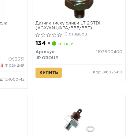
сла
Датчик тиску оливи LT 2.5TDI
(AGX/ANJ/APA/BBE/BBF)
SKODA
0 отзывов
134
₴
сегодня
Артикул:
1193500400
JP GROUP
OS3531
Франция
Код: 816025-60
КУПИТЬ
д: 124000-42