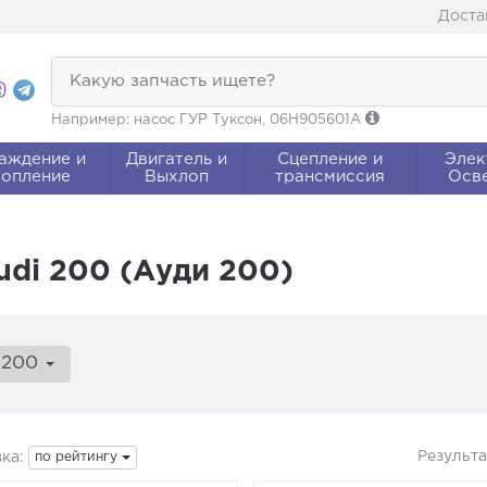
Доста
Какую запчасть ищете?
Например: насос ГУР Туксон, 06H905601A
аждение и
Двигатель и
Сцепление и
Элек
опление
Выхлоп
трансмиссия
Осв
udi 200 (Ауди 200)
200
Результ
ка:
по рейтингу