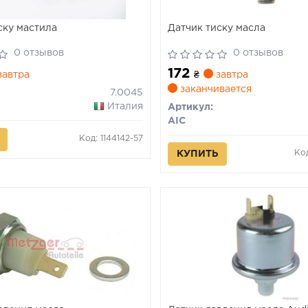
ску мастила
Датчик тиску масла
0 отзывов
0 отзывов
172
автра
₴
завтра
заканчивается
7.0045
Италия
Артикул:
AIC
Код: 1144142-57
Ко
КУПИТЬ