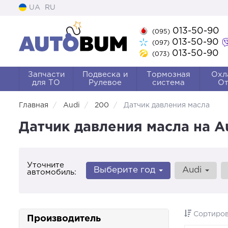
UA
RU
013-50-90
(095)
013-50-90
(097)
013-50-90
(073)
Запчасти
Подвеска и
Тормозная
Охл
для ТО
Рулевое
система
От
Главная
Audi
200
Датчик давления масла
Датчик давления масла на A
Уточните
Выберите год
Audi
автомобиль:
Сортиров
Производитель